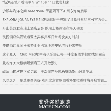
“新鸿基地产香港单车节” 10月11日载誉归来
沙漠与海洋之间 AMANVARI于墨西哥下加州东海角启幕
EXPLORA JOURNEYS意铂奢华邮轮于巴塞罗那举行意铂三号官方命名仪式
舟山英冠雅高瑞士酒店启幕 以瑞士格调浸润海天佛国
凯悦酒店集团诚邀亚太宾客共享日常餐饮美好时刻
美诺酒店集团推出赞比亚卡富埃河安纳塔拉野奢营地
这个夏天，Club Med地中海俱乐部让每一种度假需求都能找到回音
曼谷海关大楼朗廷酒店正式开放预订
峨眉山悦榕庄正式启幕，于双遗产圣境构筑隐逸山居新坐标
风味之外，酿造更多美好时刻 北京首钢园香格里拉香啤坊开启首钢园生活方式新体验