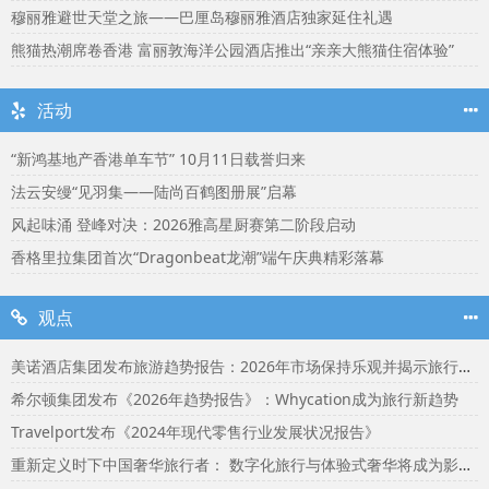
穆丽雅避世天堂之旅——巴厘岛穆丽雅酒店独家延住礼遇
熊猫热潮席卷香港 富丽敦海洋公园酒店推出“亲亲大熊猫住宿体验”
活动
“新鸿基地产香港单车节” 10月11日载誉归来
法云安缦“见羽集——陆尚百鹤图册展”启幕
风起味涌 登峰对决：2026雅高星厨赛第二阶段启动
香格里拉集团首次“Dragonbeat龙潮”端午庆典精彩落幕
观点
美诺酒店集团发布旅游趋势报告：2026年市场保持乐观并揭示旅行者渴望联结
希尔顿集团发布《2026年趋势报告》：Whycation成为旅行新趋势
Travelport发布《2024年现代零售行业发展状况报告》
重新定义时下中国奢华旅行者： 数字化旅行与体验式奢华将成为影响2024年旅行选择的关键词