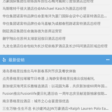
万豪国际集团任命陈国军担任石梅湾威斯汀度假酒店总经理
马斯喀特千禧大酒店任命Michael Kasch为酒店总经理
华住集团诺富特品牌任命姜海洋为厦门国际会议中心诺富特酒店总经理
华住集团诺富特品牌任命马嘉敏为成都春熙路诺富特酒店总经理
朗廷酒店集团任命施洛德为首席运营官
蒯宇翔出任苏州太湖皇冠假日酒店总经理
九龙仓酒店任命包铂为长沙尼依格罗酒店及长沙玛珂酒店区域总经理
最新促销
港岛香格里拉推出马年新春系列节庆及餐饮体验
点亮香格里拉璀璨节日奇遇 上海静安香格里拉推出缤纷献礼
新加坡滨海湾宾乐雅臻选酒店：以花园为幕，共庆新加坡60周年国庆盛宴
Fusion推出Fusionlife夏日礼遇活动 一周年志庆呈献迎新独家假期奖赏
南京香格里拉酒店：城市之心会宴度假优选
三生万物·生生不息 长沙建鸿达JW万豪酒店×Ralph Lauren Polo Earth开启可持续生活旅行美学