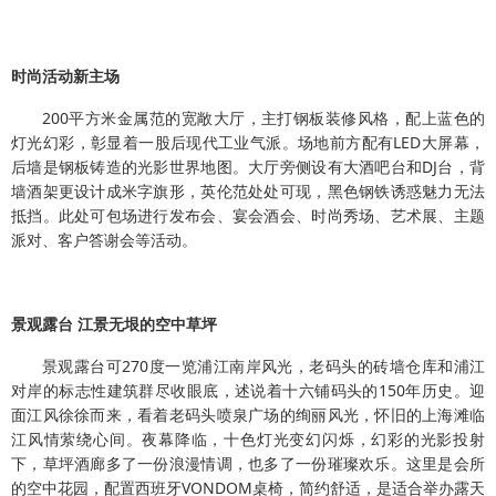
时尚活动新主场
200平方米金属范的宽敞大厅，主打钢板装修风格，配上蓝色的
灯光幻彩，彰显着一股后现代工业气派。场地前方配有LED大屏幕，
后墙是钢板铸造的光影世界地图。大厅旁侧设有大酒吧台和DJ台，背
墙酒架更设计成米字旗形，英伦范处处可现，黑色钢铁诱惑魅力无法
抵挡。此处可包场进行发布会、宴会酒会、时尚秀场、艺术展、主题
派对、客户答谢会等活动。
景观露台 江景无垠的空中草坪
景观露台可270度一览浦江南岸风光，老码头的砖墙仓库和浦江
对岸的标志性建筑群尽收眼底，述说着十六铺码头的150年历史。迎
面江风徐徐而来，看着老码头喷泉广场的绚丽风光，怀旧的上海滩临
江风情萦绕心间。夜幕降临，十色灯光变幻闪烁，幻彩的光影投射
下，草坪酒廊多了一份浪漫情调，也多了一份璀璨欢乐。这里是会所
的空中花园，配置西班牙VONDOM桌椅，简约舒适，是适合举办露天