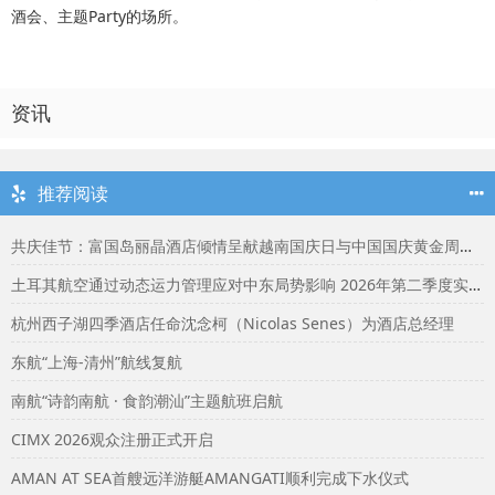
酒会、主题Party的场所。
资讯
推荐阅读
共庆佳节：富国岛丽晶酒店倾情呈献越南国庆日与中国国庆黄金周精彩活动
土耳其航空通过动态运力管理应对中东局势影响 2026年第二季度实现1.97亿美元净利润
杭州西子湖四季酒店任命沈念柯（Nicolas Senes）为酒店总经理
东航“上海-清州”航线复航
南航“诗韵南航 · 食韵潮汕”主题航班启航
CIMX 2026观众注册正式开启
AMAN AT SEA首艘远洋游艇AMANGATI顺利完成下水仪式