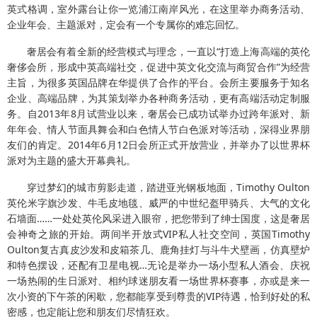
英式格调，室外露台让你一览浦江南岸风光，在这里举办商务活动、
企业年会、主题派对，定会有一个专属你的难忘回忆。
奢居会有着全新的经营模式与理念，一直以“打造上海高端的英伦
奢侈会所，形成中英高端社交，促进中英文化交流与商贸合作”为经营
主旨，为很多英国品牌在华提供了合作的平台。会所主要服务于知名
企业、高端品牌，为其策划举办各种商务活动，更有高端活动定制服
务。自2013年8月试营业以来，奢居会已成功试举办过跨年派对、新
年年会、情人节面具舞会和白色情人节白色派对等活动，深得业界朋
友们的肯定。2014年6月12日会所正式开放营业，并举办了以世界杯
派对为主题的盛大开幕典礼。
穿过梦幻的城市剪影走道，踏进亚光钢板地面，Timothy Oulton
英伦米字旗沙发、牛毛皮地毯、威严的中世纪盔甲骑兵、大气的文化
石墙面……一处处英伦风采进入眼帘，把您带到了绅士国度，这是奢居
会神奇之旅的开始。
两间半开放式
VIP
私人社交空间，英国
Timothy
Oulton
复古真皮沙发和皮箱茶几、鹿角挂灯与斗牛犬壁画，仿真壁炉
和特色摆设，还配有卫星电视…无论是举办一场小型私人酒会、庆祝
一场热闹的生日派对、相约球迷朋友看一场世界杯赛事，亦或是来一
次小资的下午茶的闲歇，您都能享受到尊贵的
VIP
待遇，恰到好处的私
密感，也定能让您和朋友们尽情狂欢。