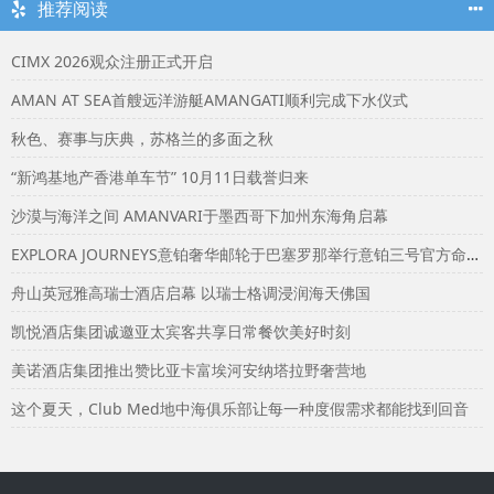
推荐阅读
CIMX 2026观众注册正式开启
AMAN AT SEA首艘远洋游艇AMANGATI顺利完成下水仪式
秋色、赛事与庆典，苏格兰的多面之秋
“新鸿基地产香港单车节” 10月11日载誉归来
沙漠与海洋之间 AMANVARI于墨西哥下加州东海角启幕
EXPLORA JOURNEYS意铂奢华邮轮于巴塞罗那举行意铂三号官方命名仪式
舟山英冠雅高瑞士酒店启幕 以瑞士格调浸润海天佛国
凯悦酒店集团诚邀亚太宾客共享日常餐饮美好时刻
美诺酒店集团推出赞比亚卡富埃河安纳塔拉野奢营地
这个夏天，Club Med地中海俱乐部让每一种度假需求都能找到回音