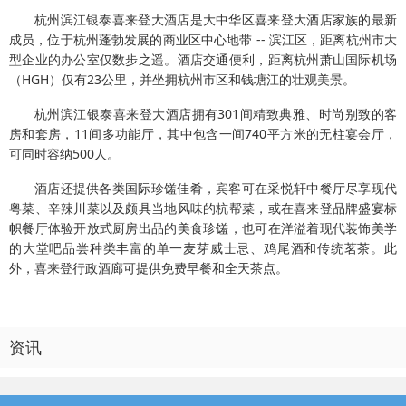
杭州滨江银泰喜来登大酒店是大中华区喜来登大酒店家族的最新
成员，位于杭州蓬勃发展的商业区中心地带 -- 滨江区，距离杭州市大
型企业的办公室仅数步之遥。酒店交通便利，距离杭州萧山国际机场
（HGH）仅有23公里，并坐拥杭州市区和钱塘江的壮观美景。
杭州滨江银泰喜来登大酒店拥有301间精致典雅、时尚别致的客
房和套房，11间多功能厅，其中包含一间740平方米的无柱宴会厅，
可同时容纳500人。
酒店还提供各类国际珍馐佳肴，宾客可在采悦轩中餐厅尽享现代
粤菜、辛辣川菜以及颇具当地风味的杭帮菜，或在喜来登品牌盛宴标
帜餐厅体验开放式厨房出品的美食珍馐，也可在洋溢着现代装饰美学
的大堂吧品尝种类丰富的单一麦芽威士忌、鸡尾酒和传统茗茶。此
外，喜来登行政酒廊可提供免费早餐和全天茶点。
资讯