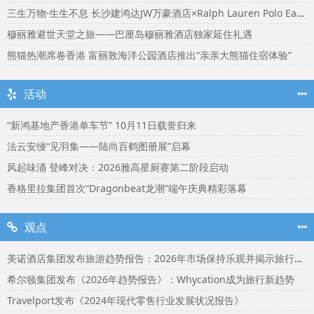
三生万物·生生不息 长沙建鸿达JW万豪酒店×Ralph Lauren Polo Earth开启可持续生活旅行美学
穆丽雅避世天堂之旅——巴厘岛穆丽雅酒店独家延住礼遇
熊猫热潮席卷香港 富丽敦海洋公园酒店推出“亲亲大熊猫住宿体验”
活动
“新鸿基地产香港单车节” 10月11日载誉归来
法云安缦“见羽集——陆尚百鹤图册展”启幕
风起味涌 登峰对决：2026雅高星厨赛第二阶段启动
香格里拉集团首次“Dragonbeat龙潮”端午庆典精彩落幕
观点
美诺酒店集团发布旅游趋势报告：2026年市场保持乐观并揭示旅行者渴望联结
希尔顿集团发布《2026年趋势报告》：Whycation成为旅行新趋势
Travelport发布《2024年现代零售行业发展状况报告》