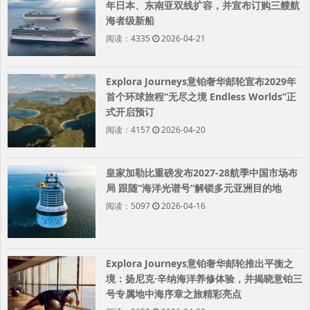
年日本、东南亚双线扩容，并宣布订购三艘航
海者级新船
阅读：4335
2026-04-21
Explora Journeys意铂奢华邮轮宣布2029年
首个环球旅程“无尽之境 Endless Worlds”正
式开启预订
阅读：4157
2026-04-20
皇家加勒比重磅发布2027-28航季中国市场布
局 跟随“海洋光谱号”解锁多元亚洲目的地
阅读：5097
2026-04-16
Explora Journeys意铂奢华邮轮推出平衡之
境：扬尼克·辛纳海洋养修体验，并揭晓意铂三
号专属地中海序章之旅精彩亮点