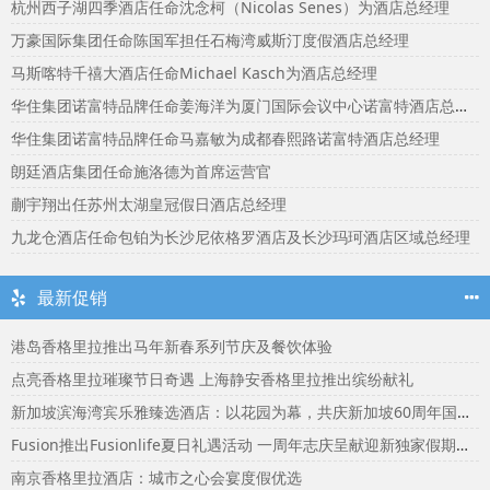
杭州西子湖四季酒店任命沈念柯（Nicolas Senes）为酒店总经理
万豪国际集团任命陈国军担任石梅湾威斯汀度假酒店总经理
马斯喀特千禧大酒店任命Michael Kasch为酒店总经理
华住集团诺富特品牌任命姜海洋为厦门国际会议中心诺富特酒店总经理
华住集团诺富特品牌任命马嘉敏为成都春熙路诺富特酒店总经理
朗廷酒店集团任命施洛德为首席运营官
蒯宇翔出任苏州太湖皇冠假日酒店总经理
九龙仓酒店任命包铂为长沙尼依格罗酒店及长沙玛珂酒店区域总经理
最新促销
港岛香格里拉推出马年新春系列节庆及餐饮体验
点亮香格里拉璀璨节日奇遇 上海静安香格里拉推出缤纷献礼
新加坡滨海湾宾乐雅臻选酒店：以花园为幕，共庆新加坡60周年国庆盛宴
Fusion推出Fusionlife夏日礼遇活动 一周年志庆呈献迎新独家假期奖赏
南京香格里拉酒店：城市之心会宴度假优选