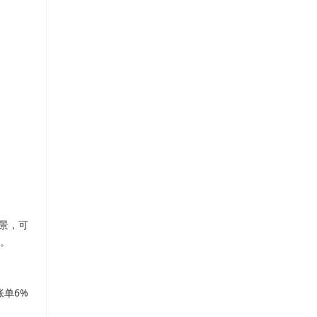
美景，可
。
账单6%