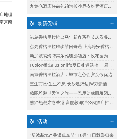
九龙仓酒店任命包铂为长沙尼依格罗酒店及长沙玛珂酒店区域总经理
店地理
南京南
最新促销
港岛香格里拉推出马年新春系列节庆及餐饮体验
点亮香格里拉璀璨节日奇遇 上海静安香格里拉推出缤纷献礼
新加坡滨海湾宾乐雅臻选酒店：以花园为幕，共庆新加坡60周年国庆盛宴
Fusion推出Fusionlife夏日礼遇活动 一周年志庆呈献迎新独家假期奖赏
南京香格里拉酒店：城市之心会宴度假优选
三生万物·生生不息 长沙建鸿达JW万豪酒店×Ralph Lauren Polo Earth开启可持续生活旅行美学
穆丽雅避世天堂之旅——巴厘岛穆丽雅酒店独家延住礼遇
熊猫热潮席卷香港 富丽敦海洋公园酒店推出“亲亲大熊猫住宿体验”
活动
“新鸿基地产香港单车节” 10月11日载誉归来