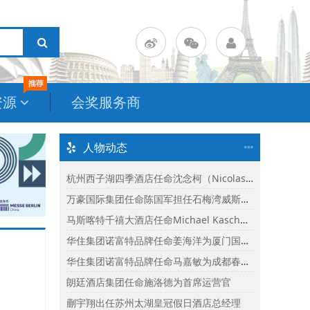
资源
会奖服务商
人物动态
杭州西子湖四季酒店任命沈念柯（Nicolas Senes）为酒店总经理
万豪国际集团任命陈国军担任石梅湾威斯汀度假酒店总经理
马斯喀特千禧大酒店任命Michael Kasch为酒店总经理
华住集团诺富特品牌任命姜海洋为厦门国际会议中心诺富特酒店总经理
华住集团诺富特品牌任命马嘉敏为成都春熙路诺富特酒店总经理
朗廷酒店集团任命施洛德为首席运营官
蒯宇翔出任苏州太湖皇冠假日酒店总经理