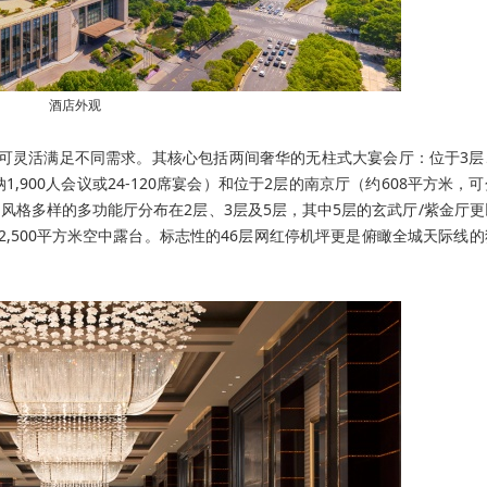
酒店外观
间，可灵活满足不同需求。其核心包括两间奢华的无柱式大宴会厅：位于3层
1,900人会议或24-120席宴会）和位于2层的南京厅（约608平方米，
异、风格多样的多功能厅分布在2层、3层及5层，其中5层的玄武厅/紫金厅
,500平方米空中露台。标志性的46层网红停机坪更是俯瞰全城天际线