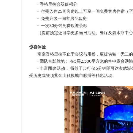
·
香格里拉会双倍积分
·
付费入住25间客房以上可享一间免费客房住宿（至
·
免费升级一间客房至套房
·
一次30分钟免费欢迎茶歇
（提前预定还可享更多当日活动、餐厅及氣水疗中心
惊喜体验
南京香格里拉不止于会议与用餐，更提供独一无二的
·
团队合影胜地： 在5层2,500平方米的空中露台
·
丰富团建活动： 得益于步行仅5分钟即可达玄武
受历史或登顶紫金山触摸城市脉搏等精彩活动。