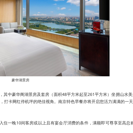
豪华湖景房
，其中豪华阁湖景房及套房（面积48平方米起至261平方米）坐拥山水
，打卡网红停机坪的绝佳视角。南京特色早餐亦将开启您活力满满的一天
至少入住一晚10间客房或以上且有宴会厅消费的条件，满额即可尊享至高总