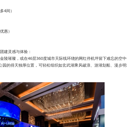
多4间）
优惠）
团建灵感与体验：
远眺金陵璀璨，或在46层360度城市天际线环绕的网红停机坪留下难忘的空
湖公园的得天独厚位置，可轻松组织如玄武湖乘风破浪、游湖划船、漫步明