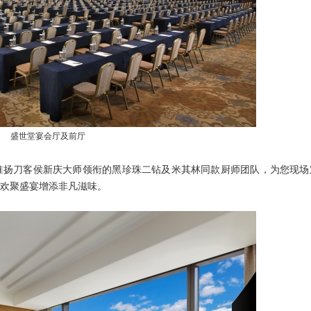
盛世堂宴会厅及前厅
淮扬刀客侯新庆大师领衔的黑珍珠二钻及米其林同款厨师团队，为您现场
欢聚盛宴增添非凡滋味。