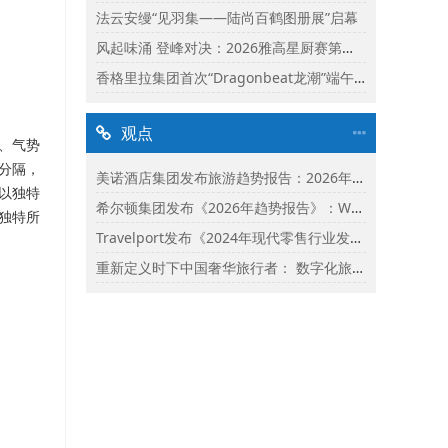
法云安缦“见羽集——陆尚百鹤图册展”启幕
风起味涌 登峰对决：2026雅高星厨赛第二阶段启动
香格里拉集团首次“Dragonbeat龙潮”端午庆典精彩落幕
观点
、气势
可分隔，
美诺酒店集团发布旅游趋势报告：2026年市场保持乐观并揭示旅行者渴望联结
更以独特
希尔顿集团发布《2026年趋势报告》：Whycation成为旅行新趋势
的独特所
Travelport发布《2024年现代零售行业发展状况报告》
重新定义时下中国奢华旅行者： 数字化旅行与体验式奢华将成为影响2024年旅行选择的关键词