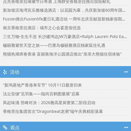
点亮香格里拉璀璨节日奇遇 上海静安香格里拉推出缤纷献礼
新加坡滨海湾宾乐雅臻选酒店：以花园为幕，共庆新加坡60周年国庆盛宴
Fusion推出Fusionlife夏日礼遇活动 一周年志庆呈献迎新独家假期奖赏
南京香格里拉酒店：城市之心会宴度假优选
三生万物·生生不息 长沙建鸿达JW万豪酒店×Ralph Lauren Polo Earth开启可持续生活旅行美学
穆丽雅避世天堂之旅——巴厘岛穆丽雅酒店独家延住礼遇
熊猫热潮席卷香港 富丽敦海洋公园酒店推出“亲亲大熊猫住宿体验”
活动
“新鸿基地产香港单车节” 10月11日载誉归来
法云安缦“见羽集——陆尚百鹤图册展”启幕
风起味涌 登峰对决：2026雅高星厨赛第二阶段启动
香格里拉集团首次“Dragonbeat龙潮”端午庆典精彩落幕
观点