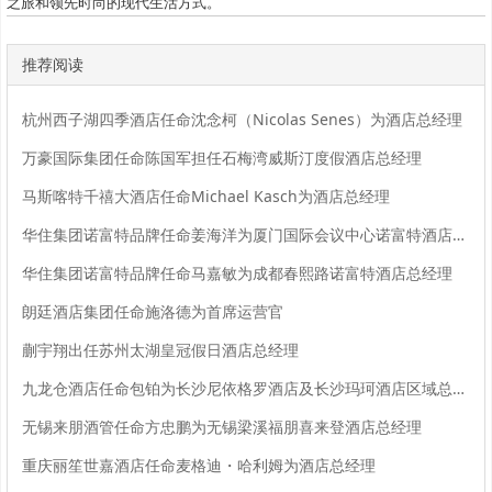
之旅和领先时尚的现代生活方式。
推荐阅读
杭州西子湖四季酒店任命沈念柯（Nicolas Senes）为酒店总经理
万豪国际集团任命陈国军担任石梅湾威斯汀度假酒店总经理
马斯喀特千禧大酒店任命Michael Kasch为酒店总经理
华住集团诺富特品牌任命姜海洋为厦门国际会议中心诺富特酒店总经理
华住集团诺富特品牌任命马嘉敏为成都春熙路诺富特酒店总经理
朗廷酒店集团任命施洛德为首席运营官
蒯宇翔出任苏州太湖皇冠假日酒店总经理
九龙仓酒店任命包铂为长沙尼依格罗酒店及长沙玛珂酒店区域总经理
无锡来朋酒管任命方忠鹏为无锡梁溪福朋喜来登酒店总经理
重庆丽笙世嘉酒店任命麦格迪・哈利姆为酒店总经理