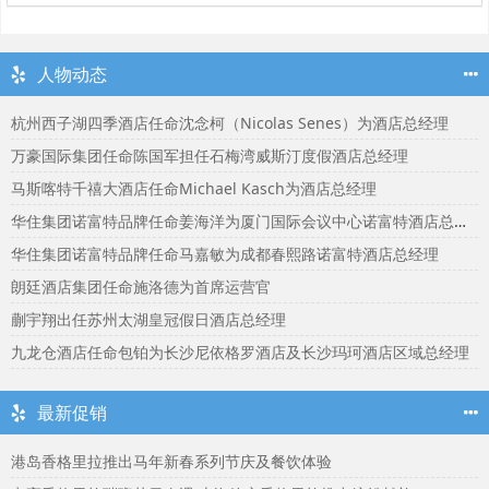
人物动态
杭州西子湖四季酒店任命沈念柯（Nicolas Senes）为酒店总经理
万豪国际集团任命陈国军担任石梅湾威斯汀度假酒店总经理
马斯喀特千禧大酒店任命Michael Kasch为酒店总经理
华住集团诺富特品牌任命姜海洋为厦门国际会议中心诺富特酒店总经理
华住集团诺富特品牌任命马嘉敏为成都春熙路诺富特酒店总经理
朗廷酒店集团任命施洛德为首席运营官
蒯宇翔出任苏州太湖皇冠假日酒店总经理
九龙仓酒店任命包铂为长沙尼依格罗酒店及长沙玛珂酒店区域总经理
最新促销
港岛香格里拉推出马年新春系列节庆及餐饮体验