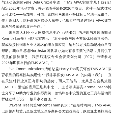
与活动策划师Yelle Dela Cruz分享道：“TMS APAC实效非凡！我们已
敲定2025年活动方案，并开始着手筹备2026年项目。这种‘一站式’体验
无可比拟——新加坡、韩国、泰国和马来西亚等目标目的地一应俱全。
作为策划人，这种高效对接令人振奋，也很期待与通过TMS APAC建立
联系的多家酒店展开合作。”
来自澳大利亚亚太网络信息中心（APNIC）的培训与发展协调员
Kenrick Lin作为回访买家表示：“本次会议与展会整体体验非常出色。
我成功接触到来自亚太地区的潜在供应商，这对我寻找活动场地非常有
帮助。我非常感谢Northstar团队举办如此有条不紊的活动，并提供了
优质的接待服务。我强烈建议专业会议策划公司（PCO）申请参与
2026年即将举行的TMS APAC。”
Evo Communications活动总监Harry Foo高度评价TMS APAC教
育项目的洞察性与实用性：“我非常喜欢TMS APAC的内容！我们 一 直
在关注对行业真正有影响的趋势，而人工智能，尤其是在会奖旅游
（MICE）领域的应用正是其中之一。主旨演讲嘉宾Jerome Joseph博
士分享了AI助力行业的实际案例，整场峰会中设置的互动工具与活动同
样经过精心设计，极具参考价值。”
D'Event Tree总监Vincent Tham表示：“在短时间内，TMS APAC
已超越新加坡乃至亚太地区众多商务会奖旅游展会，跃居亚太商旅展会