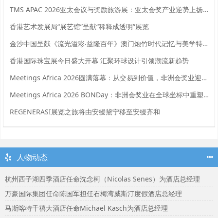
TMS APAC 2026亚太会议与奖励旅游展：亚太会奖产业逆势上扬，实现强劲增长
香港艺术发展局“展艺馆”呈献“稀释成透明”展览
金沙中国呈献《流光溢彩‧益隆百年》澳门炮竹时代记忆与美学特展
香港国际珠宝展今日盛大开幕 汇聚环球设计引领潮流新趋势
Meetings Africa 2026圆满落幕：从交易到价值，非洲会奖业迎来新起点
Meetings Africa 2026 BONDay：非洲会奖业在全球坐标中重塑角色
REGENERASI展览之旅将由安缦黛宁移至安缦齐和
人物动态
杭州西子湖四季酒店任命沈念柯（Nicolas Senes）为酒店总经理
万豪国际集团任命陈国军担任石梅湾威斯汀度假酒店总经理
马斯喀特千禧大酒店任命Michael Kasch为酒店总经理