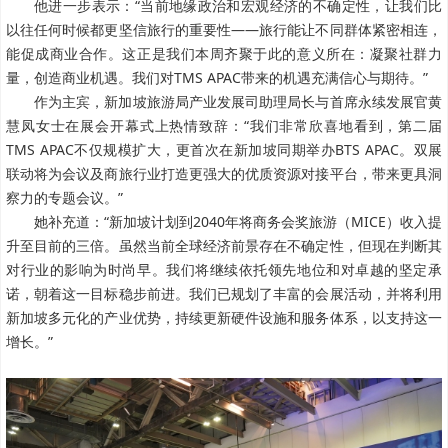
他进一步表示：“当前地缘政治和宏观经济的不确定性，让我们比
以往任何时候都更坚信旅行的重要性——旅行能让不同群体紧密相连，
能促成商业合作。这正是我们本周齐聚于此的意义所在：凝聚社群力
量，创造商业机遇。我们对TMS APAC带来的机遇充满信心与期待。”
作为主宾，新加坡旅游局产业发展司助理局长与首席永续发展官黄
慧凤女士在展会开幕式上热情致辞：“我们非常欣喜地看到，第二届
TMS APAC不仅规模扩大，更首次在新加坡同期举办BTS APAC。双展
联动将为会议及商旅行业打造更强大的优质资源对接平台，带来更具洞
察力的专题会议。”
她补充道：“新加坡计划到2040年将商务会奖旅游（MICE）收入提
升至目前的三倍。虽然当前全球经济前景存在不确定性，但现在判断其
对行业的影响为时尚早。我们将继续依托领先地位和对卓越的坚定承
诺，朝着这一目标稳步前进。我们已规划了丰富的会展活动，并将利用
新加坡多元化的产业优势，持续更新硬件设施和服务体系，以支持这一
增长。”