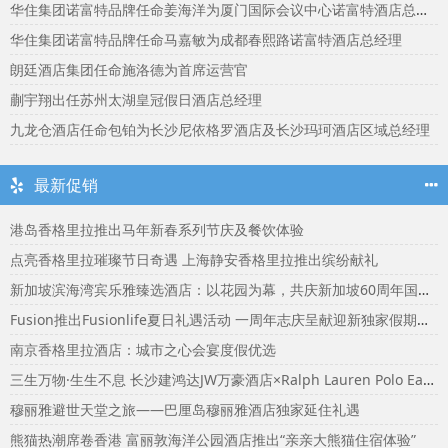
华住集团诺富特品牌任命姜海洋为厦门国际会议中心诺富特酒店总经理
华住集团诺富特品牌任命马嘉敏为成都春熙路诺富特酒店总经理
朗廷酒店集团任命施洛德为首席运营官
蒯宇翔出任苏州太湖皇冠假日酒店总经理
九龙仓酒店任命包铂为长沙尼依格罗酒店及长沙玛珂酒店区域总经理
最新促销
港岛香格里拉推出马年新春系列节庆及餐饮体验
点亮香格里拉璀璨节日奇遇 上海静安香格里拉推出缤纷献礼
新加坡滨海湾宾乐雅臻选酒店：以花园为幕，共庆新加坡60周年国庆盛宴
Fusion推出Fusionlife夏日礼遇活动 一周年志庆呈献迎新独家假期奖赏
南京香格里拉酒店：城市之心会宴度假优选
三生万物·生生不息 长沙建鸿达JW万豪酒店×Ralph Lauren Polo Earth开启可持续生活旅行美学
穆丽雅避世天堂之旅——巴厘岛穆丽雅酒店独家延住礼遇
熊猫热潮席卷香港 富丽敦海洋公园酒店推出“亲亲大熊猫住宿体验”