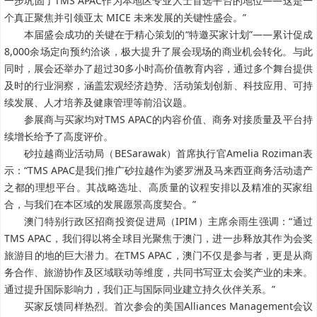
一步巩固了TMS APAC作为本地区专业人士首选平台的地位——这是一
个真正聚焦并引领亚太 MICE 未来发展的关键性盛会。”
本届盛会成功的关键在于精心策划的“特邀买家计划”——累计促成
8,000余场定向预约洽谈，极大提升了展会现场的商业机会转化。与此
同时，展会还举办了超过30多小时高价值教育内容，通过多个舞台提供
及时的行业洞察，涵盖宏观经济趋势、活动策划创新、科技应用、可持
续发展、人才培养及健康管理等前沿议题。
参展商与买家均对TMS APAC的内容价值、商务对接质量及平台持
续增长给予了高度评价。
砂拉越商业活动局（BESarawak）首席执行官Amelia Roziman表
示：“TMS APAC是我们推广砂拉越作为婆罗洲及马来西亚商务活动遗产
之都的理想平台。其战略选址、高质量的议程安排以及精准的买家组
合，与我们在本区域的发展愿景高度契合。”
澳门特别行政区招商投资促进局（IPIM）主席余雨生强调：“通过
TMS APAC，我们得以将全球目光聚焦于澳门，进一步释放其作为会奖
旅游目的地的巨大潜力。在TMS APAC，澳门不仅是参与者，更是从商
务合作、旅游协作及区域联动等维度，共同书写亚太会奖产业的未来。
通过提升国际影响力，我们正与国际同业建立持久伙伴关系。”
买家反馈同样热烈。首次参会的美国Alliances Management会议