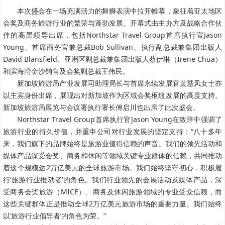
本次盛会在一场充满活力的舞狮表演中拉开帷幕，象征着亚太地区
会奖及商务旅游行业的繁荣与蓬勃发展。开幕式由主办方及战略合作伙
伴的高层领导出席，包括Northstar Travel Group首席执行官Jason
Young、首席商务官兼总裁Bob Sullivan、执行副总裁兼集团出版人
David Blansfield、亚洲区副总裁兼集团出版人蔡伊琳（Irene Chua）
和滨海湾金沙销售及会奖副总裁王伟民。
新加坡旅游局产业发展司助理局长与首席永续发展官黄慧凤女士亦
以主宾身份出席，展现出对新加坡作为区域会奖枢纽发展的高度支持。
新加坡旅游局展览与会议署执行署长傅启川也出席了此次盛会。
Northstar Travel Group首席执行官Jason Young在致辞中强调了
旅游行业的持久价值，并重申公司对行业发展的坚定支持：“八十多年
来，我们旗下的品牌始终是旅游业值得信赖的声音。我们的领先活动和
媒体产品深受会奖、商务和休闲等领域关键专业群体的信赖，共同推动
着这个规模达2万亿美元的全球旅游市场。我们始终坚守初心，积极履
行‘旅游行业推动者’的角色。我们行业领先的会展活动及媒体产品，深
受商务会奖旅游（MICE）、商务及休闲旅游领域的专业受众信赖，而
这些关键群体正是推动全球2万亿美元旅游市场的重要力量。我们始终
以‘旅游行业倡导者’的角色为荣。”