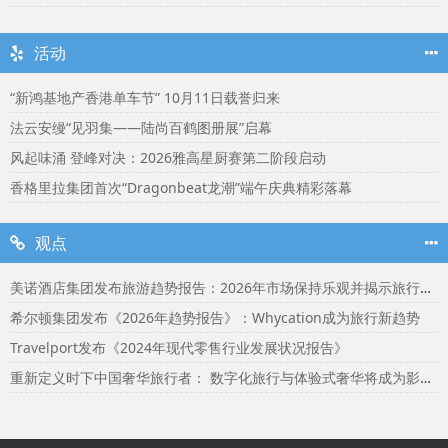
活动
“新鸿基地产香港单车节” 10月11日载誉归来
法云安缦“见羽集——陆尚百鹤图册展”启幕
风起味涌 登峰对决：2026雅高星厨赛第二阶段启动
香格里拉集团首次“Dragonbeat龙潮”端午庆典精彩落幕
观点
美诺酒店集团发布旅游趋势报告：2026年市场保持乐观并揭示旅行者渴望联结
希尔顿集团发布《2026年趋势报告》：Whycation成为旅行新趋势
Travelport发布《2024年现代零售行业发展状况报告》
重新定义时下中国奢华旅行者： 数字化旅行与体验式奢华将成为影响2024年旅行选择的关键词