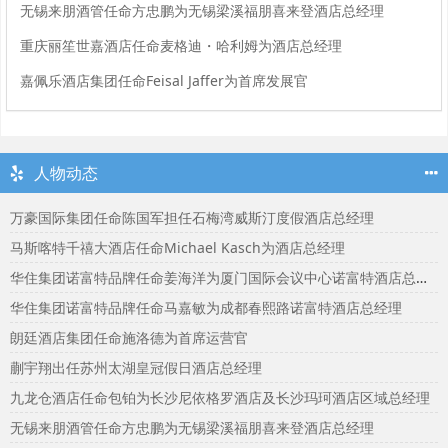
无锡来朋酒管任命方忠鹏为无锡梁溪福朋喜来登酒店总经理
重庆丽笙世嘉酒店任命麦格迪・哈利姆为酒店总经理
嘉佩乐酒店集团任命Feisal Jaffer为首席发展官
人物动态
万豪国际集团任命陈国军担任石梅湾威斯汀度假酒店总经理
马斯喀特千禧大酒店任命Michael Kasch为酒店总经理
华住集团诺富特品牌任命姜海洋为厦门国际会议中心诺富特酒店总经理
华住集团诺富特品牌任命马嘉敏为成都春熙路诺富特酒店总经理
朗廷酒店集团任命施洛德为首席运营官
蒯宇翔出任苏州太湖皇冠假日酒店总经理
九龙仓酒店任命包铂为长沙尼依格罗酒店及长沙玛珂酒店区域总经理
无锡来朋酒管任命方忠鹏为无锡梁溪福朋喜来登酒店总经理