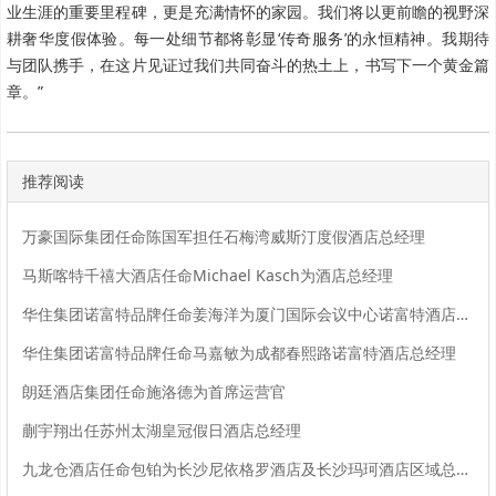
业生涯的重要里程碑，更是充满情怀的家园。我们将以更前瞻的视野深
耕奢华度假体验。每一处细节都将彰显‘传奇服务’的永恒精神。我期待
与团队携手，在这片见证过我们共同奋斗的热土上，书写下一个黄金篇
章。”
推荐阅读
万豪国际集团任命陈国军担任石梅湾威斯汀度假酒店总经理
马斯喀特千禧大酒店任命Michael Kasch为酒店总经理
华住集团诺富特品牌任命姜海洋为厦门国际会议中心诺富特酒店总经理
华住集团诺富特品牌任命马嘉敏为成都春熙路诺富特酒店总经理
朗廷酒店集团任命施洛德为首席运营官
蒯宇翔出任苏州太湖皇冠假日酒店总经理
九龙仓酒店任命包铂为长沙尼依格罗酒店及长沙玛珂酒店区域总经理