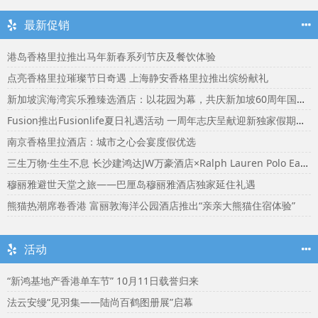
最新促销
港岛香格里拉推出马年新春系列节庆及餐饮体验
点亮香格里拉璀璨节日奇遇 上海静安香格里拉推出缤纷献礼
新加坡滨海湾宾乐雅臻选酒店：以花园为幕，共庆新加坡60周年国庆盛宴
Fusion推出Fusionlife夏日礼遇活动 一周年志庆呈献迎新独家假期奖赏
南京香格里拉酒店：城市之心会宴度假优选
三生万物·生生不息 长沙建鸿达JW万豪酒店×Ralph Lauren Polo Earth开启可持续生活旅行美学
穆丽雅避世天堂之旅——巴厘岛穆丽雅酒店独家延住礼遇
熊猫热潮席卷香港 富丽敦海洋公园酒店推出“亲亲大熊猫住宿体验”
活动
“新鸿基地产香港单车节” 10月11日载誉归来
法云安缦“见羽集——陆尚百鹤图册展”启幕