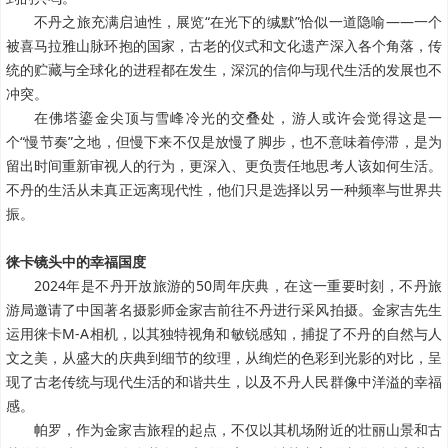
不丹之旅充满启迪性，展览“在光下的缄默”恰似一道隐喻——一个
被喜马拉雅山脉环抱的国家，古老的仪式和文化遗产深入各个角落，传
统的贮藏与全球化的进程都在发生，深沉的信仰与现代生活的发展也不
冲突。
在佛塔鎏金尖顶与雪峰冷光的交叠处，游人或许会觉得这是一
个“慢节奏”之地，但慢下来不仅是放慢了脚步，也不意味着停滞，是为
留出时间重新审视人的行为，更深入、更负责任地思考人该如何生活。
不丹的生活从未真正远离现代性，他们只是选择以另一种频率与世界共
振。
徕卡镜头中的幸福国度
2024年是不丹开放旅游的50周年庆典，在这一重要时刻，不丹旅
游局邀请了中国著名摄影师金家吉前往不丹进行采风拍摄。金家吉先生
运用徕卡M-A相机，以其独特视角和敏锐感知，捕捉了不丹的自然与人
文之美，从盛大的庆典到细节的纹理，从绚烂的色彩到光影的对比，呈
现了古老传统与现代生活的和谐共生，以及不丹人民群像中洋溢的幸福
感。
帕罗，作为金家吉旅程的起点，不仅以其机场附近的壮丽山景和古