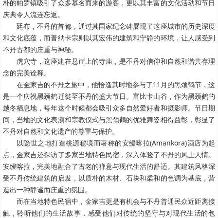
朴的帕罗镇吸引了众多慕名而来的游客，更以其丰富的文化活动和节日
庆典令人流连忘返。
廷布，不丹的首都，通过其国家纪念碑展现了这座城市的历史深度
和文化底蕴，而普纳卡宗则以其宏伟的建筑和宁静的环境，让人感受到
不丹古都的庄重与神秘。
虎穴寺，这座建在悬崖上的寺庙，是不丹对信仰和自然和谐共存理
念的完美诠释。
在金家吉的不丹之旅中，他恰逢其时地参与了11月的黑颈鹤节，这
是一个庆祝黑颈鹤迁徙至不丹的盛大节日。富比卡山谷，作为黑颈鹤的
越冬栖息地，每年这个时候都会吸引众多自然爱好者和摄影师。节日期
间，当地的文化表演和宗教仪式与黑颈鹤的优雅舞姿相得益彰，彰显了
不丹对自然和文化遗产的尊重与保护。
以隐世之地打造桃源秘境而著称的安缦喀拉(Amankora)酒店为起
点，金家吉还探访了多家当地特色民宿，深入体验了不丹的风土人情。
安缦喀拉，完美地融合了古老的禅意与现代生活的舒适。其建筑风格深
受不丹传统建筑的启发，以质朴的木材、石块和柔和的色调为基底，营
造出一种静谧而庄重的氛围。
而在当地特色民宿中，金家吉更是有机会与不丹普通民众近距离接
触，聆听他们的生活故事，感受他们对传统的坚守与对现代生活的包