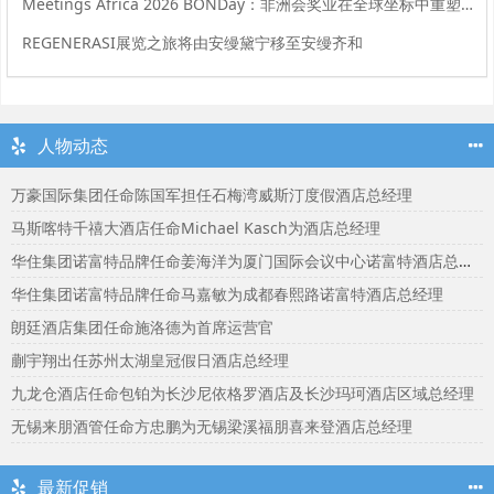
Meetings Africa 2026 BONDay：非洲会奖业在全球坐标中重塑角色
REGENERASI展览之旅将由安缦黛宁移至安缦齐和
人物动态
万豪国际集团任命陈国军担任石梅湾威斯汀度假酒店总经理
马斯喀特千禧大酒店任命Michael Kasch为酒店总经理
华住集团诺富特品牌任命姜海洋为厦门国际会议中心诺富特酒店总经理
华住集团诺富特品牌任命马嘉敏为成都春熙路诺富特酒店总经理
朗廷酒店集团任命施洛德为首席运营官
蒯宇翔出任苏州太湖皇冠假日酒店总经理
九龙仓酒店任命包铂为长沙尼依格罗酒店及长沙玛珂酒店区域总经理
无锡来朋酒管任命方忠鹏为无锡梁溪福朋喜来登酒店总经理
最新促销