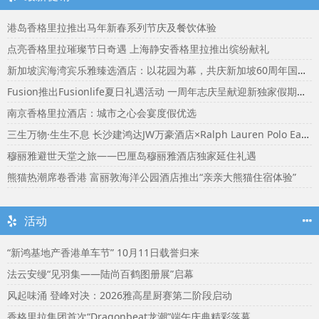
港岛香格里拉推出马年新春系列节庆及餐饮体验
点亮香格里拉璀璨节日奇遇 上海静安香格里拉推出缤纷献礼
新加坡滨海湾宾乐雅臻选酒店：以花园为幕，共庆新加坡60周年国庆盛宴
Fusion推出Fusionlife夏日礼遇活动 一周年志庆呈献迎新独家假期奖赏
南京香格里拉酒店：城市之心会宴度假优选
三生万物·生生不息 长沙建鸿达JW万豪酒店×Ralph Lauren Polo Earth开启可持续生活旅行美学
穆丽雅避世天堂之旅——巴厘岛穆丽雅酒店独家延住礼遇
熊猫热潮席卷香港 富丽敦海洋公园酒店推出“亲亲大熊猫住宿体验”
活动
“新鸿基地产香港单车节” 10月11日载誉归来
法云安缦“见羽集——陆尚百鹤图册展”启幕
风起味涌 登峰对决：2026雅高星厨赛第二阶段启动
香格里拉集团首次“Dragonbeat龙潮”端午庆典精彩落幕