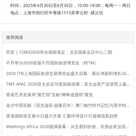
时间：2025年4月30日至6月30日，10:00-18:00，每周一 – 周日
地点：上海市闵行区中青路1515弄养云村· 揉云坊
推荐阅读
官宣 | CIMX2026举办场馆落定：北京国家会议中心二期
不丹举办2026首届不丹国际旅游博览会（BITM）
2026 ITB上海国际旅游交易博览会盛大启幕：展出净面积增长20%，全球旅业共拓中国市场新机遇
TMS APAC 2026亚太会议与奖励旅游展：亚太会奖产业逆势上扬，实现强劲增长
香港艺术发展局“展艺馆”呈献“稀释成透明”展览
金沙中国呈献《流光溢彩‧益隆百年》澳门炮竹时代记忆与美学特展
香港国际珠宝展今日盛大开幕 汇聚环球设计引领潮流新趋势
Meetings Africa 2026圆满落幕：从交易到价值，非洲会奖业迎来新起点