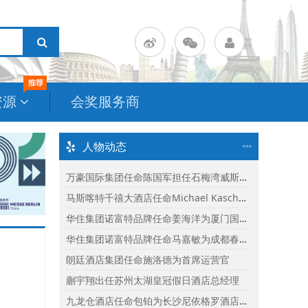
资源
会奖服务商
人物动态
万豪国际集团任命陈国军担任石梅湾威斯汀度假酒店总经理
马斯喀特千禧大酒店任命Michael Kasch为酒店总经理
华住集团诺富特品牌任命姜海洋为厦门国际会议中心诺富特酒店总经理
华住集团诺富特品牌任命马嘉敏为成都春熙路诺富特酒店总经理
朗廷酒店集团任命施洛德为首席运营官
蒯宇翔出任苏州太湖皇冠假日酒店总经理
九龙仓酒店任命包铂为长沙尼依格罗酒店及长沙玛珂酒店区域总经理