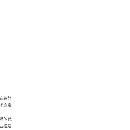
理在致辞
求愈发
名媒体代
业搭建