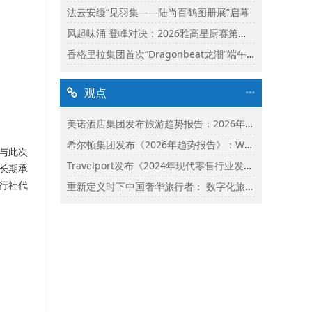
法云安缦“见羽集——陆尚百鹤图册展”启幕
风起味涌 登峰对决：2026雅高星厨赛第二阶段启动
香格里拉集团首次“Dragonbeat龙潮”端午庆典精彩落幕
观点
美诺酒店集团发布旅游趋势报告：2026年市场保持乐观并揭示旅行者渴望联结
希尔顿集团发布《2026年趋势报告》：Whycation成为旅行新趋势
与此次
Travelport发布《2024年现代零售行业发展状况报告》
长期承
行社代
重新定义时下中国奢华旅行者： 数字化旅行与体验式奢华将成为影响2024年旅行选择的关键词