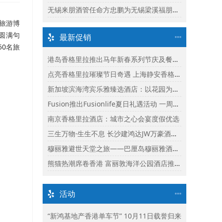
无锡来朋酒管任命方忠鹏为无锡梁溪福朋喜来登酒店总经理
济旅游博
圆满句
最新促销
50名旅
。
港岛香格里拉推出马年新春系列节庆及餐饮体验
点亮香格里拉璀璨节日奇遇 上海静安香格里拉推出缤纷献礼
新加坡滨海湾宾乐雅臻选酒店：以花园为幕，共庆新加坡60周年国庆盛宴
Fusion推出Fusionlife夏日礼遇活动 一周年志庆呈献迎新独家假期奖赏
南京香格里拉酒店：城市之心会宴度假优选
三生万物·生生不息 长沙建鸿达JW万豪酒店×Ralph Lauren Polo Earth开启可持续生活旅行美学
穆丽雅避世天堂之旅——巴厘岛穆丽雅酒店独家延住礼遇
熊猫热潮席卷香港 富丽敦海洋公园酒店推出“亲亲大熊猫住宿体验”
活动
“新鸿基地产香港单车节” 10月11日载誉归来