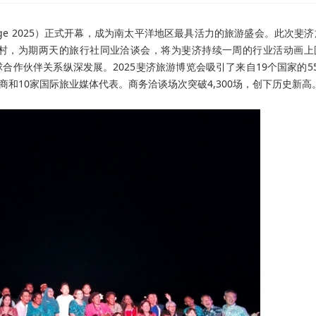
Exchange 2025）正式开幕，成为南太平洋地区最具活力的旅游盛会。此次斐
村，为期两天的旅行社同业洽谈会，将为斐济持续一周的行业活动画上
球合作伙伴关系纵深发展。
2025斐济旅游博览会吸引了来自19个国家的5
商和10家国际旅业媒体代表。商务洽谈场次突破4,300场，创下历史新高