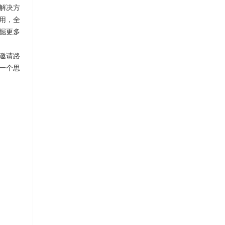
解决方
应用，全
掘更多
邀请路
一个思