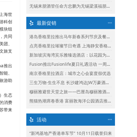
无锡来朋酒管任命方忠鹏为无锡梁溪福朋喜来登酒店总经理
在上海世
游科创
最新促销
模块组
梁，共同
港岛香格里拉推出马年新春系列节庆及餐饮体验
美团、
点亮香格里拉璀璨节日奇遇 上海静安香格里拉推出缤纷献礼
慧文
旅支
新加坡滨海湾宾乐雅臻选酒店：以花园为幕，共庆新加坡60周年国庆盛宴
Fusion推出Fusionlife夏日礼遇活动 一周年志庆呈献迎新独家假期奖赏
na推出
智能、
南京香格里拉酒店：城市之心会宴度假优选
旅游助
三生万物·生生不息 长沙建鸿达JW万豪酒店×Ralph Lauren Polo Earth开启可持续生活旅行美学
穆丽雅避世天堂之旅——巴厘岛穆丽雅酒店独家延住礼遇
S）生态
熊猫热潮席卷香港 富丽敦海洋公园酒店推出“亲亲大熊猫住宿体验”
劲的消费
苏带来
活动
“新鸿基地产香港单车节” 10月11日载誉归来