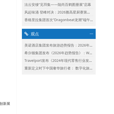
法云安缦“见羽集——陆尚百鹤图册展”启幕
风起味涌 登峰对决：2026雅高星厨赛第二阶段启动
香格里拉集团首次“Dragonbeat龙潮”端午庆典精彩落幕
观点
美诺酒店集团发布旅游趋势报告：2026年市场保持乐观并揭示旅行者渴望联结
希尔顿集团发布《2026年趋势报告》：Whycation成为旅行新趋势
Travelport发布《2024年现代零售行业发展状况报告》
重新定义时下中国奢华旅行者： 数字化旅行与体验式奢华将成为影响2024年旅行选择的关键词
创新展