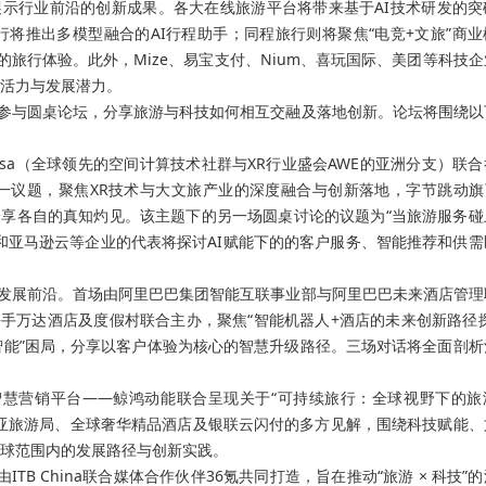
展示行业前沿的创新成果。各大在线旅游平台将带来基于AI技术研发的突
行将推出多模型融合的AI行程助手；同程旅行则将聚焦“电竞+文旅”商业
可定制的旅行体验。此外，Mize、易宝支付、Nium、喜玩国际、美团等科技
活力与发展潜力。
同参与圆桌论坛，分享旅游与科技如何相互交融及落地创新。论坛将围绕以
E Aisa（全球领先的空间计算技术社群与XR行业盛会AWE的亚洲分支）联
一议题，聚焦XR技术与大文旅产业的深度融合与创新落地，字节跳动旗下
将参与讨论并分享各自的真知灼见。该主题下的另一场圆桌讨论的议题为“当旅游服务碰
马蜂窝和亚马逊云等企业的代表将探讨AI赋能下的的客户服务、智能推荐和供
店发展前沿。首场由阿里巴巴集团智能互联事业部与阿里巴巴未来酒店管理
携手万达酒店及度假村联合主办，聚焦“智能机器人+酒店的未来创新路径探
伪智能”困局，分享以客户体验为核心的智慧升级路径。三场对话将全面剖析
为终端智慧营销平台——鲸鸿动能联合呈现关于“可持续旅行：全球视野下的
亚旅游局、全球奢华精品酒店及银联云闪付的多方见解，围绕科技赋能、
球范围内的发展路径与创新实践。
TB China联合媒体合作伙伴36氪共同打造，旨在推动“旅游 × 科技”