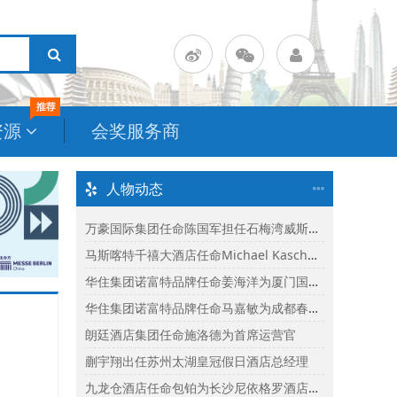
资源
会奖服务商
人物动态
万豪国际集团任命陈国军担任石梅湾威斯汀度假酒店总经理
马斯喀特千禧大酒店任命Michael Kasch为酒店总经理
华住集团诺富特品牌任命姜海洋为厦门国际会议中心诺富特酒店总经理
华住集团诺富特品牌任命马嘉敏为成都春熙路诺富特酒店总经理
朗廷酒店集团任命施洛德为首席运营官
蒯宇翔出任苏州太湖皇冠假日酒店总经理
九龙仓酒店任命包铂为长沙尼依格罗酒店及长沙玛珂酒店区域总经理