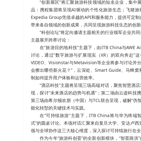
“创新展区”将汇聚旅游科技领域的知名企业，集中
品：携程集团将呈现AI驱动的个性化旅游生态；飞猪旅
Expedia Group凭借卓越的API和服务能力，提供
带来各自领域的创新成果，共同呈现旅游科技生态的创新
“科创论坛”将定向邀请主题相关的行业领军企业共
主题展开跨界讨论：
在“旅游目的地科技”主题下，由ITB China与AW
讨论，通过“数字旅游与扩展现实（XR）的双向奔赴”这
VIDEO、Visionstar与Metavision等企业
会擦出哪些新火花？”，云深处、Smart Guide、
制如何提升用户体验和运营效率。
“酒店科技”主题将呈现三场高端对话，聚焦智慧酒
现，探讨“未来酒店的趋势与机遇”；第二场由云迹科技
第三场由希尔顿欢朋（中国）与TCL联合呈现，破解“
能化转型的关键技术与实践。
在“可持续旅游”主题下，ITB China将与华
式”的圆桌讨论。本场对话汇聚来自复旦大学、安达卢西
领与全球协作这三大核心维度，深入探讨可持续旅行在全
作为今年“旅游科创荟”的全新创新模块，“智荟路演”由I