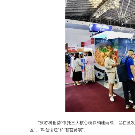
“旅游科创荟”依托三大核心模块构建而成，旨在激
区”、“科创论坛”和“智荟路演”。