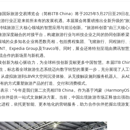
国际旅游交易博览会（简称ITB China）将于2025年5月27日至29日
游行业正迎来前所未有的发展机遇。本届展会将重磅推出全新升级的“旅
持续旅游三大核心领域的智慧应用与前沿创新。“旅游科创荟”由三大核心
技与旅游深度融合的对接平台，构建旅游行业与科技企业之间的协同创新桥
领域的众多知名企业将悉数亮相，包括携程集团、飞猪旅行、同程旅行、
T、Expedia Group及Travco等。同时，展会还将特别呈现由腾讯智
交流合作的新场景与新机遇。
新为核心驱动力，为全球科技创新贡献更多中国智慧。本届ITB Chi
而生，标志着全球旅游生态系统迈向数字转型的重要一步，充分展现了人工
从虚拟旅游到LBVR大空间沉浸体验、从无接触设施到服务机器人、从AI
有的方式重塑旅游产品的打造、交付和消费模式。
表示：“今年是我们第二次亮相ITB China。作为基于鸿蒙（HarmonyO
更多行业伙伴提供一站式文旅解决方案。当前，中国出境旅游市场正释放出强
化进程，依托更智能、更本地化的营销服务，助力合作伙伴把握出境游复