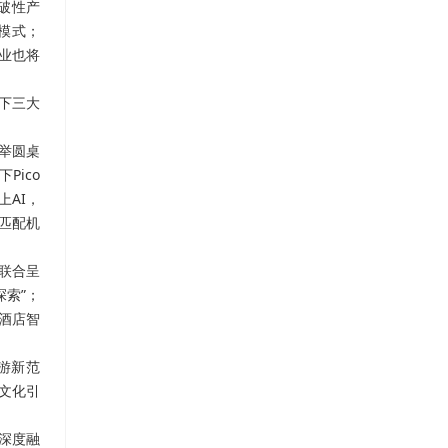
破性产
模式；
企业也将
下三大
合举圆桌
Pico
上AI，
需匹配机
联合呈
索”；
酒店智
旅游新范
文化引
的深度融