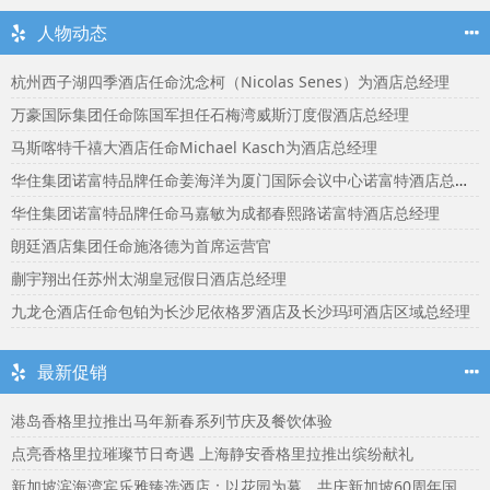
人物动态
杭州西子湖四季酒店任命沈念柯（Nicolas Senes）为酒店总经理
万豪国际集团任命陈国军担任石梅湾威斯汀度假酒店总经理
马斯喀特千禧大酒店任命Michael Kasch为酒店总经理
华住集团诺富特品牌任命姜海洋为厦门国际会议中心诺富特酒店总经理
华住集团诺富特品牌任命马嘉敏为成都春熙路诺富特酒店总经理
朗廷酒店集团任命施洛德为首席运营官
蒯宇翔出任苏州太湖皇冠假日酒店总经理
九龙仓酒店任命包铂为长沙尼依格罗酒店及长沙玛珂酒店区域总经理
最新促销
港岛香格里拉推出马年新春系列节庆及餐饮体验
点亮香格里拉璀璨节日奇遇 上海静安香格里拉推出缤纷献礼
新加坡滨海湾宾乐雅臻选酒店：以花园为幕，共庆新加坡60周年国庆盛宴