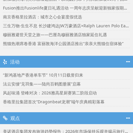
Fusion推出Fusionlife夏日礼遇活动 一周年志庆呈献迎新独家假期奖赏
南京香格里拉酒店：城市之心会宴度假优选
三生万物·生生不息 长沙建鸿达JW万豪酒店×Ralph Lauren Polo Earth开启可持续生活旅行美学
穆丽雅避世天堂之旅——巴厘岛穆丽雅酒店独家延住礼遇
熊猫热潮席卷香港 富丽敦海洋公园酒店推出“亲亲大熊猫住宿体验”
活动
“新鸿基地产香港单车节” 10月11日载誉归来
法云安缦“见羽集——陆尚百鹤图册展”启幕
风起味涌 登峰对决：2026雅高星厨赛第二阶段启动
香格里拉集团首次“Dragonbeat龙潮”端午庆典精彩落幕
观点
美诺酒店集团发布旅游趋势报告：2026年市场保持乐观并揭示旅行者渴望联结