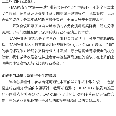
立全球化的行业视野。
· IAAPA安全学院——以行业首要任务“安全”为核心，汇聚全球杰出
安全顾问、运营商及设备制造商，围绕游乐设施标准、风险管控、运营
合规等议题，分享实战经验与最佳实践，全面提升安全管理水平。
一系列会议汇聚了来自全球市场的多元化演讲嘉宾阵容，通过分享
实用知识与前瞻性见解，深刻反映行业不断演进的本质。
“IAAPA亚洲博览会是全球景点行业精英共聚学习、分享与成长的殿
堂。”IAAPA亚太区执行董事兼副总裁陈列强（Jack Chan）表示，“我们
的学院课程体系始终以支持专业人才发展、守护运营全链条安全为核心
使命。我们诚挚欢迎各位从业者参与这些高附加值的会议，在七月的上
海共同体验这场无与伦比的行业盛会。”
多维学习场景，深化行业生态联结
除核心课程外，参会者还可通过丰富的学习形式获取知识——包括
聚焦行业细分领域的专题研讨、教育考察游（EDUTours）以及精准匹
配不同业态的社交活动。IAAPA精心设计的活动矩阵旨在促进深度合
作，并为从业者配备在竞争激烈的市场中脱颖而出的实战工具。