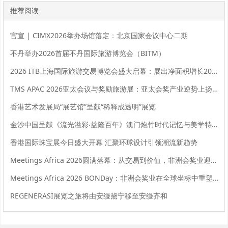
推荐阅读
官宣 | CIMX2026举办场馆落定：北京国家会议中心二期
不丹举办2026首届不丹国际旅游博览会（BITM）
2026 ITB上海国际旅游交易博览会盛大启幕：展出净面积增长20%，全球旅业共拓中国市场新机遇
TMS APAC 2026亚太会议与奖励旅游展：亚太会奖产业逆势上扬，实现强劲增长
香港艺术发展局“展艺馆”呈献“稀释成透明”展览
金沙中国呈献《流光溢彩‧益隆百年》澳门炮竹时代记忆与美学特展
香港国际珠宝展今日盛大开幕 汇聚环球设计引领潮流新趋势
Meetings Africa 2026圆满落幕：从交易到价值，非洲会奖业迎来新起点
Meetings Africa 2026 BONDay：非洲会奖业在全球坐标中重塑角色
REGENERASI展览之旅将由安缦黛宁移至安缦齐和