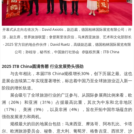
开幕式
从左向右依次为：David Axiotis，副总裁，德国柏林国际展览有限公司；许
澎，副主席，世界旅游联盟；拿督斯里张庆信，马来西亚旅游、艺术和文化部部长
- 2025 官方目的地合作伙伴；David Ruetz，高级副总裁，德国柏林国际展览有限
公司；孙桂珍，秘书长，中国旅行社协会 @版权所属：ITB China
2025 ITB China圆满售罄
行业发展势头强劲
与去年相比，本届ITB China规模增长30%，创下历届之最。这也
是展会连续第二年实现显著增长，标志着中国乃至全球旅游业迈入新一
阶段的增长轨道。
展会吸引了全球旅游行业的广泛参与。从国际参展商比例来看，欧
洲（26%）和亚洲（31%）占据最高比重，其次为中东和北非地区
（17%）、美洲（9%），以及非洲（4%），旨在开拓中国市场蕴含的
强劲发展潜力和商机。
规模最大的目的地展台包括：马来西亚、摩洛哥、阿布扎比、卡塔
尔、欧洲旅游委员会、秘鲁、意大利、葡萄牙、格鲁吉亚、西班牙、沙