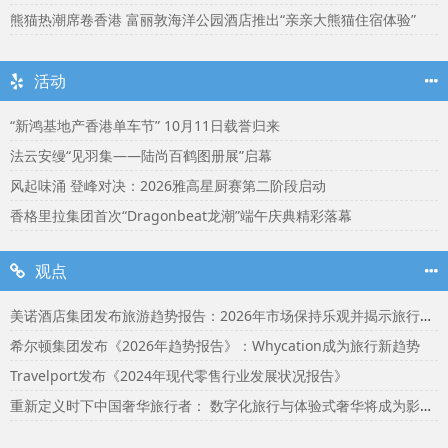
熊猫热潮席卷香港 富丽敦海洋公园酒店推出“亲亲大熊猫住宿体验”
活动
“新鸿基地产香港单车节” 10月11日载誉归来
法云安缦“见羽集——陆尚百鹤图册展”启幕
风起味涌 登峰对决：2026雅高星厨赛第二阶段启动
香格里拉集团首次“Dragonbeat龙潮”端午庆典精彩落幕
观点
美诺酒店集团发布旅游趋势报告：2026年市场保持乐观并揭示旅行者渴望联结
希尔顿集团发布《2026年趋势报告》：Whycation成为旅行新趋势
Travelport发布《2024年现代零售行业发展状况报告》
重新定义时下中国奢华旅行者： 数字化旅行与体验式奢华将成为影响2024年旅行选择的关键词