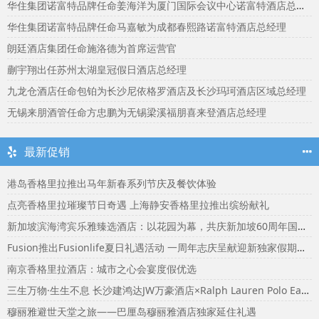
华住集团诺富特品牌任命姜海洋为厦门国际会议中心诺富特酒店总经理
华住集团诺富特品牌任命马嘉敏为成都春熙路诺富特酒店总经理
朗廷酒店集团任命施洛德为首席运营官
蒯宇翔出任苏州太湖皇冠假日酒店总经理
九龙仓酒店任命包铂为长沙尼依格罗酒店及长沙玛珂酒店区域总经理
无锡来朋酒管任命方忠鹏为无锡梁溪福朋喜来登酒店总经理
最新促销
港岛香格里拉推出马年新春系列节庆及餐饮体验
点亮香格里拉璀璨节日奇遇 上海静安香格里拉推出缤纷献礼
新加坡滨海湾宾乐雅臻选酒店：以花园为幕，共庆新加坡60周年国庆盛宴
Fusion推出Fusionlife夏日礼遇活动 一周年志庆呈献迎新独家假期奖赏
南京香格里拉酒店：城市之心会宴度假优选
三生万物·生生不息 长沙建鸿达JW万豪酒店×Ralph Lauren Polo Earth开启可持续生活旅行美学
穆丽雅避世天堂之旅——巴厘岛穆丽雅酒店独家延住礼遇