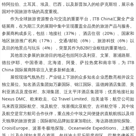
特阿拉伯、土耳其、埃及、巴西，以及新晋加入的哈萨克斯坦，展示各
国对中国旅游市场的高度重视。
作为全球旅游资源整合与交流的重要平台，ITB China汇聚全产业
链展商，在为期三天的展期中集中呈现覆盖全品类的旅游产品与服务。
参展商构成多元，包括：地接社（37%）、酒店住宿（20%）、国家和
地区旅游推广机构（17%）、交通/邮轮（6%）、旅游科技（6%）以
及目的地景点与玩乐（4%），突显其作为B2B行业枢纽的重要地位。
其他首次参展的旅游目的地还包括阿尔及利亚、文莱、塞浦路斯、
德拉伊耶、中国香港、北海道、阿曼、萨拉热窝和南非等，为 ITB
China 国际展商阵容注入更多新鲜血液。
展馆现场气氛热烈，产业链上下游的众多知名企业悉数亮相并设立
独立展位。知名酒店集团如万豪国际、锦江国际、温德姆酒店集团、美
利亚酒店及度假村、东湖集团、泛太平洋酒店集团等；优质地接社如
Nexus DMC、欧来欧去、G2 Travel Limited、拉美途等；航空公司如
马来西亚国际航空、埃及航空、埃塞俄比亚航空、吉祥航空等，其中埃
及航空是官方航司合作伙伴，重点推介中埃之间便捷的直航航线以及得
天独厚的旅游资源；国际邮轮品牌如皇家加勒比、海达路德游轮探险、
CroisiEurope、波塞冬极地探险、Oceanwide Expeditions、上船吧
等；以及全球知名景点资源，包括迪士尼乐园度假区、巴黎老佛爷百