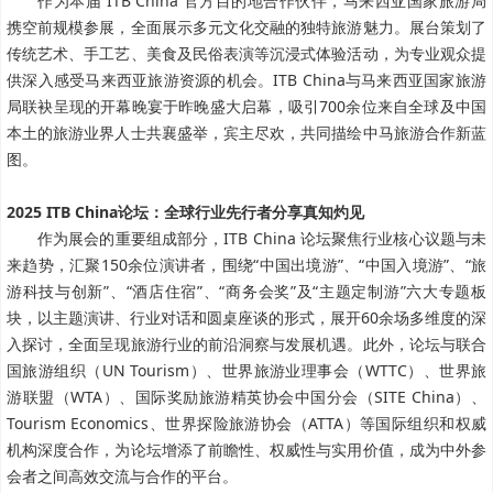
作为本届 ITB China 官方目的地合作伙伴，马来西亚国家旅游局
携空前规模参展，全面展示多元文化交融的独特旅游魅力。展台策划了
传统艺术、手工艺、美食及民俗表演等沉浸式体验活动，为专业观众提
供深入感受马来西亚旅游资源的机会。ITB China与马来西亚国家旅游
局联袂呈现的开幕晚宴于昨晚盛大启幕，吸引700余位来自全球及中国
本土的旅游业界人士共襄盛举，宾主尽欢，共同描绘中马旅游合作新蓝
图。
2025 ITB China论坛：全球行业先行者分享真知灼见
作为展会的重要组成部分，ITB China 论坛聚焦行业核心议题与未
来趋势，汇聚150余位演讲者，围绕“中国出境游”、“中国入境游”、“旅
游科技与创新”、“酒店住宿”、“商务会奖”及“主题定制游”六大专题板
块，以主题演讲、行业对话和圆桌座谈的形式，展开60余场多维度的深
入探讨，全面呈现旅游行业的前沿洞察与发展机遇。此外，论坛与联合
国旅游组织（UN Tourism）、世界旅游业理事会（WTTC）、世界旅
游联盟（WTA）、国际奖励旅游精英协会中国分会（SITE China）、
Tourism Economics、世界探险旅游协会（ATTA）等国际组织和权威
机构深度合作，为论坛增添了前瞻性、权威性与实用价值，成为中外参
会者之间高效交流与合作的平台。