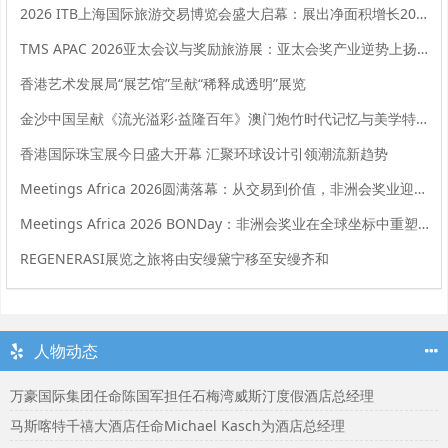
2026 ITB上海国际旅游交易博览会盛大启幕：展出净面积增长20%，全球旅业共拓中国市场新机遇
TMS APAC 2026亚太会议与奖励旅游展：亚太会奖产业逆势上扬，实现强劲增长
香港艺术发展局“展艺馆”呈献“稀释成透明”展览
金沙中国呈献《流光溢彩‧益隆百年》澳门炮竹时代记忆与美学特展
香港国际珠宝展今日盛大开幕 汇聚环球设计引领潮流新趋势
Meetings Africa 2026圆满落幕：从交易到价值，非洲会奖业迎来新起点
Meetings Africa 2026 BONDay：非洲会奖业在全球坐标中重塑角色
REGENERASI展览之旅将由安缦黛宁移至安缦齐和
人物动态
万豪国际集团任命陈国军担任石梅湾威斯汀度假酒店总经理
马斯喀特千禧大酒店任命Michael Kasch为酒店总经理