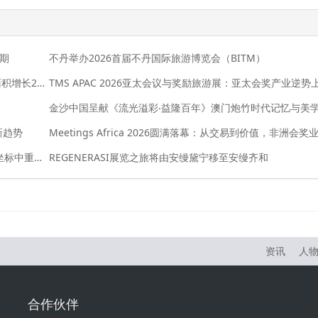
二期
不丹举办2026首届不丹国际旅游博览会（BITM）
2026 ITB上海国际旅游交易博览会盛大启幕：展出净面积增长20%，全球旅业共拓中国市场新机遇
新趋势
Meetings Africa 2026 BONDay：非洲会奖业在全球坐标中重塑角色
REGENERASI展览之旅将由安缦黛宁移至安缦齐和
资讯
人
合作伙伴