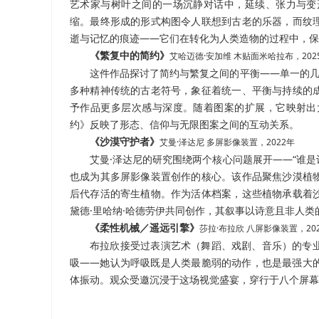
艺术家与树叶之间的一场沉静对话中，延续、张力与变
缩。最终形成的形式构图令人联想到古老的乐器，而纹
逝与记忆的痕迹
——
它们在转化为人类造物的过程中，保
《繁复中的简约》
艾哈迈德·安加维 木贴面米哈拉布，202
这件作品探讨了简约与繁复之间的平衡——单一的几
多种精神传统的古老符号，象征着统一、平衡与持续的
予作品更多层次感与深度。随着图案的扩展，它映射出
约》反映了形态、信仰与无限图案之间的互动关系。
《沙漠守护者》
艾曼·泽达尼 多屏影像装置，2022年
艾曼·泽达尼的研究围绕两个核心问题展开——“谁是
也成为其多屏影像装置创作的核心。该作品聚焦沙漠植
后代存活的寄生植物。作为活体档案，这些植物承载着
黛德
·
里哈纳
·
哈德劳伊共同创作，其叙事以诗意且非人类
《柔性机械／遥远引擎》
莎拉·布拉欣 八屏影像装置，20
布拉欣接受过表演艺术（舞蹈、戏剧、音乐）的专
吸——她认为呼吸既是人类最脆弱的动作，也是最强大
体振动。观众受邀沉浸于这场视觉盛宴，穿行于八个屏幕