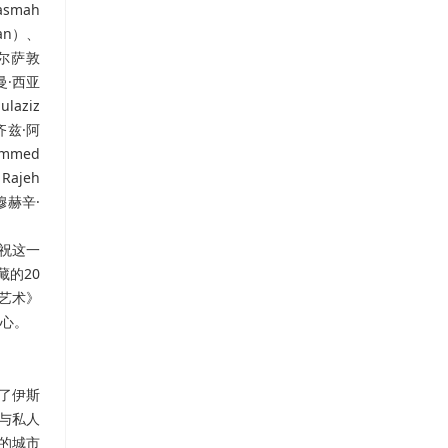
smah
san）、
阿尔萨敦
赫曼·西亚
aziz
阿齐兹·阿
mmed
ajeh
穆赫辛·
祝这一
藏的
20
艺术》
心。
了伊斯
与私人
的城市