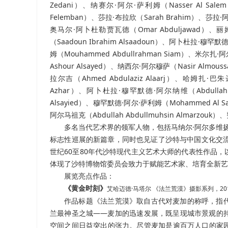
Zedani）、纳赛尔·阿尔·萨利姆（Nasser Al Sa
Felemban）、莎拉·布拉欣（Sarah Brahim）、莎拉·阿布
奥马尔·阿卜杜勒贾瓦德（Omar Abduljawad）、丽
（Saadoun Ibrahim Alsaadoun）、阿卜杜拉·穆罕
姆（Mouhammed Abdullrahman Siam）、米尔扎
Ashour Alsayed）、纳西尔·阿尔穆萨（Nasir Almo
拉尔吉（Ahmed Abdulaziz Alaarj）、哈姆扎·巴
Azhar）、阿卜杜拉·穆罕默德·阿尔纳维（Abdullah M
Alsayied）、穆罕默德·阿尔·萨利姆（Mohammed Al 
阿尔马祖克（Abdullah Abdullmuhsin Almarzouk）
多名当代艺术界的领军人物，包括马纳尔·阿尔多维
标志性巡展的新篇章，同时也见证了沙特与中国文化交
世纪
60
至
80
年代沙特现代主义艺术大师的代表性作品，
体现了沙特博物馆委员会致力于赋能艺术家、培育全新艺
展览亮点作品：
《黄金时刻》
艾哈迈德·马塔尔 《法兰荒漠》摄影系列，201
作品标题《法兰荒漠》取自古代对麦加的称呼，指
兰最神圣之城——麦加的迅速发展，既呈现城市景观的
空间之间日益突出的张力。尽管麦加是逾百万人口的家