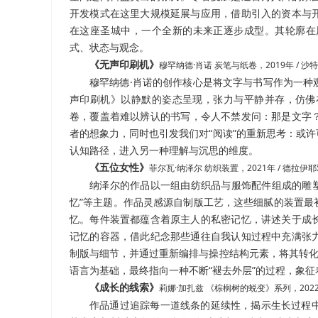
开发模式在这里大规模延展与应用，借助引入的资本与
在这座圣城中，一个全新的未来正逐步成型。其轮廓在
式、状态与观念。
《无声印刷机》
穆罕纳德·肖诺 炭笔与纸卷，2019年 / 
穆罕纳德·肖诺的创作核心是将文字与书写作为一种
声印刷机》以静默的姿态呈现，张力与平静并存，仿佛
卷，覆盖着难以辨认的书写，令人不禁发问：那是文字
者的想象力，同时也引发我们对
“
阅读
”
的重新思考：或许
认知路径，进入另一种理解与沉思的维度。
《五位女性》
菲尔瓦·纳泽尔 纺织装置，2021年 / 德
纳泽尔的作品以一组由纺织品与服饰配件组成的雕塑
忆”等主题。作品灵感源自制版工艺，这些细腻的装置最
忆。
每件装置都蕴含着原主人的私密记忆，讲述关于成
记忆的容器，借此纪念那些通往自我认知过程中充满张
制版与细节，并通过重新编排与操控结构元素，将其转
语言为基础，最终指向一种不断
“
褪去外层
”
的过程，象征
《成长的线索》
莉娜·加扎兹 《棕榈树的蜕变》系列，202
作品通过追踪每一道线条的延续性，揭示生长过程