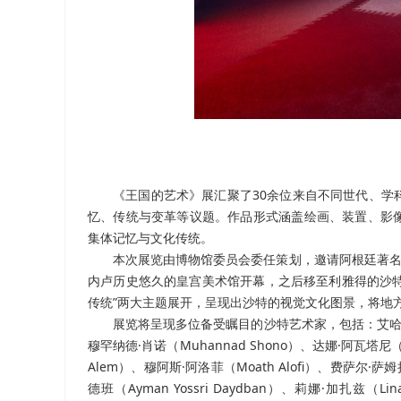
《王国的艺术》展汇聚了30余位来自不同世代、学
忆、传统与变革等议题。作品形式涵盖绘画、装置、影
集体记忆与文化传统。
本次展览由博物馆委员会委任策划，邀请阿根廷著名艺
内卢历史悠久的皇宫美术馆开幕，之后移至利雅得的沙
传统
”
两大主题展开，呈现出沙特的视觉文化图景，将地
展览将呈现多位备受瞩目的沙特艺术家，包括：艾哈迈德·马
穆罕纳德·肖诺（Muhannad Shono）、达娜·阿瓦塔尼（Da
Alem）、穆阿斯·阿洛菲（Moath Alofi）、费萨尔·萨姆拉
德班（Ayman Yossri Daydban）、莉娜·加扎兹（L