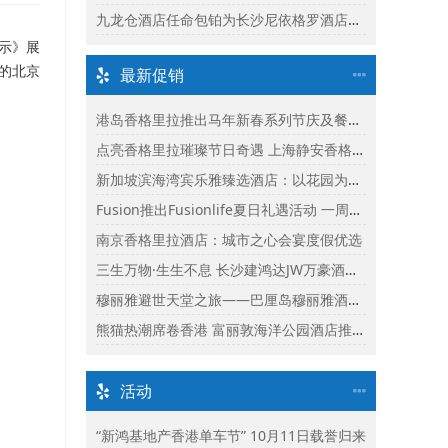
九龙仓酒店任命包铂为长沙尼依格罗酒店及长沙玛珂酒店区域总经理
示》展
次的北京
最新促销
港岛香格里拉推出马年新春系列节庆及餐饮体验
点亮香格里拉璀璨节日奇遇 上海静安香格里拉推出缤纷献礼
新加坡滨海湾宾乐雅臻选酒店：以花园为幕，共庆新加坡60周年国庆盛宴
Fusion推出Fusionlife夏日礼遇活动 一周年志庆呈献迎新独家假期奖赏
南京香格里拉酒店：城市之心会宴度假优选
三生万物·生生不息 长沙建鸿达JW万豪酒店×Ralph Lauren Polo Earth开启可持续生活旅行美学
穆丽雅避世天堂之旅——巴厘岛穆丽雅酒店独家延住礼遇
熊猫热潮席卷香港 富丽敦海洋公园酒店推出“亲亲大熊猫住宿体验”
活动
“新鸿基地产香港单车节” 10月11日载誉归来