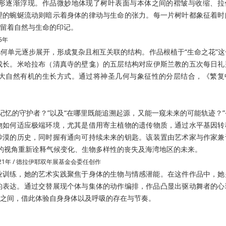
形逐渐浮现。
作品微妙地体现了树叶表面与本体之间的褶皱与收缩、拉
理的蜿蜒流动则暗示着身体的律动与生命的张力。
每一片树叶都象征着时
留着自然与生命的印记。
5年
何单元逐步展开，形成复杂且相互关联的结构。作品根植于“生命之花”这
成长。米哈拉布（清真寺的壁龛）的五层结构对应伊斯兰教的五次每日礼
大自然有机的生长方式。通过将神圣几何与象征性的分层结合，《繁复
记忆的守护者？”以及“在哪里既能追溯起源，又能一窥未来的可能轨迹？
物如何适应极端环境，尤其是借用寄主植物的遗传物质，通过水平基因转
沙漠的历史，同时握有通向可持续未来的钥匙。
该装置由艺术家与作家兼
的视角重新诠释气候变化、生物多样性的丧失及海湾地区的未来。
21年 / 德拉伊耶双年展基金会委任创作
业训练，她的艺术实践聚焦于身体的生物与情感潜能。在这件作品中，她
的表达。通过交替展现个体与集体的动作编排，作品凸显出驱动舞者的心
之间，借此体验自身身体以及呼吸的存在与节奏。