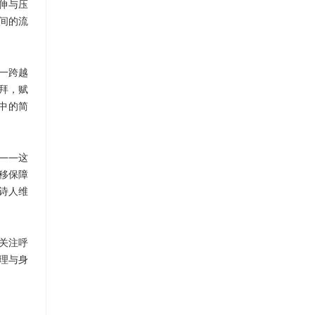
伸与压
间的流
一跨越
拜，赋
中的简
”——这
移保障
诗人维
关注呼
理与身