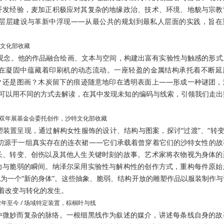
开发经验，麦加正积极应对其复杂的地缘政治、技术、环境、地貌与宗教
层层建设与革新中浮现
——
从最公共的规划到最私人层面的实践，旨在
沙特文化部收藏
观念。他的作品融合绘画、文本与空间，构建出富有实验性与触感的形式
在凝固中蕴藏着印刷机的动态流动。一座轻盈的金属结构承托着不断延
？还是图画？
木炭留下的痕迹随意地印在透明表面上
——
形成一种谜团，
可以用不同的方式去解读，在其中发现未知的编码与线索，引领我们走出
拉伊耶双年展基金会委托创作，沙特文化部收藏
装置呈现，通过解构女性服饰的设计、结构与图案，探讨“过渡”、“转变”
初源于一组真实存在的连衣裙——它们承载着曾穿着它们的沙特女性的故
长、转变、创伤以及其他人生关键时刻的故事。艺术家将衣物视为身体的
力与脆弱的瞬间。
纳泽尔
采用实验性与解构性的创作方式，重构每件原始
化为一个
“
新的身体
”
。这些抽象、脆弱、结构开放的雕塑作品以服装制作与
着改变与转化的发生。
2年至今 / 场域特定装置，棕榈叶与线
中微妙而复杂的脉络。一根细黑线作为叙述的媒介，讲述每条线自身的故