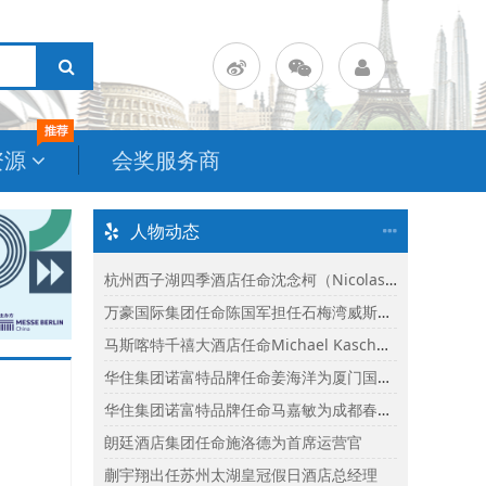
资源
会奖服务商
人物动态
杭州西子湖四季酒店任命沈念柯（Nicolas Senes）为酒店总经理
万豪国际集团任命陈国军担任石梅湾威斯汀度假酒店总经理
马斯喀特千禧大酒店任命Michael Kasch为酒店总经理
华住集团诺富特品牌任命姜海洋为厦门国际会议中心诺富特酒店总经理
华住集团诺富特品牌任命马嘉敏为成都春熙路诺富特酒店总经理
朗廷酒店集团任命施洛德为首席运营官
蒯宇翔出任苏州太湖皇冠假日酒店总经理