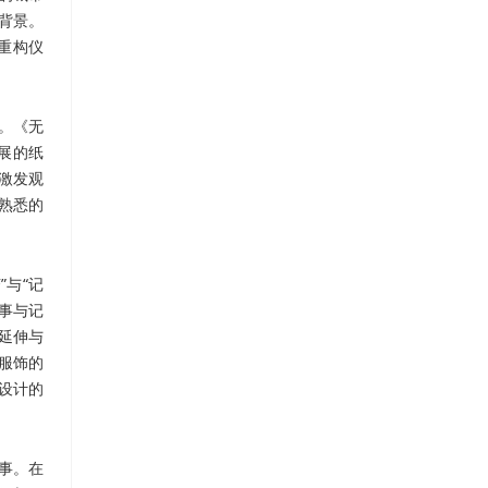
背景。
重构仪
。《无
展的纸
激发观
熟悉的
与“记
事与记
延伸与
服饰的
设计的
事。在