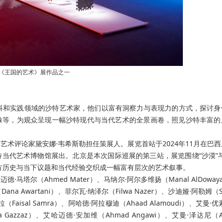
《王国的艺术》展作品之一
科和实践领域的沙特艺术家，他们以富有洞察力与表现力的方式，探讨身
像等，为观众呈现一幅沙特现代与当代艺术的全景画卷，照见沙特丰富的
术评论家黛安娜·韦希斯勒担任策展人。展览首站于2024年11月在巴
特当代艺术博物馆展出。北京是本次国际巡展的第三站，
展览围绕
“
沙漠
”
方历史与当下议题和当代经验交织成一幅富有层次的艺术叙事。
塔尔（Ahmed Mater）、马纳尔·阿尔多维扬（Manal AlDoway
na Awartani）、菲尔瓦·纳泽尔（Filwa Nazer）、沙迪娅·阿勒姆（Sh
（Faisal Samra）、阿哈德·阿拉穆迪（Ahaad Alamoudi）、艾曼·优
ina Gazzaz）、艾哈迈德·安加维（Ahmad Angawi）、艾曼·泽达尼（A