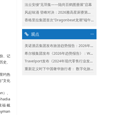
法云安缦“见羽集——陆尚百鹤图册展”启幕
风起味涌 登峰对决：2026雅高星厨赛第二阶段启动
香格里拉集团首次“Dragonbeat龙潮”端午庆典精彩落幕
观点
美诺酒店集团发布旅游趋势报告：2026年市场保持乐观并揭示旅行者渴望联结
希尔顿集团发布《2026年趋势报告》：Whycation成为旅行新趋势
份、记
Travelport发布《2024年现代零售行业发展状况报告》
历史、
重新定义时下中国奢华旅行者： 数字化旅行与体验式奢华将成为影响2024年旅行选择的关键词
西里约热
与
“
文化
an）、
adia
素福·戴
yman