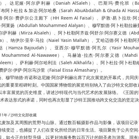
lem）、达尼娅·阿尔萨利赫（Daniah AlSaleh）、巴斯玛·费伦班（Ba
阿卜杜拉 & 加达·阿尔哈桑（Sarah AbuAbdallah & Ghada Al Has
姆·阿尔·费萨尔公主殿下（HH Reem Al Faisal）、萨敦·易卜拉欣·
默德·阿莱扬（Abdullah Mouhammed Alalyan）、穆罕默德·阿卜杜勒拉
·阿尔萨利赫（Mirza Alsaleh）、阿卜杜勒阿齐兹·阿舒尔·阿尔赛义德（Abdul
ussa）、纳伊尔·亚辛·马拉（Naiel Yasin Mallah）、艾哈迈德·阿卜杜勒
朱达（Hamza Bajoudah）、亚西尔·穆罕默德·阿扎尔（Yasir Mouha
ouhammed Al-Nawawee）、马赫迪·拉杰·阿尔赛义德（Mahdi R
Saleem）、萨利赫·阿尔哈利法（Saleh Alkhalifa）、阿卜杜拉·阿卜杜勒
、费萨尔·伊萨·阿尔马沙里（Faisal Eissa Almashary）。
扬、穆罕纳德·肖诺和达尼娅·阿尔萨利赫出席了此次展览的开幕式，共同庆
流的重要里程碑时刻。
中国国家博物馆的展览特别纳入了由沙特文化部收
以丰富展览的历史维度，讲述沙特现代与当代艺术的发展脉络。
《王国的
术表达形式的承诺，同时也再次彰显了沙特王国推动跨文化交流的坚定决
1年 / 沙特文化部收藏
代麦加及其周围的荒野与山脉。通过数百幅摄影作品与影像，该项目记录
持续变迁，也捕捉了人们在变化所经历的日常生活。
项目聚焦于公共空间
园，如今正在转型升级，以更好地服务数以百万计的朝圣者与游客。现有