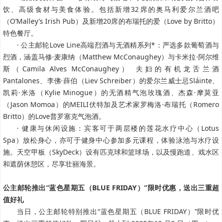
饮、高级食材与美食体验。包括新增32席的奥马利爱尔兰酒吧
（O’Malley’s Irish Pub）及新增20席的布瑞托的爱（Love by Britto）
特色餐厅。
· 公主邮轮Love Line高端烈酒与无酒精系列*：严选多款葡萄酒与
烈酒，涵盖马修·麦康纳（Matthew McConaughey）与卡米拉·阿尔维
斯（Camila Alves McConaughey） 夫妇的有机龙舌兰酒
Pantalones、李佛·薛伯（Liev Schreiber）的爱尔兰威士忌Sláinte、
凯莉·米洛（Kylie Minogue）的无酒精气泡玫瑰酒、杰森·摩莫亚
（Jason Momoa）的MEILI伏特加及艺术家罗梅洛·布瑞托（Romero
Britto）的Love普罗塞克气泡酒。
· 健康与休闲设施：宾客可于两层楼的莲花水疗中心（Lotus
Spa）放松身心，亦可于健身中心参加多元课程，体验泳池与水疗设
施。天空甲板（SkyDeck）设有匹克球和篮球场，以及慢跑道、戏水区
和遮荫休憩区，尽享壮丽海景。
公主邮轮推出“蓝色星期五（BLUE FRIDAY）”限时优惠，送出三重超
值好礼
当日，公主邮轮特别推出“蓝色星期五（BLUE FRIDAY）”限时优