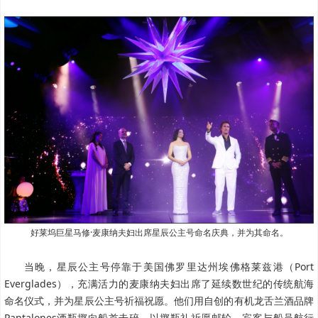
好莱坞巨星马修·麦康纳夫妇出席星辰公主号命名庆典，并为其命名。
当晚，星辰公主号停靠于美国佛罗里达州埃佛格莱兹港（Port
Everglades），充满活力的麦康纳夫妇出席了延续数世纪的传统航海
命名仪式，并为星辰公主号祈福祝愿。他们用自创的有机龙舌兰酒品牌
Pantalones酒瓶掷向船首击碎，以掷瓶礼祈愿邮轮、宾客与船员航行