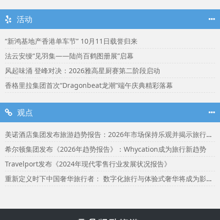
活动
“新鸿基地产香港单车节” 10月11日载誉归来
法云安缦“见羽集——陆尚百鹤图册展”启幕
风起味涌 登峰对决：2026雅高星厨赛第二阶段启动
香格里拉集团首次“Dragonbeat龙潮”端午庆典精彩落幕
观点
美诺酒店集团发布旅游趋势报告：2026年市场保持乐观并揭示旅行者渴望联结
希尔顿集团发布《2026年趋势报告》：Whycation成为旅行新趋势
Travelport发布《2024年现代零售行业发展状况报告》
重新定义时下中国奢华旅行者： 数字化旅行与体验式奢华将成为影响2024年旅行选择的关键词