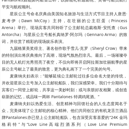
平安与航程顺利。
星辰公主号命名庆典由美国知名旅游与生活方式节目主持人唐恩·
麦考伊（Dawn McCoy）主持，在壮丽的公主巨蛋（Princess
Arena）举行。现场宾客共同聆听了公主邮轮总裁格斯·安托查（Gus
Antorcha）与星辰公主号船长真纳罗·阿尔玛（Gennaro Arma）的致
词，并欣赏了精彩的现场娱乐表演。
九届格莱美奖得主、著名创作歌手雪儿·克罗（Sheryl Crow）带来
的特别演出将庆典推向了高潮，现场气氛热烈非凡。最后，一场璀璨夺
目的无人机灯光秀照亮了夜空，不仅向即将开启阿拉斯加壮丽航季的星
辰公主号献上了最美的致意，更为典礼画下了一个完美的句号。
麦康纳夫妇表示：“能够延续公主邮轮过往多位命名大使的传统，
并欢迎星辰公主号加入公主邮轮船队，我们深感荣幸。我们十分期待与
宾客们一同登上邮轮，共享这一美妙时刻：或与亲朋好友相聚，或创造
崭新的记忆，或品味一两杯 Pantalones 特调鸡尾酒。”
麦康纳夫妇以热爱生活、创意精神与回馈社会的人生态度闻名于
众，完美体现了公主邮轮的核心精神。他们共同创立的有机龙舌兰酒品
牌Pantalones亦已登上公主邮轮船队，包含深受宾客喜爱的“24K 金玛
格莉特”与“Love Line高端烈酒系列（Love Line Premium