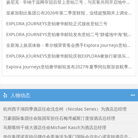
扬尼克 · 辛纳于温网夺冠后登上意铂三号，与宾客共同开启地中海序章之旅
皇家加勒比集团公布2026年第二季度财报，业绩超预期并上调全年业绩指引
EXPLORA JOURNEYS意铂奢华邮轮正式接收意铂三号
EXPLORA JOURNEYS意铂奢华邮轮发布意铂二号“静谧地中海”航季臻选美馔、海洋养修与文化体验
全新海上旅居体验：希尔顿荣誉客会携手Explora Journeys意铂奢华邮轮重磅推出全新臻奢海洋之旅奖励计划
EXPLORA JOURNEYS意铂奢华邮轮庆祝EXPLORA奢旅行家俱乐部成立一周年
Explora Journeys意铂奢华邮轮发布2027年夏季阿拉斯加首航季精选目的地体验
人物动态
杭州西子湖四季酒店任命沈念柯（Nicolas Senes）为酒店总经理
万豪国际集团任命陈国军担任石梅湾威斯汀度假酒店总经理
马斯喀特千禧大酒店任命Michael Kasch为酒店总经理
华住集团诺富特品牌任命姜海洋为厦门国际会议中心诺富特酒店总经理