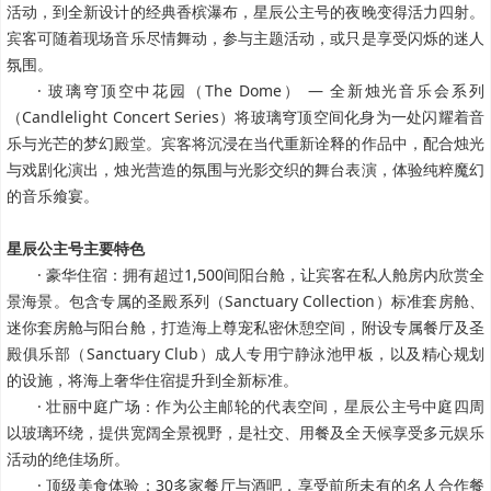
活动，到全新设计的经典香槟瀑布，星辰公主号的夜晚变得活力四射。
宾客可随着现场音乐尽情舞动，参与主题活动，或只是享受闪烁的迷人
氛围。
· 玻璃穹顶空中花园（The Dome） — 全新烛光音乐会系列
（Candlelight Concert Series）将玻璃穹顶空间化身为一处闪耀着音
乐与光芒的梦幻殿堂。宾客将沉浸在当代重新诠释的作品中，配合烛光
与戏剧化演出，烛光营造的氛围与光影交织的舞台表演，体验纯粹魔幻
的音乐飨宴。
星辰公主号主要特色
· 豪华住宿：拥有超过1,500间阳台舱，让宾客在私人舱房内欣赏全
景海景。包含专属的圣殿系列（Sanctuary Collection）标准套房舱、
迷你套房舱与阳台舱，打造海上尊宠私密休憩空间，附设专属餐厅及圣
殿俱乐部（Sanctuary Club）成人专用宁静泳池甲板，以及精心规划
的设施，将海上奢华住宿提升到全新标准。
· 壮丽中庭广场：作为公主邮轮的代表空间，星辰公主号中庭四周
以玻璃环绕，提供宽阔全景视野，是社交、用餐及全天候享受多元娱乐
活动的绝佳场所。
· 顶级美食体验：30多家餐厅与酒吧，享受前所未有的名人合作餐