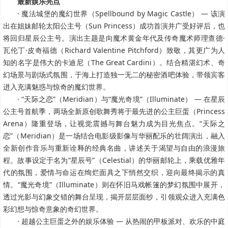
最新娱乐亮点
· 魔法城堡的魔幻世界（Spellbound by Magic Castle） — 该演
出在姐妹邮轮太阳公主号（Sun Princess）成功首演并广受好评后，也
将回归星辰公主号。演出主题是向魔术黄金年代及传奇魔术师理查德·
瓦伦丁·皮奇福德（Richard Valentine Pitchford）致敬，其更广为人
知的名字是伟大的卡迪尼（The Great Cardini）。结合精湛幻术、奇
幻场景与剧场式氛围，于海上打造独一无二的秘密酒吧体验，带领宾客
进入充满魅惑与惊奇的魔幻世界。
· “天际之恋”（Meridian）与“魔光奇境”（Illuminate） — 在星辰
公主号首航季，两场全新原创歌舞秀将于最先进的公主巨蛋（Princess
Arena）隆重登场，让视觉震撼与舞台魅力成为目光焦点。“天际之
恋”（Meridian）是一场结合电影级影像与华丽配乐的壮阔演出，融入
全新创作音乐与重新诠释的经典名曲，讲述关于渴望与自由的浪漫旅
程。故事设定于名为“星辰号”（Celestial）的华丽邮轮上，乘载优雅年
代的氛围，爱情与命运在绚烂面具之下悄然交织，迎向最终揭示的真
情。“魔光奇境”（Illuminate）则在怀旧马戏帐篷的梦幻氛围中展开，
透过光影与幻象交错的舞台呈现，揭开层层面纱，引领观众进入充满色
彩幻想与惊奇意象的奇幻世界。
· 超越公主巨蛋之外的娱乐体验 — 从热闹的甲板派对、欢乐的中庭