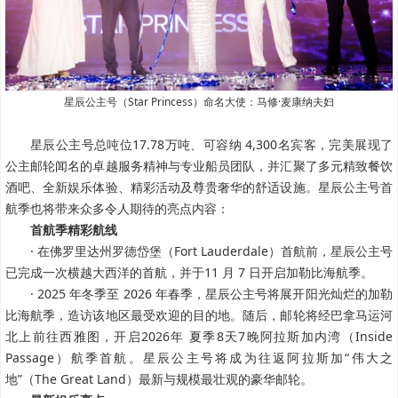
星辰公主号（Star Princess）命名大使：马修·麦康纳夫妇
星辰公主号总吨位17.78万吨、可容纳 4,300名宾客，完美展现了
公主邮轮闻名的卓越服务精神与专业船员团队，并汇聚了多元精致餐饮
酒吧、全新娱乐体验、精彩活动及尊贵奢华的舒适设施。星辰公主号首
航季也将带来众多令人期待的亮点内容：
首航季精彩航线
· 在佛罗里达州罗德岱堡（Fort Lauderdale）首航前，星辰公主号
已完成一次横越大西洋的首航，并于11 月 7 日开启加勒比海航季。
· 2025 年冬季至 2026 年春季，星辰公主号将展开阳光灿烂的加勒
比海航季，造访该地区最受欢迎的目的地。随后，邮轮将经巴拿马运河
北上前往西雅图，开启2026年 夏季8天7晚阿拉斯加内湾（Inside
Passage）航季首航。星辰公主号将成为往返阿拉斯加“伟大之
地”（The Great Land）最新与规模最壮观的豪华邮轮。