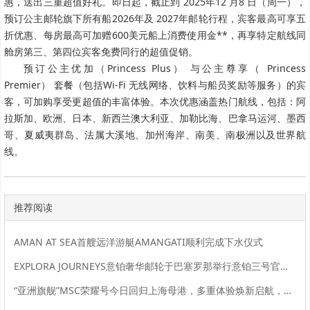
惠，送出三重超值好礼。即日起，截止到 2025年12 月8 日（周一），
预订公主邮轮旗下所有船2026年及 2027年邮轮行程，宾客最高可享五
折优惠、每房最高可加赠600美元船上消费使用金**，再享特定航线同
舱房第三、第四位宾客免费同行的超值促销。
预订公主优加（Princess Plus） 与公主尊享（ Princess
Premier） 套餐（包括Wi-Fi 无线网络、饮料与船员奖励等服务）的宾
客，可加购享受更超值的丰富体验。本次优惠涵盖热门航线，包括：阿
拉斯加、欧洲、日本、新西兰澳大利亚、加勒比海、巴拿马运河、墨西
哥、夏威夷群岛、法属大溪地、加州海岸、南美、南极洲以及世界航
线。
推荐阅读
AMAN AT SEA首艘远洋游艇AMANGATI顺利完成下水仪式
EXPLORA JOURNEYS意铂奢华邮轮于巴塞罗那举行意铂三号官方命名仪式
“亚洲旗舰”MSC荣耀号今日回归上海母港，多重体验焕新启航，金秋航次持续热销中