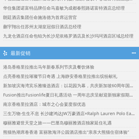
华住集团诺富特品牌任命马嘉敏为成都春熙路诺富特酒店总经理
朗廷酒店集团任命施洛德为首席运营官
蒯宇翔出任苏州太湖皇冠假日酒店总经理
九龙仓酒店任命包铂为长沙尼依格罗酒店及长沙玛珂酒店区域总经理
最新促销
港岛香格里拉推出马年新春系列节庆及餐饮体验
点亮香格里拉璀璨节日奇遇 上海静安香格里拉推出缤纷献礼
新加坡滨海湾宾乐雅臻选酒店：以花园为幕，共庆新加坡60周年国庆盛宴
Fusion推出Fusionlife夏日礼遇活动 一周年志庆呈献迎新独家假期奖赏
南京香格里拉酒店：城市之心会宴度假优选
三生万物·生生不息 长沙建鸿达JW万豪酒店×Ralph Lauren Polo Earth开启可持续生活旅行美学
穆丽雅避世天堂之旅——巴厘岛穆丽雅酒店独家延住礼遇
熊猫热潮席卷香港 富丽敦海洋公园酒店推出“亲亲大熊猫住宿体验”