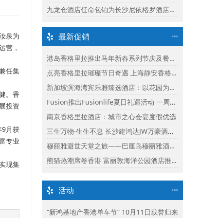
九龙仓酒店任命包铂为长沙尼依格罗酒店及长沙玛珂酒店区域总经理
汝泉为
最新促销
运营，
港岛香格里拉推出马年新春系列节庆及餐饮体验
月兼任集
点亮香格里拉璀璨节日奇遇 上海静安香格里拉推出缤纷献礼
新加坡滨海湾宾乐雅臻选酒店：以花园为幕，共庆新加坡60周年国庆盛宴
健。香
Fusion推出Fusionlife夏日礼遇活动 一周年志庆呈献迎新独家假期奖赏
展投资
南京香格里拉酒店：城市之心会宴度假优选
年9月获
三生万物·生生不息 长沙建鸿达JW万豪酒店×Ralph Lauren Polo Earth开启可持续生活旅行美学
富专业
穆丽雅避世天堂之旅——巴厘岛穆丽雅酒店独家延住礼遇
熊猫热潮席卷香港 富丽敦海洋公园酒店推出“亲亲大熊猫住宿体验”
实现集
活动
“新鸿基地产香港单车节” 10月11日载誉归来