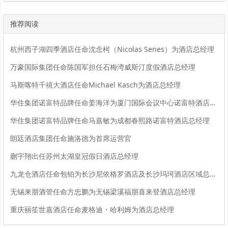
推荐阅读
杭州西子湖四季酒店任命沈念柯（Nicolas Senes）为酒店总经理
万豪国际集团任命陈国军担任石梅湾威斯汀度假酒店总经理
马斯喀特千禧大酒店任命Michael Kasch为酒店总经理
华住集团诺富特品牌任命姜海洋为厦门国际会议中心诺富特酒店总经理
华住集团诺富特品牌任命马嘉敏为成都春熙路诺富特酒店总经理
朗廷酒店集团任命施洛德为首席运营官
蒯宇翔出任苏州太湖皇冠假日酒店总经理
九龙仓酒店任命包铂为长沙尼依格罗酒店及长沙玛珂酒店区域总经理
无锡来朋酒管任命方忠鹏为无锡梁溪福朋喜来登酒店总经理
重庆丽笙世嘉酒店任命麦格迪・哈利姆为酒店总经理