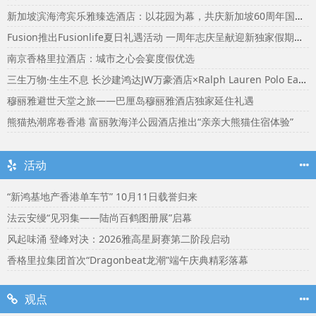
新加坡滨海湾宾乐雅臻选酒店：以花园为幕，共庆新加坡60周年国庆盛宴
Fusion推出Fusionlife夏日礼遇活动 一周年志庆呈献迎新独家假期奖赏
南京香格里拉酒店：城市之心会宴度假优选
三生万物·生生不息 长沙建鸿达JW万豪酒店×Ralph Lauren Polo Earth开启可持续生活旅行美学
穆丽雅避世天堂之旅——巴厘岛穆丽雅酒店独家延住礼遇
熊猫热潮席卷香港 富丽敦海洋公园酒店推出“亲亲大熊猫住宿体验”
活动
“新鸿基地产香港单车节” 10月11日载誉归来
法云安缦“见羽集——陆尚百鹤图册展”启幕
风起味涌 登峰对决：2026雅高星厨赛第二阶段启动
香格里拉集团首次“Dragonbeat龙潮”端午庆典精彩落幕
观点