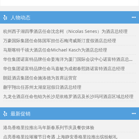
人物动态
杭州西子湖四季酒店任命沈念柯（Nicolas Senes）为酒店总经理
万豪国际集团任命陈国军担任石梅湾威斯汀度假酒店总经理
马斯喀特千禧大酒店任命Michael Kasch为酒店总经理
华住集团诺富特品牌任命姜海洋为厦门国际会议中心诺富特酒店总经理
华住集团诺富特品牌任命马嘉敏为成都春熙路诺富特酒店总经理
朗廷酒店集团任命施洛德为首席运营官
蒯宇翔出任苏州太湖皇冠假日酒店总经理
九龙仓酒店任命包铂为长沙尼依格罗酒店及长沙玛珂酒店区域总经理
最新促销
港岛香格里拉推出马年新春系列节庆及餐饮体验
点亮香格里拉璀璨节日奇遇 上海静安香格里拉推出缤纷献礼