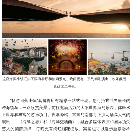
这座海滨小镇汇集了滨海餐厅和热闹景点，晚间更有一系列精彩演出，欢乐氛围一
直延续至深夜。
“畅游日落小镇”套餐将所有精彩一站式呈现。您可搭乘世界最长的
跨海缆车，一路欣赏美景，前往充满活力的太阳世界海岛乐园，体验水
上世界和丰富的游乐项目。夜幕降临，富国岛南部将上演两场高人气的
演出——《海洋之吻》和《海洋交响曲》，融合多媒体表演和国际顶尖
艺人的倾情演绎，每晚更有绚烂烟花绽放。宾客也可以漫步至接吻桥