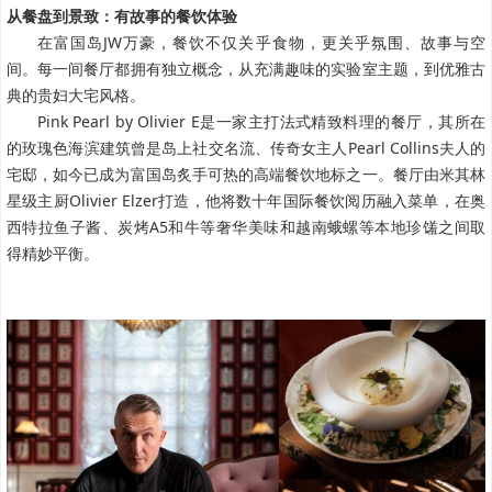
从餐盘到景致：有故事的餐饮体验
在富国岛JW万豪，餐饮不仅关乎食物，更关乎氛围、故事与空
间。每一间餐厅都拥有独立概念，从充满趣味的实验室主题，到优雅古
典的贵妇大宅风格。
Pink Pearl by Olivier E是一家主打法式精致料理的餐厅，其所在
的玫瑰色海滨建筑曾是岛上社交名流、传奇女主人Pearl Collins夫人的
宅邸，如今已成为富国岛炙手可热的高端餐饮地标之一。餐厅由米其林
星级主厨Olivier Elzer打造，他将数十年国际餐饮阅历融入菜单，在奥
西特拉鱼子酱、炭烤A5和牛等奢华美味和越南蛾螺等本地珍馐之间取
得精妙平衡。