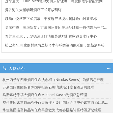
这个夏天，Club Med地中海俱乐部让每一种度假需求都能找到回音
曼谷海关大楼朗廷酒店正式开放预订
峨眉山悦榕庄正式启幕，于双遗产圣境构筑隐逸山居新坐标
灵感碰撞，奢华新篇：万豪国际集团奢华品牌携手自信娱乐开启大中华区品牌合作
奇普里亚尼，贝梦德酒店倾情揭幕威尼斯首家迪奥水疗中心
松巴岛NIHI度假村倾情呈献马术与球类运动俱乐部，焕新演绎松巴岛马术传承
人物动态
杭州西子湖四季酒店任命沈念柯（Nicolas Senes）为酒店总经理
万豪国际集团任命陈国军担任石梅湾威斯汀度假酒店总经理
马斯喀特千禧大酒店任命Michael Kasch为酒店总经理
华住集团诺富特品牌任命姜海洋为厦门国际会议中心诺富特酒店总经理
华住集团诺富特品牌任命马嘉敏为成都春熙路诺富特酒店总经理