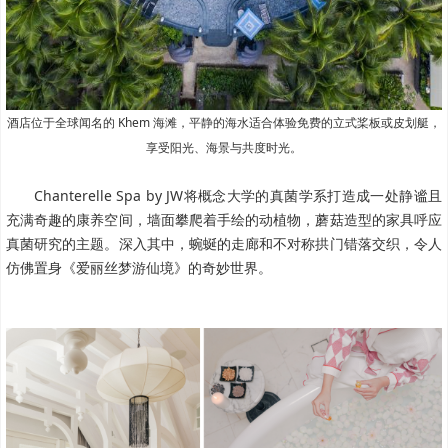
酒店位于全球闻名的 Khem 海滩，平静的海水适合体验免费的立式桨板或皮划艇，
享受阳光、海景与共度时光。
Chanterelle Spa by JW将概念大学的真菌学系打造成一处静谧且
充满奇趣的康养空间，墙面攀爬着手绘的动植物，蘑菇造型的家具呼应
真菌研究的主题。深入其中，蜿蜒的走廊和不对称拱门错落交织，令人
仿佛置身《爱丽丝梦游仙境》的奇妙世界。