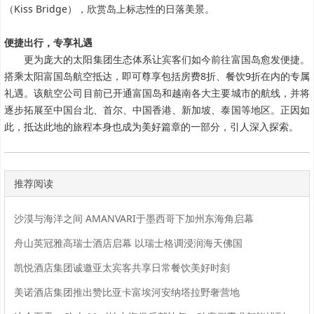
（Kiss Bridge），欣赏岛上标志性的日落美景。
便捷出行，专享礼遇
更为庞大的太阳集团生态体系让宾客们如今前往富国岛愈发便捷。
搭乘太阳富国岛航空抵达，即可尊享包括房费8折、餐饮9折在内的专属
礼遇。该航空公司目前已开通富国岛和越南各大主要城市的航线，并将
逐步拓展至中国台北、首尔、中国香港、新加坡、泰国等地区。正因如
此，抵达此地的旅程本身也成为美好篇章的一部分，引人深入探索。
推荐阅读
沙漠与海洋之间 AMANVARI于墨西哥下加州东海角启幕
舟山英冠雅高瑞士酒店启幕 以瑞士格调浸润海天佛国
凯悦酒店集团诚邀亚太宾客共享日常餐饮美好时刻
美诺酒店集团推出赞比亚卡富埃河安纳塔拉野奢营地