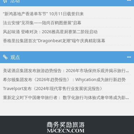
活动
“新鸿基地产香港单车节” 10月11日载誉归来
法云安缦“见羽集——陆尚百鹤图册展”启幕
风起味涌 登峰对决：2026雅高星厨赛第二阶段启动
香格里拉集团首次“Dragonbeat龙潮”端午庆典精彩落幕
观点
美诺酒店集团发布旅游趋势报告：2026年市场保持乐观并揭示旅行者渴望联结
希尔顿集团发布《2026年趋势报告》：Whycation成为旅行新趋势
Travelport发布《2024年现代零售行业发展状况报告》
重新定义时下中国奢华旅行者： 数字化旅行与体验式奢华将成为影响2024年旅行选择的关键词