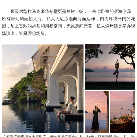
顶级房型拉马克豪华别墅更是独树一帜：一栋七卧室的滨海宅邸，
所有房间均面朝大海。私人无边泳池向海面延伸，四周环绕开阔的花
园，加上宽敞的起居和用餐空间，无论晨间康养、私人烧烤还是举办现
场演出，皆是理想场所。
这座海滨豪宅拥有七间卧室，无论是晨间瑜伽、私人烧烤，还是现场演出、私人厨