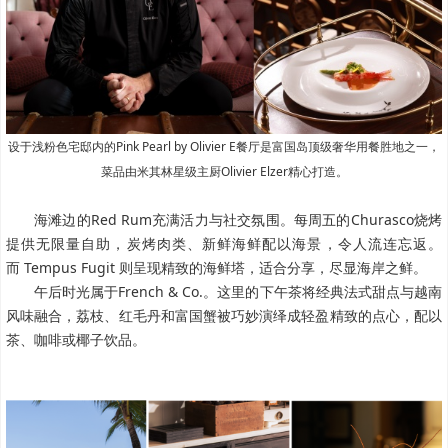
设于浅粉色宅邸内的Pink Pearl by Olivier E餐厅是富国岛顶级奢华用餐胜地之一，
菜品由米其林星级主厨Olivier Elzer精心打造。
海滩边的Red Rum充满活力与社交氛围。每周五的Churasco烧烤
提供无限量自助，炭烤肉类、新鲜海鲜配以海景，令人流连忘返。
而 Tempus Fugit 则呈现精致的海鲜塔，适合分享，尽显海岸之鲜。
午后时光属于French & Co.。这里的下午茶将经典法式甜点与越南
风味融合，荔枝、红毛丹和富国蟹被巧妙演绎成轻盈精致的点心，配以
茶、咖啡或椰子饮品。