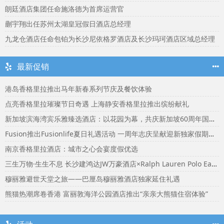
朗廷酒店集团任命施洛德为首席运营官
蒯宇翔出任苏州太湖皇冠假日酒店总经理
九龙仓酒店任命包铂为长沙尼依格罗酒店及长沙玛珂酒店区域总经理
最新促销
港岛香格里拉推出马年新春系列节庆及餐饮体验
点亮香格里拉璀璨节日奇遇 上海静安香格里拉推出缤纷献礼
新加坡滨海湾宾乐雅臻选酒店：以花园为幕，共庆新加坡60周年国庆盛宴
Fusion推出Fusionlife夏日礼遇活动 一周年志庆呈献迎新独家假期奖赏
南京香格里拉酒店：城市之心会宴度假优选
三生万物·生生不息 长沙建鸿达JW万豪酒店×Ralph Lauren Polo Earth开启可持续生活旅行美学
穆丽雅避世天堂之旅——巴厘岛穆丽雅酒店独家延住礼遇
熊猫热潮席卷香港 富丽敦海洋公园酒店推出“亲亲大熊猫住宿体验”