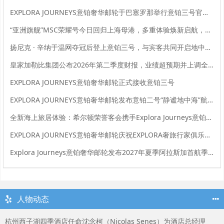
EXPLORA JOURNEYS意铂奢华邮轮于巴塞罗那举行意铂三号官方命名仪式
“亚洲旗舰”MSC荣耀号今日回归上海母港，多重体验焕新启航，金秋航次持续热销中
扬尼克 · 辛纳于温网夺冠后登上意铂三号，与宾客共同开启地中海序章之旅
皇家加勒比集团公布2026年第二季度财报，业绩超预期并上调全年业绩指引
EXPLORA JOURNEYS意铂奢华邮轮正式接收意铂三号
EXPLORA JOURNEYS意铂奢华邮轮发布意铂二号“静谧地中海”航季臻选美馔、海洋养修与文化体验
全新海上旅居体验：希尔顿荣誉客会携手Explora Journeys意铂奢华邮轮重磅推出全新臻奢海洋之旅奖励计划
EXPLORA JOURNEYS意铂奢华邮轮庆祝EXPLORA奢旅行家俱乐部成立一周年
Explora Journeys意铂奢华邮轮发布2027年夏季阿拉斯加首航季精选目的地体验
人物动态
杭州西子湖四季酒店任命沈念柯（Nicolas Senes）为酒店总经理