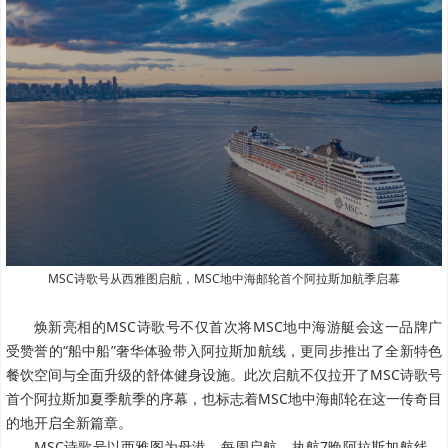
MSC诗歌号从西雅图启航，MSC地中海邮轮首个阿拉斯加航季启幕
焕新亮相的MSC诗歌号不仅首次将MSC地中海游艇会这一品牌广
受赞誉的“船中船”奢华体验带入阿拉斯加航线，更同步推出了全新特色
餐饮空间与全面升级的舒体健身设施。此次启航不仅拉开了MSC诗歌号
首个阿拉斯加夏季航季的序幕，也标志着MSC地中海邮轮在这一传奇目
的地开启全新篇章。
MSC诗歌号以西雅图为母港，每周启航，执航7晚阿拉斯加航线，