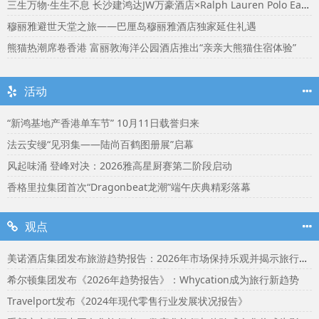
三生万物·生生不息 长沙建鸿达JW万豪酒店×Ralph Lauren Polo Earth开启可持续生活旅行美学
穆丽雅避世天堂之旅——巴厘岛穆丽雅酒店独家延住礼遇
熊猫热潮席卷香港 富丽敦海洋公园酒店推出“亲亲大熊猫住宿体验”
活动
“新鸿基地产香港单车节” 10月11日载誉归来
法云安缦“见羽集——陆尚百鹤图册展”启幕
风起味涌 登峰对决：2026雅高星厨赛第二阶段启动
香格里拉集团首次“Dragonbeat龙潮”端午庆典精彩落幕
观点
美诺酒店集团发布旅游趋势报告：2026年市场保持乐观并揭示旅行者渴望联结
希尔顿集团发布《2026年趋势报告》：Whycation成为旅行新趋势
Travelport发布《2024年现代零售行业发展状况报告》