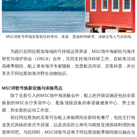
MSC诗歌号带领宾客前往科奇坎、朱诺、恩迪科特峡湾、冰峡点等人气目的地
为践行在阿拉斯加海域的可持续运营承诺，MSC地中海邮轮与海洋
研究与保护协会（ORCA）合作，共同支持海洋科研工作。在鲸鱼活动
高峰季期间，船上将有海洋专家随航，负责船员培训、宾客科普，并分
享关于阿拉斯加海洋野生动物知识。
MSC诗歌号焕新设施与体验亮点
除了全新引入的MSC地中海游艇会外，船上的升级设施还包括全面
焕新的MSC水疗美容中心、配备顶级设备的泰诺健健身中心、男士发
廊，和全新的运动工作室。
前往阿拉斯加的宾客可在船上体验两间全新特色餐厅，包括主打地
道美式风味的美式牛排屋，以及供应匠心寿司与精致亚洲风味料理的海
渡寿司吧。与此同时，MSC诗歌号还将于阿拉斯加航季期间推出融合当