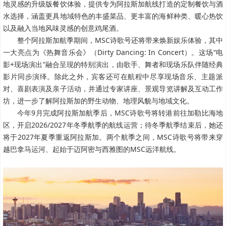
地灵感的升级版餐饮体验，提供专为阿拉斯加航线打造的定制餐饮与酒
水选择，涵盖更具地域特色的丰盛菜品、更丰富的海鲜种类、暖心热饮
以及融入当地风味灵感的创意鸡尾酒。
整个阿拉斯加航季期间，MSC诗歌号还将带来焕新娱乐体验，其中
一大亮点为《热舞音乐会》（Dirty Dancing: In Concert）。这场“电
影+现场演出”融合呈现的特别演出，由歌手、舞者和现场乐队伴随经典
影片同步演绎。除此之外，宾客还可在航程中尽享现场音乐、主题派
对、喜剧表演及亲子活动，并通过专家讲座、景观导览讲解及互动工作
坊，进一步了解阿拉斯加的野生动物、地理风貌与地域文化。
今年9月完成阿拉斯加航季后，MSC诗歌号将转港前往加勒比海地
区，开启2026/2027年冬季航季的航线运营；待冬季航季结束后，她还
将于2027年夏季重返阿拉斯加。两个航季之间，MSC诗歌号将带来穿
越巴拿马运河、起始于迈阿密与西雅图的MSC远洋航线。