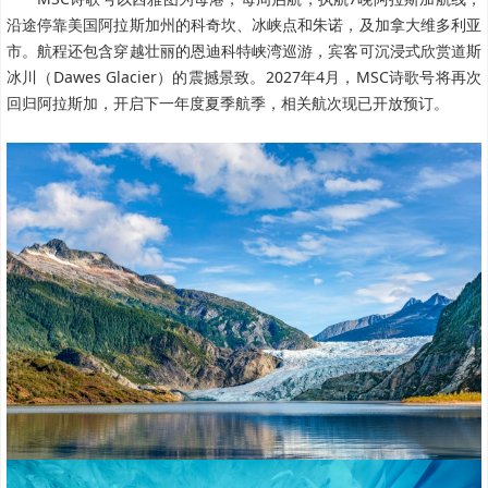
沿途停靠美国阿拉斯加州的科奇坎、冰峡点和朱诺，及加拿大维多利亚
市。航程还包含穿越壮丽的恩迪科特峡湾巡游，宾客可沉浸式欣赏道斯
冰川（Dawes Glacier）的震撼景致。2027年4月，MSC诗歌号将再次
回归阿拉斯加，开启下一年度夏季航季，相关航次现已开放预订。