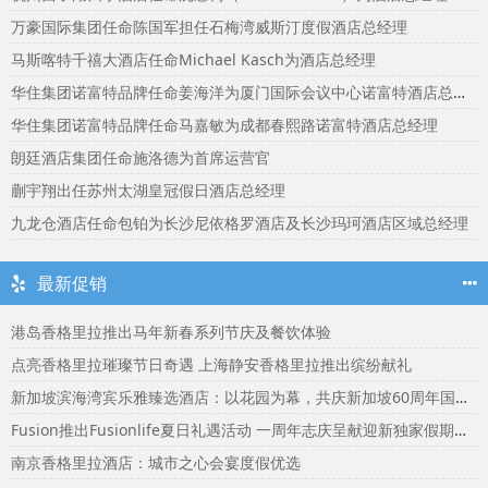
万豪国际集团任命陈国军担任石梅湾威斯汀度假酒店总经理
马斯喀特千禧大酒店任命Michael Kasch为酒店总经理
华住集团诺富特品牌任命姜海洋为厦门国际会议中心诺富特酒店总经理
华住集团诺富特品牌任命马嘉敏为成都春熙路诺富特酒店总经理
朗廷酒店集团任命施洛德为首席运营官
蒯宇翔出任苏州太湖皇冠假日酒店总经理
九龙仓酒店任命包铂为长沙尼依格罗酒店及长沙玛珂酒店区域总经理
最新促销
港岛香格里拉推出马年新春系列节庆及餐饮体验
点亮香格里拉璀璨节日奇遇 上海静安香格里拉推出缤纷献礼
新加坡滨海湾宾乐雅臻选酒店：以花园为幕，共庆新加坡60周年国庆盛宴
Fusion推出Fusionlife夏日礼遇活动 一周年志庆呈献迎新独家假期奖赏
南京香格里拉酒店：城市之心会宴度假优选