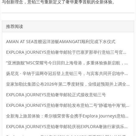
与创新理念，意铂三号重新定义了奢华夏季首航的全新体验。
推荐阅读
AMAN AT SEA首艘远洋游艇AMANGATI顺利完成下水仪式
EXPLORA JOURNEYS意铂奢华邮轮于巴塞罗那举行意铂三号官方命名仪式
“亚洲旗舰”MSC荣耀号今日回归上海母港，多重体验焕新启航，金秋航次持续热销中
扬尼克 · 辛纳于温网夺冠后登上意铂三号，与宾客共同开启地中海序章之旅
皇家加勒比集团公布2026年第二季度财报，业绩超预期并上调全年业绩指引
EXPLORA JOURNEYS意铂奢华邮轮正式接收意铂三号
EXPLORA JOURNEYS意铂奢华邮轮发布意铂二号“静谧地中海”航季臻选美馔、海洋养修与文化体验
全新海上旅居体验：希尔顿荣誉客会携手Explora Journeys意铂奢华邮轮重磅推出全新臻奢海洋之旅奖励计划
EXPLORA JOURNEYS意铂奢华邮轮庆祝EXPLORA奢旅行家俱乐部成立一周年