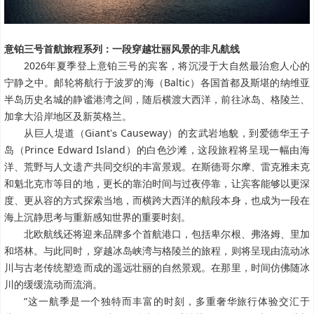
意铂三号首航旅程系列：一段穿越壮丽风景的非凡航线
2026年夏季登上意铂三号的宾客，将沉浸于大自然最治愈人心的
宁静之中。邮轮将航行于波罗的海（Baltic）各国首都及斯堪的纳维亚
半岛历史名城的静谧港湾之间，随后横渡大西洋，前往冰岛、格陵兰、
加拿大沿岸地区及新英格兰。
从巨人堤道（Giant
Causeway）的玄武岩地貌，到爱德华王子
’s
岛（Prince Edward Island）的白色沙滩，这段旅程将呈现一幅由海
洋、荒野与人文遗产共同交织的丰富景观。在斯德哥尔摩、雷克雅未克
和魁北克市等目的地，更长的靠泊时间与过夜停靠，让宾客能够以更深
度、更从容的方式探索当地，而横跨大西洋的航段本身，也成为一段在
海上沉静思考与重新感知世界的重要时刻。
北欧航线还将迎来品牌多个首航港口，包括卑尔根、弗洛姆、里加
和塔林。与此同时，穿越冰岛峡湾与格陵兰的旅程，则将呈现由流动冰
川与古老传统塑造而成的遥远壮丽的自然景观。在那里，时间仿佛随冰
川的缓缓流动而流淌。
“这一航季是一个独特而丰富的时刻，多重奢华旅行体验交汇于