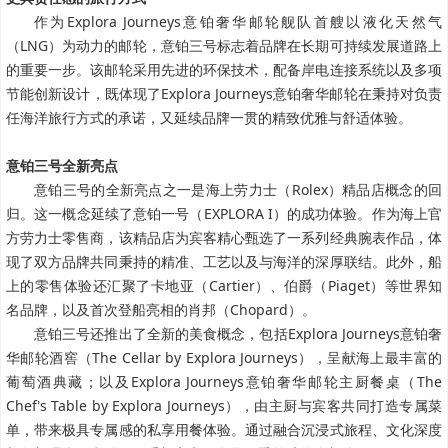
作为Explora Journeys意铂奢华邮轮舰队首艘以液化天然气
（LNG）为动力的邮轮，意铂三号标志着品牌在长期可持续发展道路上
的重要一步。该邮轮采用先进的环保技术，配备岸电连接系统以及多项
节能创新设计，既体现了Explora Journeys意铂奢华邮轮在秉持对负责
任海洋旅行方式的承诺，又延续品牌一贯的精致优雅与舒适体验。
意铂三号全新亮点
意铂三号的全新亮点之一是海上劳力士（Rolex）精品店概念的回
归。这一概念延续了意铂一号（EXPLORA I）的成功体验。作为海上官
方劳力士零售商，该精品店为宾客精心甄选了一系列经典腕表作品，体
现了双方品牌共同秉持的精准、工艺以及与海洋的深厚联结。此外，船
上的零售体验还汇聚了卡地亚（Cartier）、伯爵（Piaget）等世界知
名品牌，以及首次登船亮相的肖邦（Chopard）。
意铂三号还推出了全新的美食概念，包括Explora Journeys意铂奢
华邮轮酒窖（The Cellar by Explora Journeys），呈献海上最丰富的
葡萄酒典藏；以及Explora Journeys意铂奢华邮轮主厨餐桌（The
Chef
s Table by Explora Journeys），由主厨与宾客共同打造专属菜
’
单，带来极具专属感的私享用餐体验。
通过融合沉浸式旅程、文化深度