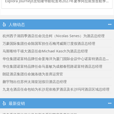
Explora Journeys意铂奢华邮轮发布2027年夏季阿拉斯加首航季精选目的地体验
人物动态
杭州西子湖四季酒店任命沈念柯（Nicolas Senes）为酒店总经理
万豪国际集团任命陈国军担任石梅湾威斯汀度假酒店总经理
马斯喀特千禧大酒店任命Michael Kasch为酒店总经理
华住集团诺富特品牌任命姜海洋为厦门国际会议中心诺富特酒店总经理
华住集团诺富特品牌任命马嘉敏为成都春熙路诺富特酒店总经理
朗廷酒店集团任命施洛德为首席运营官
蒯宇翔出任苏州太湖皇冠假日酒店总经理
九龙仓酒店任命包铂为长沙尼依格罗酒店及长沙玛珂酒店区域总经理
最新促销