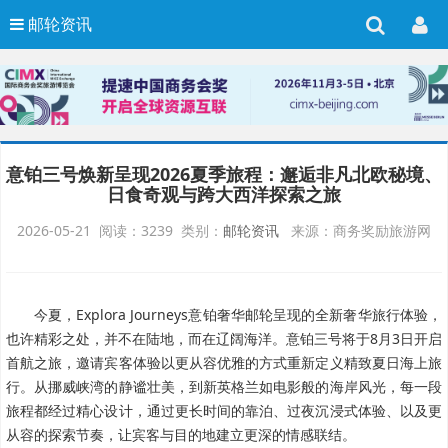
邮轮资讯
意铂三号焕新呈现2026夏季旅程：邂逅非凡北欧秘境、
日食奇观与跨大西洋探索之旅
2026-05-21 阅读：3239 类别：
邮轮资讯
来源：商务奖励旅游网
今夏，Explora Journeys意铂奢华邮轮呈现的全新奢华旅行体验，
也许精彩之处，并不在陆地，而在辽阔海洋。
意铂三号将于
8
月
3
日开启
首航之旅，邀请宾客体验以更从容优雅的方式重新定义精致夏日海上旅
行。从挪威峡湾的静谧壮美，到新英格兰如电影般的海岸风光，每一段
旅程都经过精心设计，通过更长时间的靠泊、过夜沉浸式体验、以及更
从容的探索节奏，让宾客与目的地建立更深的情感联结。