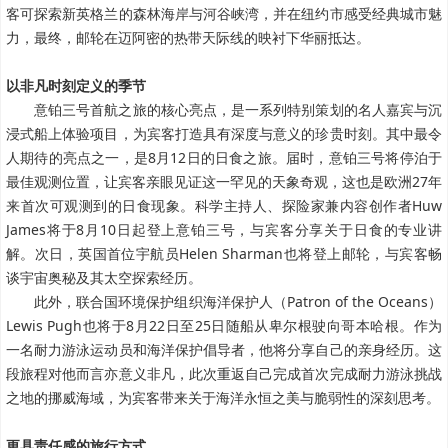
客可探索新英格兰的森林海岸与河谷峡湾，并在纽约市感受经典城市魅
力，最终，邮轮在迈阿密的热带天际线的映衬下华丽抵达。
以非凡时刻定义的季节
意铂三号首航之旅的核心亮点，是一系列特别策划的名人嘉宾与沉
浸式船上体验项目，为宾客打造具有深度与意义的珍贵时刻。
其中最令
人期待的亮点之一，是8月12日的日食之旅。届时，意铂三号将停泊于
最佳观测位置，让宾客亲眼见证这一罕见的天象奇观，这也是欧洲27年
来首次可观测到的日食现象。科学主持人、探险家兼内容创作者Huw
James将于8月10日起登上意铂三号，与宾客分享关于日食的专业讲
解。次日，英国首位宇航员Helen Sharman也将登上邮轮，与宾客畅
谈宇宙奥秘及其太空探索经历。
此外，联合国环境保护组织海洋保护人（Patron of the Oceans）
Lewis Pugh也将于8月22日至25日随船从卑尔根驶向哥本哈根。作为
一名耐力游泳运动员和海洋保护倡导者，他将分享自己的亲身经历。这
段旅程对他而言亦意义非凡，此次重返自己完成首次完成耐力游泳挑战
之地的挪威海域，为宾客带来关于海洋永恒之美与脆弱性的深刻思考。
更具责任感的旅行方式