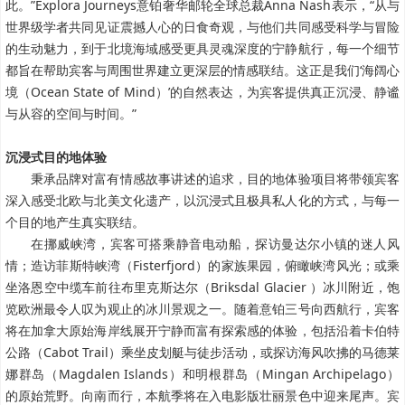
此。”Explora Journeys意铂奢华邮轮全球总裁Anna Nash表示，“从与
世界级学者共同见证震撼人心的日食奇观，与他们共同感受科学与冒险
的生动魅力，到于北境海域感受更具灵魂深度的宁静航行，每一个细节
都旨在帮助宾客与周围世界建立更深层的情感联结。这正是我们‘海阔心
境（Ocean State of Mind）’的自然表达，为宾客提供真正沉浸、静谧
与从容的空间与时间。”
沉浸式目的地体验
秉承品牌对富有情感故事讲述的追求，目的地体验项目将带领宾客
深入感受北欧与北美文化遗产，以沉浸式且极具私人化的方式，与每一
个目的地产生真实联结。
在挪威峡湾，宾客可搭乘静音电动船，探访曼达尔小镇的迷人风
情；造访菲斯特峡湾（Fisterfjord）的家族果园，俯瞰峡湾风光；或乘
坐洛恩空中缆车前往布里克斯达尔（Briksdal Glacier ）冰川附近，饱
览欧洲最令人叹为观止的冰川景观之一。随着意铂三号向西航行，宾客
将在加拿大原始海岸线展开宁静而富有探索感的体验，包括沿着卡伯特
公路（Cabot Trail）乘坐皮划艇与徒步活动，或探访海风吹拂的马德莱
娜群岛（Magdalen Islands）和明根群岛（Mingan Archipelago）
的原始荒野。向南而行，本航季将在入电影版壮丽景色中迎来尾声。宾