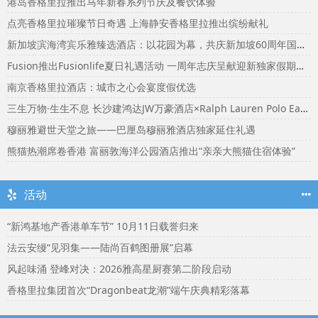
港岛香格里拉推出马年新春系列节庆及餐饮体验
点亮香格里拉璀璨节日奇遇 上海静安香格里拉推出缤纷献礼
新加坡滨海湾宾乐雅臻选酒店：以花园为幕，共庆新加坡60周年国庆盛宴
Fusion推出Fusionlife夏日礼遇活动 一周年志庆呈献迎新独家假期奖赏
南京香格里拉酒店：城市之心会宴度假优选
三生万物·生生不息 长沙建鸿达JW万豪酒店×Ralph Lauren Polo Earth开启可持续生活旅行美学
穆丽雅避世天堂之旅——巴厘岛穆丽雅酒店独家延住礼遇
熊猫热潮席卷香港 富丽敦海洋公园酒店推出“亲亲大熊猫住宿体验”
活动
“新鸿基地产香港单车节” 10月11日载誉归来
法云安缦“见羽集——陆尚百鹤图册展”启幕
风起味涌 登峰对决：2026雅高星厨赛第二阶段启动
香格里拉集团首次“Dragonbeat龙潮”端午庆典精彩落幕