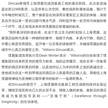
Dincao将领导上海璞麗完成其焕新工程的最后阶段。此次改造涵
盖全部229间客房，以及所有公共空间、餐饮场所和康体设施，预计于
今年晚些时候完工。整个焕新旨在加深而非重新定义酒店的体验，保留
其自开业以来一贯的沉静与隽永气质，同时提升每一处空间与体验的每
一个环节，使之体现未来所有璞麗酒店将遵循的标准。
“我怀着深切的使命感，在这个意义非凡的时刻加入上海璞麗。这
家酒店始终代表着一种独特的奢华，植根于内敛、本真与宁静。我的工
作重心将是培养团队、提升每一位宾客的体验细节，并确保璞麗始终是
城市中心真正的避世之所。”Vittorio Dincao表示。
璞麗集团首席执行官Dean Winter表示：“Vittorio的任命体现了璞
麗集团对自身所坚持的领导力标准。他的运营履历、他在全球一些备受
赞誉的酒店所积累的经验，以及他对以人为本的待客之道的真诚信念，
使他成为在这一时刻带领这间酒店步入新篇章的正确人选。我相信上海
璞麗将继续为亚洲树立都市奢华的标杆——低调而隽永。”
在Dincao的领导下，上海璞麗将在焕新工程完成期间保持全面运
营，继续呈现其闻名已久的从容不迫、细致入微的体验。焕新后的酒店
将成为集团指导原则——“至臻于简”（Excellence through
Simplicity）的生动体现。