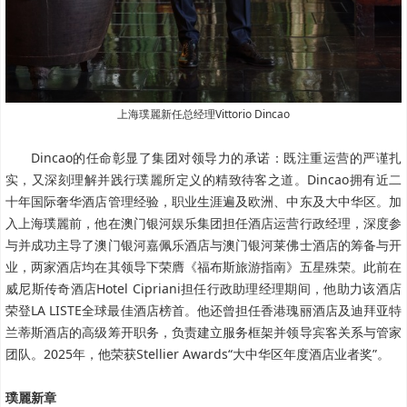
上海璞麗新任总经理Vittorio Dincao
Dincao的任命彰显了集团对领导力的承诺：既注重运营的严谨扎
实，又深刻理解并践行璞麗所定义的精致待客之道。
Dincao拥有近二
十年国际奢华酒店管理经验，职业生涯遍及欧洲、中东及大中华区。加
入上海璞麗前，他在澳门银河娱乐集团担任酒店运营行政经理，深度参
与并成功主导了澳门银河嘉佩乐酒店与澳门银河莱佛士酒店的筹备与开
业，两家酒店均在其领导下荣膺《福布斯旅游指南》五星殊荣。此前在
威尼斯传奇酒店Hotel Cipriani担任行政助理经理期间，他助力该酒店
荣登LA LISTE全球最佳酒店榜首。他还曾担任香港瑰丽酒店及迪拜亚特
兰蒂斯酒店的高级筹开职务，负责建立服务框架并领导宾客关系与管家
团队。2025年，他荣获Stellier Awards“大中华区年度酒店业者奖”。
璞麗新章