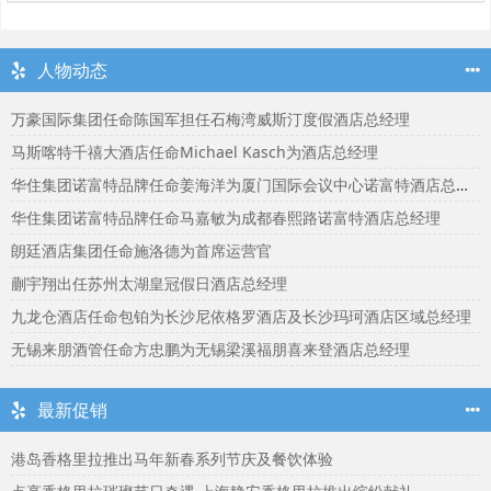
人物动态
万豪国际集团任命陈国军担任石梅湾威斯汀度假酒店总经理
马斯喀特千禧大酒店任命Michael Kasch为酒店总经理
华住集团诺富特品牌任命姜海洋为厦门国际会议中心诺富特酒店总经理
华住集团诺富特品牌任命马嘉敏为成都春熙路诺富特酒店总经理
朗廷酒店集团任命施洛德为首席运营官
蒯宇翔出任苏州太湖皇冠假日酒店总经理
九龙仓酒店任命包铂为长沙尼依格罗酒店及长沙玛珂酒店区域总经理
无锡来朋酒管任命方忠鹏为无锡梁溪福朋喜来登酒店总经理
最新促销
港岛香格里拉推出马年新春系列节庆及餐饮体验