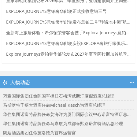
皇家加勒比集团公布2026年第二季度财报，业绩超预期并上调全年业绩指引
EXPLORA JOURNEYS意铂奢华邮轮正式接收意铂三号
EXPLORA JOURNEYS意铂奢华邮轮发布意铂二号“静谧地中海”航季臻选美馔、海洋养修与文化体验
全新海上旅居体验：希尔顿荣誉客会携手Explora Journeys意铂奢华邮轮重磅推出全新臻奢海洋之旅奖励计划
EXPLORA JOURNEYS意铂奢华邮轮庆祝EXPLORA奢旅行家俱乐部成立一周年
Explora Journeys意铂奢华邮轮发布2027年夏季阿拉斯加首航季精选目的地体验
人物动态
万豪国际集团任命陈国军担任石梅湾威斯汀度假酒店总经理
马斯喀特千禧大酒店任命Michael Kasch为酒店总经理
华住集团诺富特品牌任命姜海洋为厦门国际会议中心诺富特酒店总经理
华住集团诺富特品牌任命马嘉敏为成都春熙路诺富特酒店总经理
朗廷酒店集团任命施洛德为首席运营官