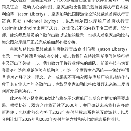
同见证这一激动人心的时刻。皇家加勒比集团总裁兼首席执行官杰森·
利伯蒂（Jason Liberty）、皇家加勒比国际游轮全球总裁兼首席执行官
迈克·贝勒（Michael Bayley），以及梅尔图尔库船厂首席执行官
Casimir Lindholm出席了庆典。这场仪式不仅向数千名工程师、设计
师、建筑师及船员的辛勤付出致以诚挚的敬意，也标志着皇家加勒比与
梅尔图尔库船厂正式完成船舶所有权交接。
皇家加勒比集团总裁兼首席执行官杰森·利伯蒂（Jason Liberty）
表示：“‘海洋神话号’的成功交付，标志着我们在持续重塑度假体验征程
中又迈出了关键一步。我们致力于将行业领先的船队、前沿科技与为宾
客量身打造的卓越体验有机融合，打造一个度假生态系统——‘海洋神话
号’完美诠释了这一理念。这一成果离不开梅尔图尔库船厂的卓越协作与
数千名专业人才的辛勤付出，也彰显皇家加勒比持续引领未来海上度假
创新发展的决心。”
此次交付亦是皇家加勒比与梅尔图尔库船厂长期合作框架的重要成
果。根据协议，双方合作将延续至2036年，并已确认未来将打造多艘
新游轮，包括此前公布将于2028年交付的标志系列第五艘游轮，以及
分别计划于2029年和2030年交付的第六艘和第七艘标志系列游轮。