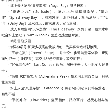
· 海上最大泳池“皇家海湾”（Royal Bay）肆意畅游；
· “奇趣之境”（Surfside）儿童水上乐园精彩纷呈，“嬉水
滩”（Splashaway Bay），滑梯冲刺，浪花翻涌，欢乐满场；“宝贝
湾”（Baby Bay）浅水游玩，酣嬉淋漓，安心逐浪；
· 成人专属空间“天际之境”（The Hideaway）焕然升级，最大水中
吧台水上酒吧（Swim & Tonic）营造动感微醺时刻。
·
精彩冒险乐园
“海洋神话号“汇聚多项高能挑战活动，为宾客营造精彩氛围。
· “王者之巅”（Crown
s Edge），融合空中步道与滑索体验，距海
’
面约47米（154英尺）高空挑战悬空障碍，凌空而行；
· “迷你高尔夫”（Lost Dunes）欢乐九洞连连击，大小朋友大显身
手；
· “巅峰冲击”攀岩墙（Adrenaline Peak）攀岩墙上挑战自我，拥抱
壮阔海景；
· 水上乐园“风暴穿梭”（Category 6）拥有6条创纪录的特色滑道，
精彩不断；
· “甲板冲浪”（FlowRider）蓝天相伴，踏浪而行，感受心跳与速
度。