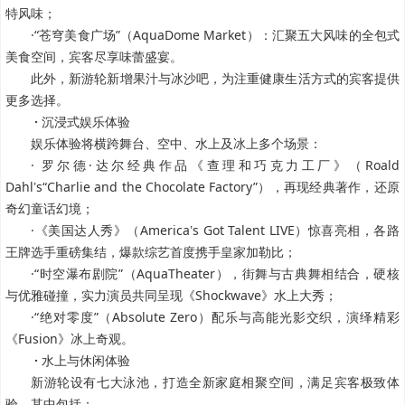
特风味；
·“苍穹美食广场”（AquaDome Market）：汇聚五大风味的全包式
美食空间，宾客尽享味蕾盛宴。
此外，新游轮新增果汁与冰沙吧，为注重健康生活方式的宾客提供
更多选择。
·
沉浸式娱乐体验
娱乐体验将横跨舞台、空中、水上及冰上多个场景：
· 罗尔德·达尔经典作品《查理和巧克力工厂》（Roald
Dahl
s“Charlie and the Chocolate Factory”），再现经典著作，还原
’
奇幻童话幻境；
·《美国达人秀》（America
s Got Talent LIVE）惊喜亮相，各路
’
王牌选手重磅集结，爆款综艺首度携手皇家加勒比；
·“时空瀑布剧院”（AquaTheater），街舞与古典舞相结合，硬核
与优雅碰撞，实力演员共同呈现《Shockwave》水上大秀；
·“绝对零度”（Absolute Zero）配乐与高能光影交织，演绎精彩
《Fusion》冰上奇观。
·
水上与休闲体验
新游轮设有七大泳池，打造全新家庭相聚空间，满足宾客极致体
验，其中包括：