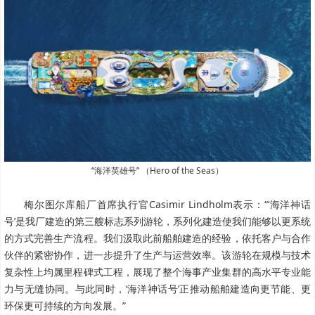
“海洋英雄号” （Hero of the Seas）
梅尔图尔库船厂首席执行官Casimir Lindholm表示：“‘海洋神话
号’是我厂建造的第三艘标志系列游轮，系列化建造使我们能够以更系统
的方式完善生产流程。我们汲取此前船舶建造的经验，依托客户与合作
伙伴的紧密协作，进一步提升了生产与运营效率。该游轮在规模与技术
复杂性上均属里程碑式工程，展现了整个海事产业集群的高水平专业能
力与无缝协同。与此同时，‘海洋神话号’正推动船舶建造向更节能、更
环保更可持续的方向发展。”