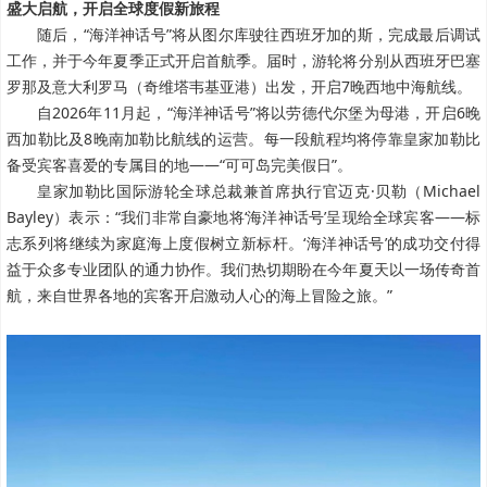
盛大启航，开启全球度假新旅程
随后，“海洋神话号”将从图尔库驶往西班牙加的斯，完成最后调试
工作，并于今年夏季正式开启首航季。届时，游轮将分别从西班牙巴塞
罗那及意大利罗马（奇维塔韦基亚港）出发，开启7晚西地中海航线。
自2026年11月起，“海洋神话号”将以劳德代尔堡为母港，开启6晚
西加勒比及8晚南加勒比航线的运营。每一段航程均将停靠皇家加勒比
备受宾客喜爱的专属目的地——“可可岛完美假日”。
皇家加勒比国际游轮全球总裁兼首席执行官迈克·贝勒（Michael
Bayley）表示：“我们非常自豪地将‘海洋神话号’呈现给全球宾客——标
志系列将继续为家庭海上度假树立新标杆。‘海洋神话号’的成功交付得
益于众多专业团队的通力协作。我们热切期盼在今年夏天以一场传奇首
航，来自世界各地的宾客开启激动人心的海上冒险之旅。”