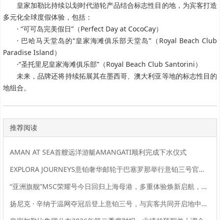
皇家加勒比持续以划时代游轮产品结合标志性目的地，为宾客打造
多元化全球度假体验，包括：
· “可可岛完美假日”（Perfect Day at CocoCay）
· 巴哈马天堂岛的“皇家海滩俱乐部天堂岛”（Royal Beach Club
Paradise Island）
·“圣托里尼皇家海滩俱乐部”（Royal Beach Club Santorini）
未来，品牌还将持续拓展其在墨西哥、澳大利亚等地的标志性目的
地组合。
推荐阅读
AMAN AT SEA首艘远洋游艇AMANGATI顺利完成下水仪式
EXPLORA JOURNEYS意铂奢华邮轮于巴塞罗那举行意铂三号官方命名仪式
“亚洲旗舰”MSC荣耀号今日回归上海母港，多重体验焕新启航，金秋航次持续热销中
扬尼克 · 辛纳于温网夺冠后登上意铂三号，与宾客共同开启地中海序章之旅