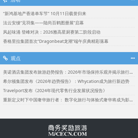
“新鸿基地产香港单车节” 10月11日载誉归来
法云安缦“见羽集——陆尚百鹤图册展”启幕
风起味涌 登峰对决：2026雅高星厨赛第二阶段启动
香格里拉集团首次“Dragonbeat龙潮”端午庆典精彩落幕
观点
美诺酒店集团发布旅游趋势报告：2026年市场保持乐观并揭示旅行者渴望联结
希尔顿集团发布《2026年趋势报告》：Whycation成为旅行新趋势
Travelport发布《2024年现代零售行业发展状况报告》
重新定义时下中国奢华旅行者： 数字化旅行与体验式奢华将成为影响2024年旅行选择的关键词