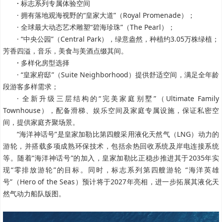
·
标志系列专属体验空间
· 拥有落地观海视野的“皇家大道”（Royal Promenade）；
· 全球最大动态艺术雕塑“碧海珍珠”（The Pearl）；
· “中央公园”（Central Park），绿意盎然，种植约3.05万株绿植；
芳香四溢，音乐，美食与美酒点缀其间。
·
多样化房型选择
· “皇家府邸”（Suite Neighborhood）提供舒适空间，满足全年龄
段游客多样需求；
· 全新升级三层结构的“完美家庭别墅”（Ultimate Family
Townhouse），配备滑梯、娱乐空间及家庭专属设施，保证私密空
间，提供家庭齐聚场景。
“海洋神话号”是皇家加勒比第四艘采用液化天然气（LNG）动力的
游轮，并搭载多项成熟环保技术，包括余热回收系统及岸电连接系统
等。随着“海洋神话号”的加入，皇家加勒比正稳步推进其于2035年实
现“零排放游轮”的目标。同时，标志系列第四艘游轮 “海洋英雄
号”（Hero of the Seas）预计将于2027年亮相，进一步拓展其液化天
然气动力船队版图。