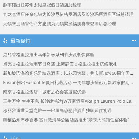
蒯宇翔出任苏州太湖皇冠假日酒店总经理
九龙仓酒店任命包铂为长沙尼依格罗酒店及长沙玛珂酒店区域总经理
无锡来朋酒管任命方忠鹏为无锡梁溪福朋喜来登酒店总经理
最新促销
港岛香格里拉推出马年新春系列节庆及餐饮体验
点亮香格里拉璀璨节日奇遇 上海静安香格里拉推出缤纷献礼
新加坡滨海湾宾乐雅臻选酒店：以花园为幕，共庆新加坡60周年国庆盛宴
Fusion推出Fusionlife夏日礼遇活动 一周年志庆呈献迎新独家假期奖赏
南京香格里拉酒店：城市之心会宴度假优选
三生万物·生生不息 长沙建鸿达JW万豪酒店×Ralph Lauren Polo Earth开启可持续生活旅行美学
穆丽雅避世天堂之旅——巴厘岛穆丽雅酒店独家延住礼遇
熊猫热潮席卷香港 富丽敦海洋公园酒店推出“亲亲大熊猫住宿体验”
活动