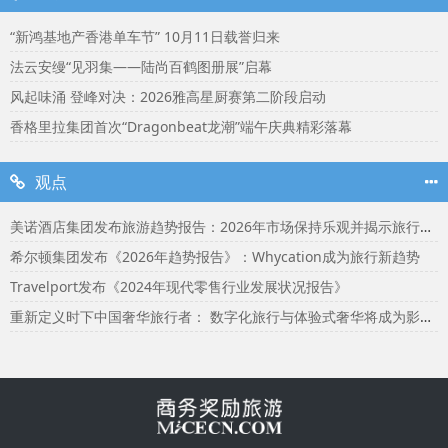
“新鸿基地产香港单车节” 10月11日载誉归来
法云安缦“见羽集——陆尚百鹤图册展”启幕
风起味涌 登峰对决：2026雅高星厨赛第二阶段启动
香格里拉集团首次“Dragonbeat龙潮”端午庆典精彩落幕
观点
美诺酒店集团发布旅游趋势报告：2026年市场保持乐观并揭示旅行者渴望联结
希尔顿集团发布《2026年趋势报告》：Whycation成为旅行新趋势
Travelport发布《2024年现代零售行业发展状况报告》
重新定义时下中国奢华旅行者： 数字化旅行与体验式奢华将成为影响2024年旅行选择的关键词