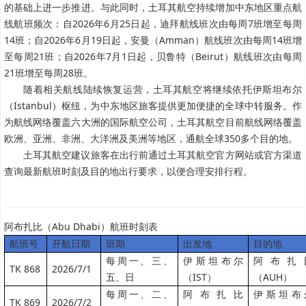
的基础上进一步推进。与此同时，土耳其航空持续增加中东地区重点航
线航班频次：自2026年6月25日起，迪拜航线班次由每周7班增至每周
14班；自2026年6月19日起，安曼（Amman）航线班次由每周14班增
至每周21班；自2026年7月1日起，贝鲁特（Beirut）航线班次由每周
21班增至每周28班。
随着相关航线陆续恢复运营，土耳其航空将继续依托伊斯坦布尔
（Istanbul）枢纽，为中东地区旅客提供更加便捷的全球中转服务。作
为航线网络覆盖六大洲的国际航空公司，土耳其航空目前航线网络覆盖
欧洲、亚洲、非洲、大洋洲及美洲等地区，通航全球350多个目的地。
土耳其航空建议旅客在出行前通过土耳其航空官方网站或官方渠道
查询最新航班时刻及目的地出行要求，以便合理安排行程。
阿布扎比（Abu Dhabi）航班时刻表
航班号
开航日期
班期
出发地
目的地
每周一、三、
伊斯坦布尔
阿布扎
TK 868
2026/7/1
五、日
（IST）
（AUH）
每周一、二、
阿布扎比
伊斯坦布
TK 869
2026/7/2