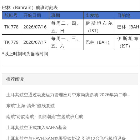
巴林（Bahrain）航班时刻表
航班号
开航日期
班期
出发地
目的地
每周二、四、
伊斯坦布尔
TK 778
2026/07/16
巴林（BAH
五、日
（IST）
每周一、三、
伊斯坦布
TK 779
2026/07/17
巴林（BAH）
五、六
（IST）
*以上时刻均为当地时间
推荐阅读
土耳其航空通过动态运力管理应对中东局势影响 2026年第二季度实现1.97亿美元净利润
东航“上海-清州”航线复航
南航“诗韵南航 · 食韵潮汕”主题航班启航
土耳其航空正式加入SAFFA基金
土耳其航空与HAVELSAN签署采购协议 引进12台飞行模拟设备