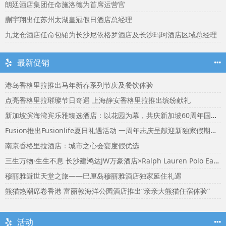
朗廷酒店集团任命施洛德为首席运营官
蒯宇翔出任苏州太湖皇冠假日酒店总经理
九龙仓酒店任命包铂为长沙尼依格罗酒店及长沙玛珂酒店区域总经理
最新促销
港岛香格里拉推出马年新春系列节庆及餐饮体验
点亮香格里拉璀璨节日奇遇 上海静安香格里拉推出缤纷献礼
新加坡滨海湾宾乐雅臻选酒店：以花园为幕，共庆新加坡60周年国庆盛宴
Fusion推出Fusionlife夏日礼遇活动 一周年志庆呈献迎新独家假期奖赏
南京香格里拉酒店：城市之心会宴度假优选
三生万物·生生不息 长沙建鸿达JW万豪酒店×Ralph Lauren Polo Earth开启可持续生活旅行美学
穆丽雅避世天堂之旅——巴厘岛穆丽雅酒店独家延住礼遇
熊猫热潮席卷香港 富丽敦海洋公园酒店推出“亲亲大熊猫住宿体验”
活动