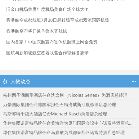
旧金山机场荣膺年度机场美食广场全球大奖
香港航空成都航班7月30日起转场至成都双流国际机场
香港航空即将开通乌鲁木齐航线
国内首家！中国东航宣布宽体机航班上网全免费
国航与新加坡航空签署联营合作谅解备忘录
人物动态
杭州西子湖四季酒店任命沈念柯（Nicolas Senes）为酒店总经理
万豪国际集团任命陈国军担任石梅湾威斯汀度假酒店总经理
马斯喀特千禧大酒店任命Michael Kasch为酒店总经理
华住集团诺富特品牌任命姜海洋为厦门国际会议中心诺富特酒店总经理
华住集团诺富特品牌任命马嘉敏为成都春熙路诺富特酒店总经理