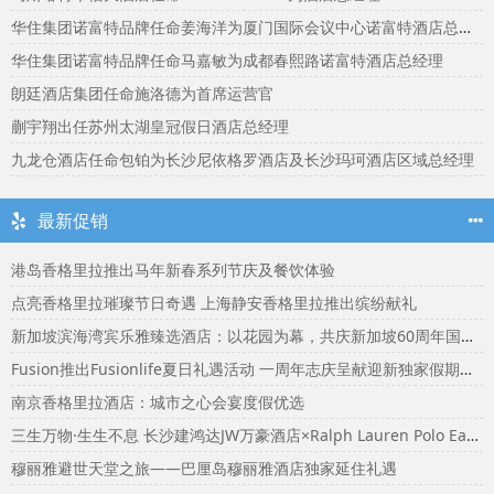
华住集团诺富特品牌任命姜海洋为厦门国际会议中心诺富特酒店总经理
华住集团诺富特品牌任命马嘉敏为成都春熙路诺富特酒店总经理
朗廷酒店集团任命施洛德为首席运营官
蒯宇翔出任苏州太湖皇冠假日酒店总经理
九龙仓酒店任命包铂为长沙尼依格罗酒店及长沙玛珂酒店区域总经理
最新促销
港岛香格里拉推出马年新春系列节庆及餐饮体验
点亮香格里拉璀璨节日奇遇 上海静安香格里拉推出缤纷献礼
新加坡滨海湾宾乐雅臻选酒店：以花园为幕，共庆新加坡60周年国庆盛宴
Fusion推出Fusionlife夏日礼遇活动 一周年志庆呈献迎新独家假期奖赏
南京香格里拉酒店：城市之心会宴度假优选
三生万物·生生不息 长沙建鸿达JW万豪酒店×Ralph Lauren Polo Earth开启可持续生活旅行美学
穆丽雅避世天堂之旅——巴厘岛穆丽雅酒店独家延住礼遇