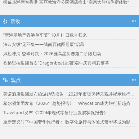
熊猫热潮席卷香港 富丽敦海洋公园酒店推出“亲亲大熊猫住宿体验”
活动
“新鸿基地产香港单车节” 10月11日载誉归来
法云安缦“见羽集——陆尚百鹤图册展”启幕
风起味涌 登峰对决：2026雅高星厨赛第二阶段启动
香格里拉集团首次“Dragonbeat龙潮”端午庆典精彩落幕
观点
美诺酒店集团发布旅游趋势报告：2026年市场保持乐观并揭示旅行者渴望联结
希尔顿集团发布《2026年趋势报告》：Whycation成为旅行新趋势
Travelport发布《2024年现代零售行业发展状况报告》
重新定义时下中国奢华旅行者： 数字化旅行与体验式奢华将成为影响2024年旅行选择的关键词