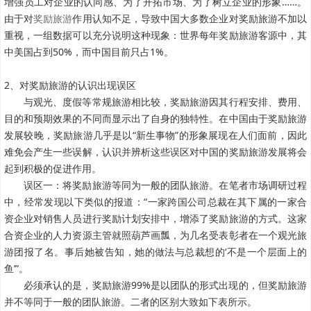
增强员工对企业的认同感、为了开拓市场、为了树立企业的形象……。
由于对
奖励旅游
作用认知不足，导致中国大多数企业对奖励旅游不加以
重视，一组数据可以充分说明这种现象：世界每年奖励旅游客源中，其
中美国占到50%，而中国目前只占1%。
2、对奖励旅游的认识出现误区
与观光、度假等常规旅游相比较，奖励旅游因其行程安排、费用、
目的和预期效果的不同而显示出了自身的独特性。在中国由于奖励旅游
发展较晚，奖励旅游几乎是以“新生事物”的形象展现在人们面前，因此
难免会产生一些误解，认识并辨析这些误区对中国的奖励旅游发展将会
起到积极的促进作用。
误区一：将奖励旅游等同为一般的团队旅游。在笔者市场调研过程
中，经常发现以下类似的报道：“一家跨国公司总裁在其下属的一家合
资企业对销售人员进行奖励计划安排中，增添了奖励旅游的方式。这家
合资企业的人力资源主管就照葫芦画瓢，为几名受表彰者在一个观光旅
游团报了名。事后她被告知，她的做法与总裁想的‘不是一个层面上的
鱼’”。
必须承认的是，奖励旅游99%是以团队的形式出现的，但奖励旅游
并不等同于一般的团队旅游。二者的区别大致如下表所示。