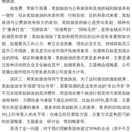
费旅游。
就免费、带薪方面看，奖励旅游与公务旅游和其他的福利旅游具有
一致性，但从奖励旅游的本质作用、行程安排、目的和形式来看，奖励
旅游与公费旅游有很大的差别。奖励旅游的核心是突出奖励，精神在
于“量身打造”、“无限惊喜”、“倍感尊容”、“回味无穷”，是用金钱买不到
的感受和荣誉；奖励旅游除了奖励和慰劳的目的以外还有多重附加功
能，如凝聚员工向心力、树立企业形象、强化企业文化、持续鼓励员工
提升工作绩效，甚至是为企业市场开拓做准备等，但最终目标是实现企
业的持续、稳定和健康发展；奖励旅游的形式更是多种多样，主要是通
过各种活动把企业文化融会其中，如颁奖典礼、主题晚会或晚宴、公司
首脑出面作陪并与受奖者共商公司发展大计等。
误区三：将奖励旅游等同于贵族旅游。为了达到最佳的激励效果，
奖励旅游非常强调“非比寻常”，需要强调的是这里所说的“非比寻常”并
不完全指奖励旅游的高消费性，而是指在整个旅游行程安排方面奖励旅
游很独特，力图给参与者留下难忘的经历。比如在VIP礼遇方面，主要
突出的是温馨的服务，诸多的惊喜如航班上的菜单、客房的信纸(或信
封)上印有客人的名字等；在难忘经历塑造方面，主要方式是构思巧妙
的欢迎晚宴、主题宴会、研讨会、惜别晚宴等。
弄清了这一问题，对于我们理解美国有超过50%的企业（其中不乏