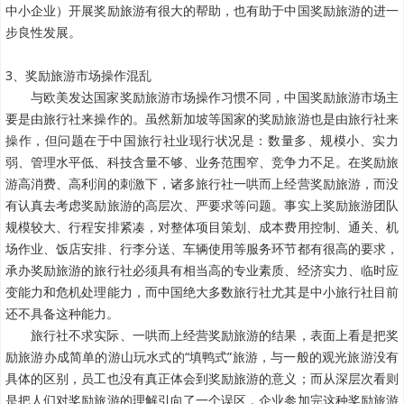
中小企业）开展奖励旅游有很大的帮助，也有助于中国奖励旅游的进一
步良性发展。
3、奖励旅游市场操作混乱
与欧美发达国家奖励旅游市场操作习惯不同，中国奖励旅游市场主
要是由旅行社来操作的。虽然新加坡等国家的奖励旅游也是由旅行社来
操作，但问题在于中国旅行社业现行状况是：数量多、规模小、实力
弱、管理水平低、科技含量不够、业务范围窄、竞争力不足。在奖励旅
游高消费、高利润的刺激下，诸多旅行社一哄而上经营奖励旅游，而没
有认真去考虑奖励旅游的高层次、严要求等问题。事实上奖励旅游团队
规模较大、行程安排紧凑，对整体项目策划、成本费用控制、通关、机
场作业、饭店安排、行李分送、车辆使用等服务环节都有很高的要求，
承办奖励旅游的旅行社必须具有相当高的专业素质、经济实力、临时应
变能力和危机处理能力，而中国绝大多数旅行社尤其是中小旅行社目前
还不具备这种能力。
旅行社不求实际、一哄而上经营奖励旅游的结果，表面上看是把奖
励旅游办成简单的游山玩水式的“填鸭式”旅游，与一般的观光旅游没有
具体的区别，员工也没有真正体会到奖励旅游的意义；而从深层次看则
是把人们对奖励旅游的理解引向了一个误区，企业参加完这种奖励旅游