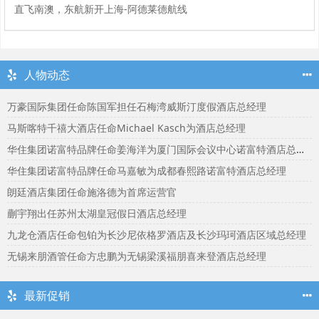
直飞南澳，东航新开上海-阿德莱德航线
人物动态
万豪国际集团任命陈国军担任石梅湾威斯汀度假酒店总经理
马斯喀特千禧大酒店任命Michael Kasch为酒店总经理
华住集团诺富特品牌任命姜海洋为厦门国际会议中心诺富特酒店总经理
华住集团诺富特品牌任命马嘉敏为成都春熙路诺富特酒店总经理
朗廷酒店集团任命施洛德为首席运营官
蒯宇翔出任苏州太湖皇冠假日酒店总经理
九龙仓酒店任命包铂为长沙尼依格罗酒店及长沙玛珂酒店区域总经理
无锡来朋酒管任命方忠鹏为无锡梁溪福朋喜来登酒店总经理
最新促销