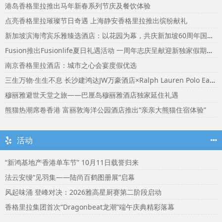
港岛香格里拉推出马年新春系列节庆及餐饮体验
点亮香格里拉璀璨节日奇遇 上海静安香格里拉推出缤纷献礼
新加坡滨海湾宾乐雅臻选酒店：以花园为幕，共庆新加坡60周年国庆盛宴
Fusion推出Fusionlife夏日礼遇活动 一周年志庆呈献迎新独家假期奖赏
南京香格里拉酒店：城市之心会宴度假优选
三生万物·生生不息 长沙建鸿达JW万豪酒店×Ralph Lauren Polo Earth开启可持续生活旅行美学
穆丽雅避世天堂之旅——巴厘岛穆丽雅酒店独家延住礼遇
熊猫热潮席卷香港 富丽敦海洋公园酒店推出“亲亲大熊猫住宿体验”
活动
“新鸿基地产香港单车节” 10月11日载誉归来
法云安缦“见羽集——陆尚百鹤图册展”启幕
风起味涌 登峰对决：2026雅高星厨赛第二阶段启动
香格里拉集团首次“Dragonbeat龙潮”端午庆典精彩落幕