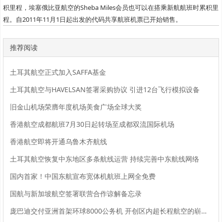
积里程，埃塞俄比亚航空的Sheba Miles会员也可以在搭乘新航航班时累积里
程。自2011年11月1日起出发的代码共享航班机票已开始销售。
推荐阅读
土耳其航空正式加入SAFFA基金
土耳其航空与HAVELSAN签署采购协议 引进12台飞行模拟设备
旧金山机场荣膺年度机场美食广场全球大奖
香港航空成都航班7月30日起转场至成都双流国际机场
香港航空即将开通乌鲁木齐航线
土耳其航空恢复中东地区多条航线运营 持续完善中东航线网络
国内首家！中国东航宣布宽体机航班上网全免费
国航与新加坡航空签署联营合作谅解备忘录
庞巴迪交付亚洲首架环球8000公务机 开创区内超长程航空的崭新篇章