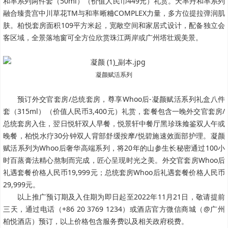
和率系列两件套（50ml）（价值人民币449元）礼赏。天率丹和率系列
融合臻贵宫中川草花TM与和率晰粬COMPLEX力量，多方位提拉弹润肌
肤。柏悦套房面积109平方米起，宽敞空间和家居式设计，配备独立会
客区域，全景落地窗可全方位欣赏珠江两岸或广州塔壮观美景。
凝颜赋活系列
预订外交官套房/总统套房，尊享Whoo后-凝颜赋活系列礼盒八件
套（315ml）（价值人民币3,400元）礼赏，套餐包含一晚外交官套房/
总统套房入住，翌日悦轩双人早餐，悦景轩中餐厅黑珍珠飨鉴双人午或
晚餐，柏悦水疗30分钟双人背部舒缓按摩/悦碧施速效面部护理。凝颜
赋活系列为Whoo后奢华高端系列，将20年的山参生长秘密通过100小
时百蒸膏法精心熬制而完成，匠心呈现时光之美。外交官套房Whoo后
礼遇套餐价格人民币19,999元；总统套房Whoo后礼遇套餐价格人民币
29,999元。
以上推广预订期及入住期为即日起至2022年11月21日，敬请提前
三天，通过电话（+86 20 3769 1234）或酒店官方微信商城（@广州
柏悦酒店）预订，以上价格包含服务费以及相关政府税费。