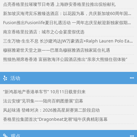
点亮香格里拉璀璨节日奇遇 上海静安香格里拉推出缤纷献礼
新加坡滨海湾宾乐雅臻选酒店：以花园为幕，共庆新加坡60周年国庆盛宴
Fusion推出Fusionlife夏日礼遇活动 一周年志庆呈献迎新独家假期奖赏
南京香格里拉酒店：城市之心会宴度假优选
三生万物·生生不息 长沙建鸿达JW万豪酒店×Ralph Lauren Polo Earth开启可持续生活旅行美学
穆丽雅避世天堂之旅——巴厘岛穆丽雅酒店独家延住礼遇
熊猫热潮席卷香港 富丽敦海洋公园酒店推出“亲亲大熊猫住宿体验”
活动
“新鸿基地产香港单车节” 10月11日载誉归来
法云安缦“见羽集——陆尚百鹤图册展”启幕
风起味涌 登峰对决：2026雅高星厨赛第二阶段启动
香格里拉集团首次“Dragonbeat龙潮”端午庆典精彩落幕
观点