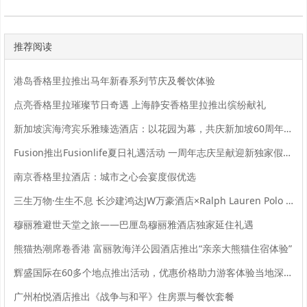
推荐阅读
港岛香格里拉推出马年新春系列节庆及餐饮体验
点亮香格里拉璀璨节日奇遇 上海静安香格里拉推出缤纷献礼
新加坡滨海湾宾乐雅臻选酒店：以花园为幕，共庆新加坡60周年国庆盛宴
Fusion推出Fusionlife夏日礼遇活动 一周年志庆呈献迎新独家假期奖赏
南京香格里拉酒店：城市之心会宴度假优选
三生万物·生生不息 长沙建鸿达JW万豪酒店×Ralph Lauren Polo Earth开启可持续生活旅行美学
穆丽雅避世天堂之旅——巴厘岛穆丽雅酒店独家延住礼遇
熊猫热潮席卷香港 富丽敦海洋公园酒店推出“亲亲大熊猫住宿体验”
辉盛国际在60多个地点推出活动，优惠价格助力游客体验当地深度游
广州柏悦酒店推出《战争与和平》住房票与餐饮套餐