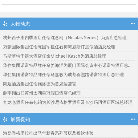
人物动态
杭州西子湖四季酒店任命沈念柯（Nicolas Senes）为酒店总经理
万豪国际集团任命陈国军担任石梅湾威斯汀度假酒店总经理
马斯喀特千禧大酒店任命Michael Kasch为酒店总经理
华住集团诺富特品牌任命姜海洋为厦门国际会议中心诺富特酒店总经理
华住集团诺富特品牌任命马嘉敏为成都春熙路诺富特酒店总经理
朗廷酒店集团任命施洛德为首席运营官
蒯宇翔出任苏州太湖皇冠假日酒店总经理
九龙仓酒店任命包铂为长沙尼依格罗酒店及长沙玛珂酒店区域总经理
最新促销
港岛香格里拉推出马年新春系列节庆及餐饮体验