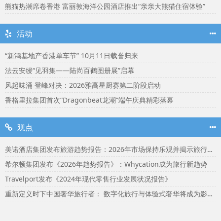
熊猫热潮席卷香港 富丽敦海洋公园酒店推出“亲亲大熊猫住宿体验”
活动
“新鸿基地产香港单车节” 10月11日载誉归来
法云安缦“见羽集——陆尚百鹤图册展”启幕
风起味涌 登峰对决：2026雅高星厨赛第二阶段启动
香格里拉集团首次“Dragonbeat龙潮”端午庆典精彩落幕
观点
美诺酒店集团发布旅游趋势报告：2026年市场保持乐观并揭示旅行者渴望联结
希尔顿集团发布《2026年趋势报告》：Whycation成为旅行新趋势
Travelport发布《2024年现代零售行业发展状况报告》
重新定义时下中国奢华旅行者： 数字化旅行与体验式奢华将成为影响2024年旅行选择的关键词