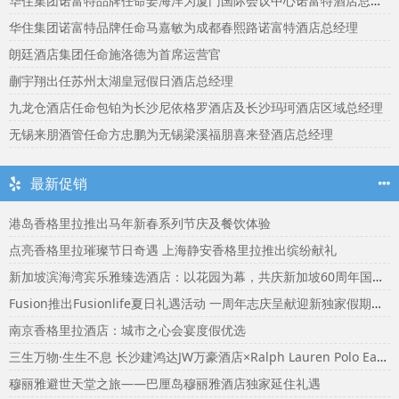
华住集团诺富特品牌任命姜海洋为厦门国际会议中心诺富特酒店总经理
华住集团诺富特品牌任命马嘉敏为成都春熙路诺富特酒店总经理
朗廷酒店集团任命施洛德为首席运营官
蒯宇翔出任苏州太湖皇冠假日酒店总经理
九龙仓酒店任命包铂为长沙尼依格罗酒店及长沙玛珂酒店区域总经理
无锡来朋酒管任命方忠鹏为无锡梁溪福朋喜来登酒店总经理
最新促销
港岛香格里拉推出马年新春系列节庆及餐饮体验
点亮香格里拉璀璨节日奇遇 上海静安香格里拉推出缤纷献礼
新加坡滨海湾宾乐雅臻选酒店：以花园为幕，共庆新加坡60周年国庆盛宴
Fusion推出Fusionlife夏日礼遇活动 一周年志庆呈献迎新独家假期奖赏
南京香格里拉酒店：城市之心会宴度假优选
三生万物·生生不息 长沙建鸿达JW万豪酒店×Ralph Lauren Polo Earth开启可持续生活旅行美学
穆丽雅避世天堂之旅——巴厘岛穆丽雅酒店独家延住礼遇