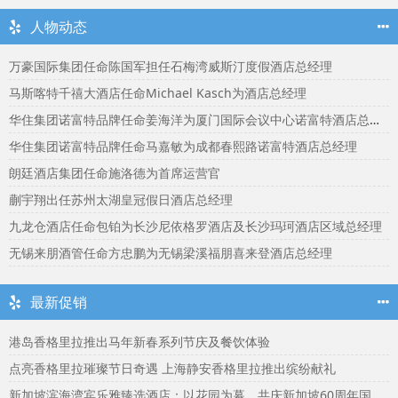
人物动态
万豪国际集团任命陈国军担任石梅湾威斯汀度假酒店总经理
马斯喀特千禧大酒店任命Michael Kasch为酒店总经理
华住集团诺富特品牌任命姜海洋为厦门国际会议中心诺富特酒店总经理
华住集团诺富特品牌任命马嘉敏为成都春熙路诺富特酒店总经理
朗廷酒店集团任命施洛德为首席运营官
蒯宇翔出任苏州太湖皇冠假日酒店总经理
九龙仓酒店任命包铂为长沙尼依格罗酒店及长沙玛珂酒店区域总经理
无锡来朋酒管任命方忠鹏为无锡梁溪福朋喜来登酒店总经理
最新促销
港岛香格里拉推出马年新春系列节庆及餐饮体验
点亮香格里拉璀璨节日奇遇 上海静安香格里拉推出缤纷献礼
新加坡滨海湾宾乐雅臻选酒店：以花园为幕，共庆新加坡60周年国庆盛宴