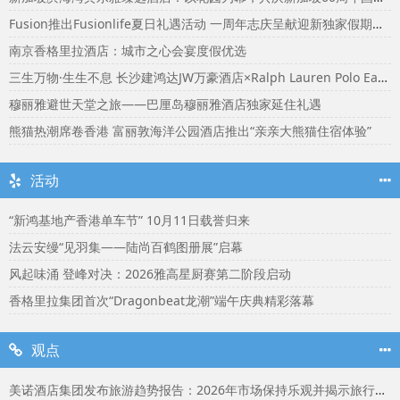
Fusion推出Fusionlife夏日礼遇活动 一周年志庆呈献迎新独家假期奖赏
南京香格里拉酒店：城市之心会宴度假优选
三生万物·生生不息 长沙建鸿达JW万豪酒店×Ralph Lauren Polo Earth开启可持续生活旅行美学
穆丽雅避世天堂之旅——巴厘岛穆丽雅酒店独家延住礼遇
熊猫热潮席卷香港 富丽敦海洋公园酒店推出“亲亲大熊猫住宿体验”
活动
“新鸿基地产香港单车节” 10月11日载誉归来
法云安缦“见羽集——陆尚百鹤图册展”启幕
风起味涌 登峰对决：2026雅高星厨赛第二阶段启动
香格里拉集团首次“Dragonbeat龙潮”端午庆典精彩落幕
观点
美诺酒店集团发布旅游趋势报告：2026年市场保持乐观并揭示旅行者渴望联结