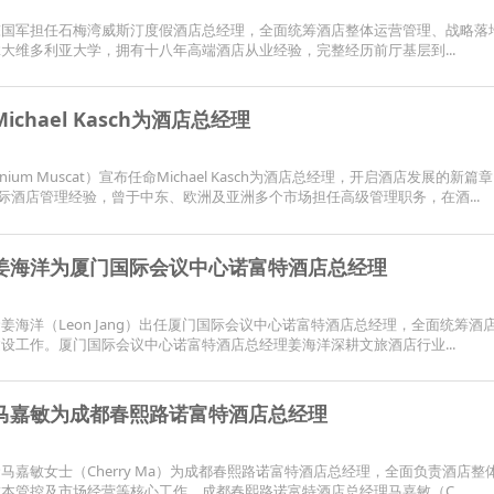
陈国军担任石梅湾威斯汀度假酒店总经理，全面统筹酒店整体运营管理、战略落
大维多利亚大学，拥有十八年高端酒店从业经验，完整经历前厅基层到...
hael Kasch为酒店总经理
nnium Muscat）宣布任命Michael Kasch为酒店总经理，开启酒店发展的新篇
十年的国际酒店管理经验，曾于中东、欧洲及亚洲多个市场担任高级管理职务，在酒...
姜海洋为厦门国际会议中心诺富特酒店总经理
海洋（Leon Jang）出任厦门国际会议中心诺富特酒店总经理，全面统筹酒
设工作。厦门国际会议中心诺富特酒店总经理姜海洋深耕文旅酒店行业...
马嘉敏为成都春熙路诺富特酒店总经理
嘉敏女士（Cherry Ma）为成都春熙路诺富特酒店总经理，全面负责酒店整
本管控及市场经营等核心工作。成都春熙路诺富特酒店总经理马嘉敏（C...