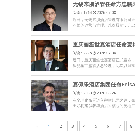
无锡来朋酒管任命方忠鹏
阅读：1764
2026-07-08
近日，无锡来朋酒店管理有限公司正式
的整体运营与管理。此次履新，方忠
重庆丽笙世嘉酒店任命麦
阅读：2275
2026-07-08
近日，重庆丽笙世嘉酒店正式宣布，麦格
庆丽笙世嘉酒店总经理，此次以归家
嘉佩乐酒店集团任命Feisal
阅读：2033
2026-06-26
在全球化布局迈入崭新纪元之际，嘉佩乐
主导构建以奢华酒店为核心的房地产投
«
1
2
3
4
5
6
7
8