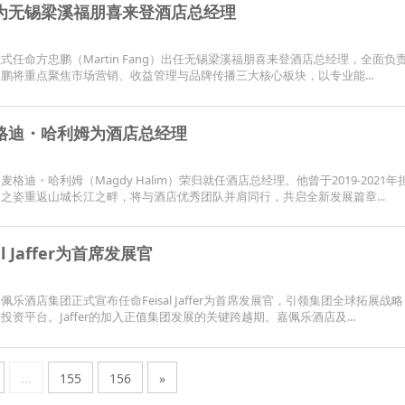
为无锡梁溪福朋喜来登酒店总经理
任命方忠鹏（Martin Fang）出任无锡梁溪福朋喜来登酒店总经理，全面负
鹏将重点聚焦市场营销、收益管理与品牌传播三大核心板块，以专业能...
格迪・哈利姆为酒店总经理
迪・哈利姆（Magdy Halim）荣归就任酒店总经理。他曾于2019-2021年
之姿重返山城长江之畔，将与酒店优秀团队并肩同行，共启全新发展篇章...
 Jaffer为首席发展官
酒店集团正式宣布任命Feisal Jaffer为首席发展官，引领集团全球拓展战
资平台。Jaffer的加入正值集团发展的关键跨越期。嘉佩乐酒店及...
...
155
156
»