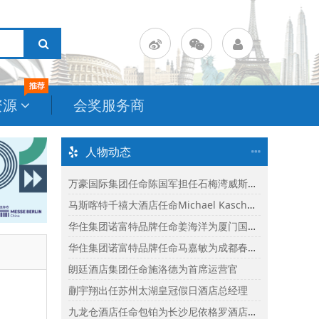
资源
会奖服务商
人物动态
万豪国际集团任命陈国军担任石梅湾威斯汀度假酒店总经理
马斯喀特千禧大酒店任命Michael Kasch为酒店总经理
华住集团诺富特品牌任命姜海洋为厦门国际会议中心诺富特酒店总经理
华住集团诺富特品牌任命马嘉敏为成都春熙路诺富特酒店总经理
朗廷酒店集团任命施洛德为首席运营官
蒯宇翔出任苏州太湖皇冠假日酒店总经理
九龙仓酒店任命包铂为长沙尼依格罗酒店及长沙玛珂酒店区域总经理