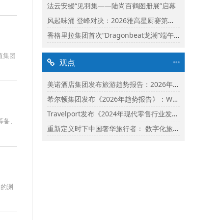
法云安缦“见羽集——陆尚百鹤图册展”启幕
风起味涌 登峰对决：2026雅高星厨赛第二阶段启动
香格里拉集团首次“Dragonbeat龙潮”端午庆典精彩落幕
正值集团
观点
美诺酒店集团发布旅游趋势报告：2026年市场保持乐观并揭示旅行者渴望联结
希尔顿集团发布《2026年趋势报告》：Whycation成为旅行新趋势
Travelport发布《2024年现代零售行业发展状况报告》
筹备、
重新定义时下中国奢华旅行者： 数字化旅行与体验式奢华将成为影响2024年旅行选择的关键词
国的渊