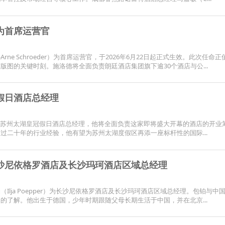
为首席运营官
Arne Schroeder）为首席运营官，于2026年6月22日起正式生效。此次任命
图的关键时刻。施洛德将全面负责朗廷酒店集团旗下逾30个酒店与公...
假日酒店总经理
被任命为苏州太湖皇冠假日酒店总经理，他将全面负责这家即将盛大开幕的酒店的开业
过二十年的行业经验，他有望为苏州太湖度假区再添一座标杆性的国际...
沙尼依格罗酒店及长沙玛珂酒店区域总经理
Ilja Poepper）为长沙尼依格罗酒店及长沙玛珂酒店区域总经理。包铂与中
的了解。他出生于德国，少年时期跟随父母长期生活于中国，并在北京...