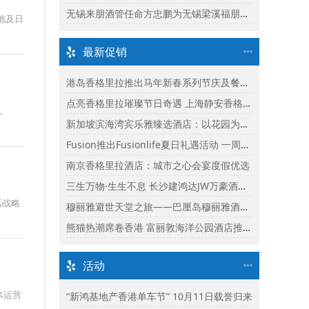
无锡来朋酒管任命方忠鹏为无锡梁溪福朋喜来登酒店总经理
地及日
最新促销
港岛香格里拉推出马年新春系列节庆及餐饮体验
点亮香格里拉璀璨节日奇遇 上海静安香格里拉推出缤纷献礼
章。
新加坡滨海湾宾乐雅臻选酒店：以花园为幕，共庆新加坡60周年国庆盛宴
Fusion推出Fusionlife夏日礼遇活动 一周年志庆呈献迎新独家假期奖赏
南京香格里拉酒店：城市之心会宴度假优选
三生万物·生生不息 长沙建鸿达JW万豪酒店×Ralph Lauren Polo Earth开启可持续生活旅行美学
店战略
穆丽雅避世天堂之旅——巴厘岛穆丽雅酒店独家延住礼遇
熊猫热潮席卷香港 富丽敦海洋公园酒店推出“亲亲大熊猫住宿体验”
活动
体运营
“新鸿基地产香港单车节” 10月11日载誉归来