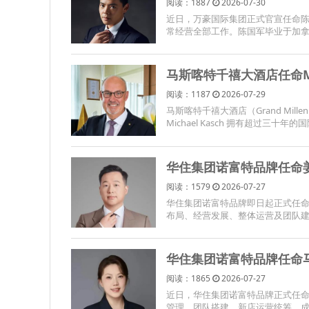
阅读：1887
2026-07-30
近日，万豪国际集团正式官宣任命
常经营全部工作。陈国军毕业于加拿
马斯喀特千禧大酒店任命Mic
阅读：1187
2026-07-29
马斯喀特千禧大酒店（Grand Mille
Michael Kasch 拥有超过三
华住集团诺富特品牌任命
阅读：1579
2026-07-27
华住集团诺富特品牌即日起正式任命姜
布局、经营发展、整体运营及团队建
华住集团诺富特品牌任命
阅读：1865
2026-07-27
近日，华住集团诺富特品牌正式任命马
管理、团队搭建、新店运营统筹、成