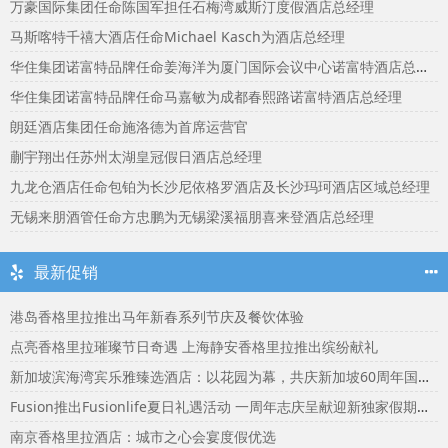
万豪国际集团任命陈国军担任石梅湾威斯汀度假酒店总经理
马斯喀特千禧大酒店任命Michael Kasch为酒店总经理
华住集团诺富特品牌任命姜海洋为厦门国际会议中心诺富特酒店总经理
华住集团诺富特品牌任命马嘉敏为成都春熙路诺富特酒店总经理
朗廷酒店集团任命施洛德为首席运营官
蒯宇翔出任苏州太湖皇冠假日酒店总经理
九龙仓酒店任命包铂为长沙尼依格罗酒店及长沙玛珂酒店区域总经理
无锡来朋酒管任命方忠鹏为无锡梁溪福朋喜来登酒店总经理
最新促销
港岛香格里拉推出马年新春系列节庆及餐饮体验
点亮香格里拉璀璨节日奇遇 上海静安香格里拉推出缤纷献礼
新加坡滨海湾宾乐雅臻选酒店：以花园为幕，共庆新加坡60周年国庆盛宴
Fusion推出Fusionlife夏日礼遇活动 一周年志庆呈献迎新独家假期奖赏
南京香格里拉酒店：城市之心会宴度假优选