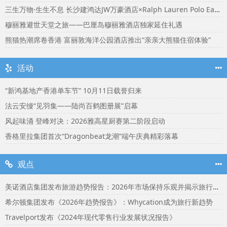
三生万物·生生不息 长沙建鸿达JW万豪酒店×Ralph Lauren Polo Earth开启可持续生活旅行美学
穆丽雅避世天堂之旅——巴厘岛穆丽雅酒店独家延住礼遇
熊猫热潮席卷香港 富丽敦海洋公园酒店推出“亲亲大熊猫住宿体验”
活动
“新鸿基地产香港单车节” 10月11日载誉归来
法云安缦“见羽集——陆尚百鹤图册展”启幕
风起味涌 登峰对决：2026雅高星厨赛第二阶段启动
香格里拉集团首次“Dragonbeat龙潮”端午庆典精彩落幕
观点
美诺酒店集团发布旅游趋势报告：2026年市场保持乐观并揭示旅行者渴望联结
希尔顿集团发布《2026年趋势报告》：Whycation成为旅行新趋势
Travelport发布《2024年现代零售行业发展状况报告》