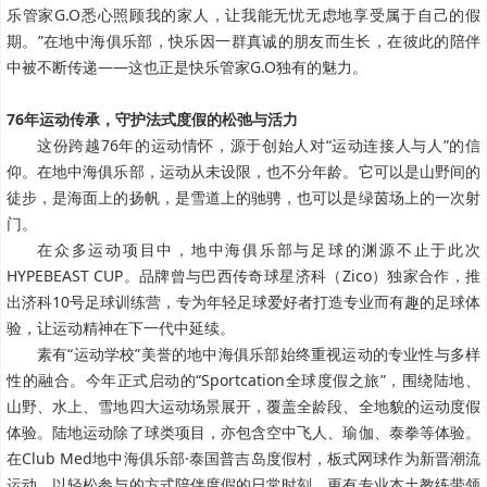
乐管家G.O悉心照顾我的家人，让我能无忧无虑地享受属于自己的假
期。”在地中海俱乐部，快乐因一群真诚的朋友而生长，在彼此的陪伴
中被不断传递——这也正是快乐管家G.O独有的魅力。
76年运动传承，守护法式度假的松弛与活力
这份跨越76年的运动情怀，源于创始人对“运动连接人与人”的信
仰。在地中海俱乐部，运动从未设限，也不分年龄。它可以是山野间的
徒步，是海面上的扬帆，是雪道上的驰骋，也可以是绿茵场上的一次射
门。
在众多运动项目中，地中海俱乐部与足球的渊源不止于此次
HYPEBEAST CUP。品牌曾与巴西传奇球星济科（Zico）独家合作，推
出济科10号足球训练营，专为年轻足球爱好者打造专业而有趣的足球体
验，让运动精神在下一代中延续。
素有“运动学校”美誉的地中海俱乐部始终重视运动的专业性与多样
性的融合。今年正式启动的“Sportcation全球度假之旅”，围绕陆地、
山野、水上、雪地四大运动场景展开，覆盖全龄段、全地貌的运动度假
体验。陆地运动除了球类项目，亦包含空中飞人、瑜伽、泰拳等体验。
在Club Med地中海俱乐部·泰国普吉岛度假村，板式网球作为新晋潮流
运动，以轻松参与的方式陪伴度假的日常时刻，更有专业本土教练带领