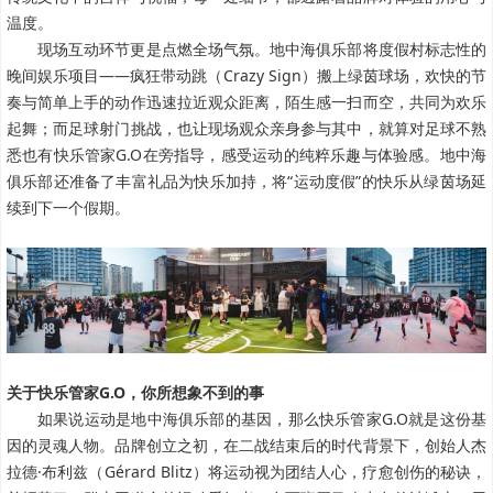
温度。
现场互动环节更是点燃全场气氛。地中海俱乐部将度假村标志性的
晚间娱乐项目——疯狂带动跳（Crazy Sign）搬上绿茵球场，欢快的节
奏与简单上手的动作迅速拉近观众距离，陌生感一扫而空，共同为欢乐
起舞；而足球射门挑战，也让现场观众亲身参与其中，就算对足球不熟
悉也有快乐管家G.O在旁指导，感受运动的纯粹乐趣与体验感。地中海
俱乐部还准备了丰富礼品为快乐加持，将“运动度假”的快乐从绿茵场延
续到下一个假期。
关于快乐管家G.O，你所想象不到的事
如果说运动是地中海俱乐部的基因，那么快乐管家G.O就是这份基
因的灵魂人物。品牌创立之初，在二战结束后的时代背景下，创始人杰
拉德·布利兹（Gérard Blitz）将运动视为团结人心，疗愈创伤的秘诀，