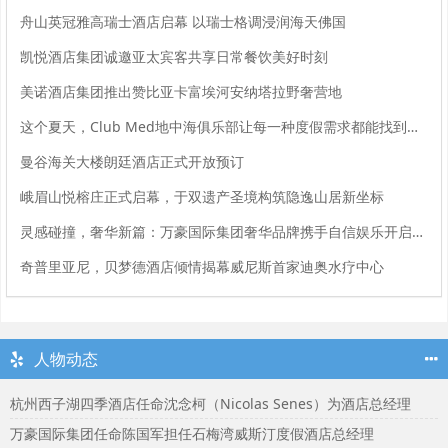
舟山英冠雅高瑞士酒店启幕 以瑞士格调浸润海天佛国
凯悦酒店集团诚邀亚太宾客共享日常餐饮美好时刻
美诺酒店集团推出赞比亚卡富埃河安纳塔拉野奢营地
这个夏天，Club Med地中海俱乐部让每一种度假需求都能找到回音
曼谷海关大楼朗廷酒店正式开放预订
峨眉山悦榕庄正式启幕，于双遗产圣境构筑隐逸山居新坐标
灵感碰撞，奢华新篇：万豪国际集团奢华品牌携手自信娱乐开启大中华区品牌合作
奇普里亚尼，贝梦德酒店倾情揭幕威尼斯首家迪奥水疗中心
人物动态
杭州西子湖四季酒店任命沈念柯（Nicolas Senes）为酒店总经理
万豪国际集团任命陈国军担任石梅湾威斯汀度假酒店总经理