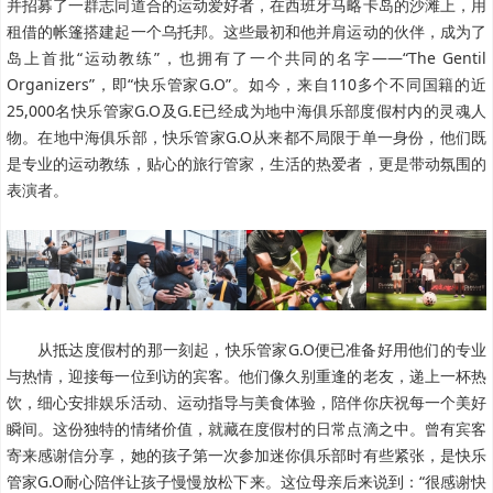
并招募了一群志同道合的运动爱好者，在西班牙马略卡岛的沙滩上，用
租借的帐篷搭建起一个乌托邦。这些最初和他并肩运动的伙伴，成为了
岛上首批“运动教练”，也拥有了一个共同的名字——“The Gentil
Organizers”，即“快乐管家G.O”。如今，来自110多个不同国籍的近
25,000名快乐管家G.O及G.E已经成为地中海俱乐部度假村内的灵魂人
物。在地中海俱乐部，快乐管家G.O从来都不局限于单一身份，他们既
是专业的运动教练，贴心的旅行管家，生活的热爱者，更是带动氛围的
表演者。
从抵达度假村的那一刻起，快乐管家G.O便已准备好用他们的专业
与热情，迎接每一位到访的宾客。他们像久别重逢的老友，递上一杯热
饮，细心安排娱乐活动、运动指导与美食体验，陪伴你庆祝每一个美好
瞬间。这份独特的情绪价值，就藏在度假村的日常点滴之中。曾有宾客
寄来感谢信分享，她的孩子第一次参加迷你俱乐部时有些紧张，是快乐
管家G.O耐心陪伴让孩子慢慢放松下来。这位母亲后来说到：“很感谢快