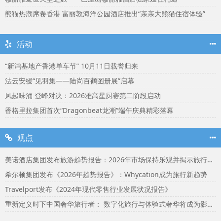
熊猫热潮席卷香港 富丽敦海洋公园酒店推出“亲亲大熊猫住宿体验”
活动
“新鸿基地产香港单车节” 10月11日载誉归来
法云安缦“见羽集——陆尚百鹤图册展”启幕
风起味涌 登峰对决：2026雅高星厨赛第二阶段启动
香格里拉集团首次“Dragonbeat龙潮”端午庆典精彩落幕
观点
美诺酒店集团发布旅游趋势报告：2026年市场保持乐观并揭示旅行者渴望联结
希尔顿集团发布《2026年趋势报告》：Whycation成为旅行新趋势
Travelport发布《2024年现代零售行业发展状况报告》
重新定义时下中国奢华旅行者： 数字化旅行与体验式奢华将成为影响2024年旅行选择的关键词