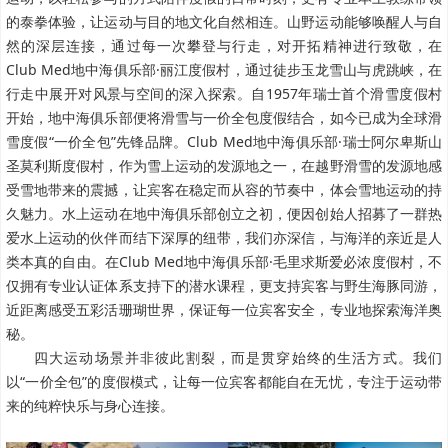
的泰拳体验，让运动与目的地文化自然相连。山野运动能够唤醒人与自
然的深层连接，通过每一次攀登与行走，对开拓精神进行致敬，在
Club Med地中海俱乐部·丽江度假村，通过徒步玉龙雪山与虎跳峡，在
行走中展开对风景与空间的深入探索。自1957年瑞士首个滑雪度假村
开始，地中海俱乐部便将滑雪与一价全包度假结合，如今已成为全球滑
雪度假“一价全包”先锋品牌。Club Med地中海俱乐部·瑞士阿尔卑斯山
圣莫利斯度假村，作为雪上运动的发源地之一，在越野滑雪的发源地感
受雪地带来的震撼，让宾客在稳定而从容的节奏中，体会雪地运动的持
久魅力。水上运动在地中海俱乐部创立之初，便因创始人招募了一群热
爱水上运动的伙伴而结下深厚的纽带，我们亦深信，与海洋的亲近是人
类本真的自由。在Club Med地中海俱乐部·毛里求斯爱必浓度假村，不
仅拥有专业认证体系支持下的潜水课程，更支持宾客与野生海豚同游，
近距离感受五彩活珊瑚世界，保证每一位宾客安全，专业地探索海洋奥
秘。
四大运动场景并非彼此割裂，而是贯穿始终的生活方式。我们
以“一价全包”的度假模式，让每一位宾客都能自在无忧，专注于运动带
来的纯粹快乐与身心连接。