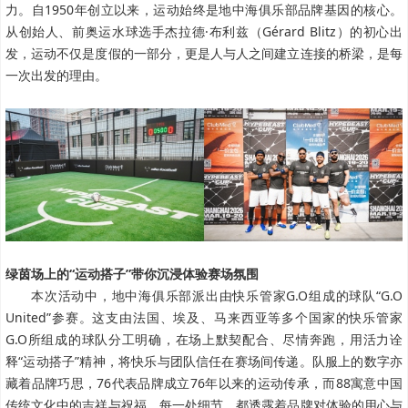
力。自1950年创立以来，运动始终是地中海俱乐部品牌基因的核心。
从创始人、前奥运水球选手杰拉德·布利兹（Gérard Blitz）的初心出
发，运动不仅是度假的一部分，更是人与人之间建立连接的桥梁，是每
一次出发的理由。
绿茵场上的“运动搭子”带你沉浸体验赛场氛围
本次活动中，地中海俱乐部派出由快乐管家G.O组成的球队“G.O
United”参赛。这支由法国、埃及、马来西亚等多个国家的快乐管家
G.O所组成的球队分工明确，在场上默契配合、尽情奔跑，用活力诠
释“运动搭子”精神，将快乐与团队信任在赛场间传递。队服上的数字亦
藏着品牌巧思，76代表品牌成立76年以来的运动传承，而88寓意中国
传统文化中的吉祥与祝福，每一处细节，都透露着品牌对体验的用心与