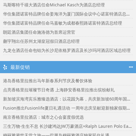
马斯喀特千禧大酒店任命Michael Kasch为酒店总经理
华住集团诺富特品牌任命姜海洋为厦门国际会议中心诺富特酒店总经理
华住集团诺富特品牌任命马嘉敏为成都春熙路诺富特酒店总经理
朗廷酒店集团任命施洛德为首席运营官
蒯宇翔出任苏州太湖皇冠假日酒店总经理
九龙仓酒店任命包铂为长沙尼依格罗酒店及长沙玛珂酒店区域总经理
最新促销
港岛香格里拉推出马年新春系列节庆及餐饮体验
点亮香格里拉璀璨节日奇遇 上海静安香格里拉推出缤纷献礼
新加坡滨海湾宾乐雅臻选酒店：以花园为幕，共庆新加坡60周年国庆盛宴
Fusion推出Fusionlife夏日礼遇活动 一周年志庆呈献迎新独家假期奖赏
南京香格里拉酒店：城市之心会宴度假优选
三生万物·生生不息 长沙建鸿达JW万豪酒店×Ralph Lauren Polo Earth开启可持续生活旅行美学
穆丽雅避世天堂之旅——巴厘岛穆丽雅酒店独家延住礼遇