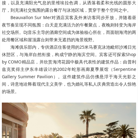
接，以及充满阳光气息的里维埃拉色调，从洒落着柔和光线的圆形大
厅，到充满社交氛围的露台餐厅与泳池区域，贯穿于整个空间之中。
Beauvallon Sur Mer对酒店宾客及外来访客同步开放，并随着昼
夜节奏呈现不同氛围：白天是充满活力的午餐聚点，夜晚则转变为海岸
社交场所。DJ音乐主导的酒廊空间成为体验核心所在，而面朝海湾的两
处用餐区域和屋顶露台则带来无遮挡的海景视野。
海滩俱乐部内，专供酒店住客使用的25米马赛克泳池毗邻沙滩日光
休憩区，与海岸自然衔接，构成宁静的海滨空间。宾客还可探索Shop
by COMO精品店，并欣赏海湾花园中极具代表性的建筑作品：由普利
兹克奖得主伊东丰雄设计的2002年蛇形画廊夏季展馆（Serpentine
Gallery Summer Pavilion）。这件建筑作品仿佛悬浮于海天光影之
间，诗意地诠释着现代主义美学，也为婚礼等私人庆典营造出令人惊艳
的场景。