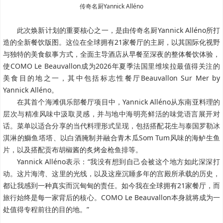
传奇名厨Yannick Alléno
此次焕新计划的重要核心之一，是由传奇名厨Yannick Alléno所打
造的全新餐饮版图。这位在全球拥有21家餐厅的主厨，以其国际化视野
与独特的美食叙事方式，全面主导酒店从早餐至深夜的整体餐饮体验，
使COMO Le Beauvallon成为2026年夏季法国里维埃拉最值得关注的
美食目的地之一，其中包括标志性餐厅Beauvallon Sur Mer by
Yannick Alléno。
在其首个海滩俱乐部餐厅项目中，Yannick Alléno从东南亚料理的
层次与精准风味中汲取灵感，并与地中海明亮鲜活的味觉语言展开对
话。菜单以适合分享的当代料理形式呈现，包括搭配花生与泰国罗勒冰
淇淋的鰤鱼塔塔、以白酒腌制并融合青木瓜Som Tum风味的海鲈生鱼
片，以及搭配贡布胡椒酱的炙烤金枪鱼排等。
Yannick Alléno表示：“我没有想到自己会被这个地方如此深深打
动。这片海湾、这里的光线，以及这座沉睡多年的宫殿所承载的历史，
都让我感到一种真实而沉甸甸的责任。如今我在全球拥有21家餐厅，而
旅行始终是每一家背后的核心。COMO Le Beauvallon本身就将成为一
处值得专程前往的目的地。”