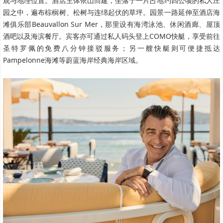
观与地理位置。酒店主体依山而建，坐落于一片占地约四公顷的私人庄
园之中，遍布棕榈树、松树与连绵起伏的草坪。园景一路延伸至酒店海
滩俱乐部Beauvallon Sur Mer，那里设有海湾泳池、休闲酒廊、屋顶
酒吧以及海滨餐厅。宾客亦可通过私人码头登上COMO快艇，享受前往
圣特罗佩的免费八分钟接驳服务；另一艘快艇则可便捷抵达
Pampelonne海滩等蔚蓝海岸经典海岸区域。