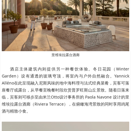
里维埃拉露台酒廊
酒店主体建筑内则提供另一种餐饮体验。冬日花园（Winter
Garden）设有通透的玻璃穹顶，将室内与户外自然融合。Yannick
Alléno在此呈现融入尼斯风味的地中海料理与法式经典菜肴，宾客可落
座餐厅或露台，从早餐至晚餐时段欣赏普罗旺斯山丘景致。随着日落来
临，宾客则可移步至由米兰Otto设计事务所的 Paola Navone 设计的里
维埃拉露台酒廊（Riviera Terrace），在俯瞰海湾景致的同时享用鸡尾
酒与精致小食。