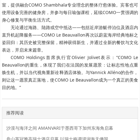
室，提供融合COMO Shambhala专业理念的整体疗愈体验。宾客也可
使用设备完善的健身房，并参与每日瑜伽课程，延续COMO一贯强调的
身心修复与平衡生活方式。
无论通过海路、陆路或空中抵达——包括近岸游艇停泊位及酒店内
直升机起降服务——COMO Le Beauvallon再次以蔚蓝海岸经典地标之
姿回归：其历史被完整保留，精神获得新生，并通过全新的餐饮与文化
表达，开启未来篇章。
COMO Holdings首席执行官Olivier Jolivet表示：“COMO Le
Beauvallon的重生，体现了我们在法国的发展愿景：让标志性地点重
焕生机，并以当代视角重新诠释酒店体验。与Yannick Alléno的合作，
则让这一愿景真正落地，使COMO Le Beauvallon成为一个真正的美食
目的地。”
推荐阅读
沙漠与海洋之间 AMANVARI于墨西哥下加州东海角启幕
舟山英冠雅高瑞士酒店启幕 以瑞士格调浸润海天佛国