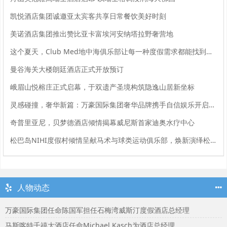
凯悦酒店集团诚邀亚太宾客共享日常餐饮美好时刻
美诺酒店集团推出赞比亚卡富埃河安纳塔拉野奢营地
这个夏天，Club Med地中海俱乐部让每一种度假需求都能找到回音
曼谷海关大楼朗廷酒店正式开放预订
峨眉山悦榕庄正式启幕，于双遗产圣境构筑隐逸山居新坐标
灵感碰撞，奢华新篇：万豪国际集团奢华品牌携手自信娱乐开启大中华区品牌合作
奇普里亚尼，贝梦德酒店倾情揭幕威尼斯首家迪奥水疗中心
松巴岛NIHI度假村倾情呈献马术与球类运动俱乐部，焕新演绎松巴岛马术传承
人物动态
万豪国际集团任命陈国军担任石梅湾威斯汀度假酒店总经理
马斯喀特千禧大酒店任命Michael Kasch为酒店总经理