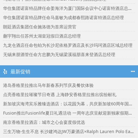
华住集团诺富特品牌任命姜海洋为厦门国际会议中心诺富特酒店总经理
华住集团诺富特品牌任命马嘉敏为成都春熙路诺富特酒店总经理
朗廷酒店集团任命施洛德为首席运营官
蒯宇翔出任苏州太湖皇冠假日酒店总经理
九龙仓酒店任命包铂为长沙尼依格罗酒店及长沙玛珂酒店区域总经理
无锡来朋酒管任命方忠鹏为无锡梁溪福朋喜来登酒店总经理
最新促销
港岛香格里拉推出马年新春系列节庆及餐饮体验
点亮香格里拉璀璨节日奇遇 上海静安香格里拉推出缤纷献礼
新加坡滨海湾宾乐雅臻选酒店：以花园为幕，共庆新加坡60周年国庆盛宴
Fusion推出Fusionlife夏日礼遇活动 一周年志庆呈献迎新独家假期奖赏
南京香格里拉酒店：城市之心会宴度假优选
三生万物·生生不息 长沙建鸿达JW万豪酒店×Ralph Lauren Polo Earth开启可持续生活旅行美学