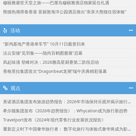
穆丽雅避世天堂之旅——巴厘岛穆丽雅酒店独家延住礼遇
熊猫热潮席卷香港 富丽敦海洋公园酒店推出“亲亲大熊猫住宿体验”
活动
“新鸿基地产香港单车节” 10月11日载誉归来
法云安缦“见羽集——陆尚百鹤图册展”启幕
风起味涌 登峰对决：2026雅高星厨赛第二阶段启动
香格里拉集团首次“Dragonbeat龙潮”端午庆典精彩落幕
观点
美诺酒店集团发布旅游趋势报告：2026年市场保持乐观并揭示旅行者渴望联结
希尔顿集团发布《2026年趋势报告》：Whycation成为旅行新趋势
Travelport发布《2024年现代零售行业发展状况报告》
重新定义时下中国奢华旅行者： 数字化旅行与体验式奢华将成为影响2024年旅行选择的关键词