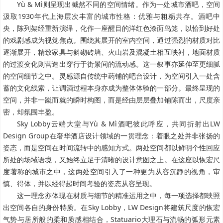
Yù & Mì则呈现出截然不同的空间情绪。作为一处城市酒吧，空间
汲取1930年代上海层次丰富的城市性格：优雅与粗粝共存。酒吧中
央，陈列架经重新演绎，化作一座醒目的洋红色漆面鸟笼，以恰到好处
的戏剧感成为视觉焦点。围绕其展开的室内空间，通过强烈的材质对比
逐渐展开，精致家具与斜砌砖墙、火山岩及混凝土相互映衬，地面材质
的过渡变化则营造出穿行于街景间的流动感。这一叙事亦延伸至更细腻
的空间细节之中。灵感源自传统中药铺的吧台设计，为空间引入一处含
蓄的文化线索，让调酒过程本身亦成为整体体验的一部分。最终呈现的
空间，并非一蹴而就的瞬时构图，而是经由层层叠加铺陈而出，尺度亲
密，却氛围丰盈。
Sky Lobby云端大堂与Yù & Mì酒吧彼此呼应，共同折射出LW
Design Group在奢华酒店设计领域的一贯理念：着眼之处并非张扬的
姿态，而是空间在时间流转中的感知方式。两处空间都以鲜明个性回应
所处的场域语境，又始终立足于清晰的设计意图之上。在这座以恢宏尺
度著称的城市之中，这两处空间引入了一种更为从容沉静的视角，审
慎、得体，并以经得起时间考验的姿态从容呈现。
这一理念亦体现在材质与细节的精准运用之中，每一项选择都映照
出空间各自的身份特质。在Sky Lobby，LW Design将建筑尺度的恢宏
气势与居所般的柔和质感相结合，Statuario大理石与流畅的弧形元素