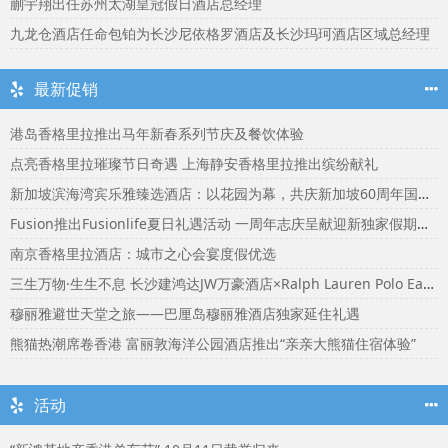
蒯宇翔出任苏州太湖皇冠假日酒店总经理
九龙仓酒店任命包铂为长沙尼依格罗酒店及长沙玛珂酒店区域总经理
最新促销
港岛香格里拉推出马年新春系列节庆及餐饮体验
点亮香格里拉璀璨节日奇遇 上海静安香格里拉推出缤纷献礼
新加坡滨海湾宾乐雅臻选酒店：以花园为幕，共庆新加坡60周年国庆盛宴
Fusion推出Fusionlife夏日礼遇活动 一周年志庆呈献迎新独家假期奖赏
南京香格里拉酒店：城市之心会宴度假优选
三生万物·生生不息 长沙建鸿达JW万豪酒店×Ralph Lauren Polo Earth开启可持续生活旅行美学
穆丽雅避世天堂之旅——巴厘岛穆丽雅酒店独家延住礼遇
熊猫热潮席卷香港 富丽敦海洋公园酒店推出“亲亲大熊猫住宿体验”
活动