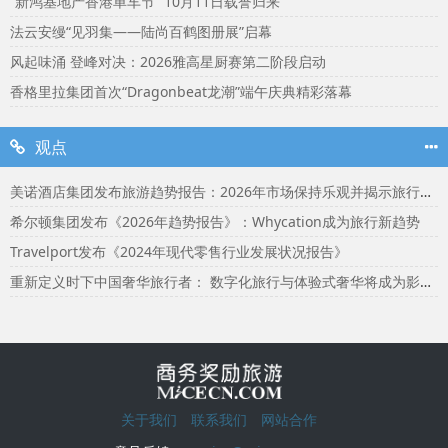
“新鸿基地产香港单车节” 10月11日载誉归来
法云安缦“见羽集——陆尚百鹤图册展”启幕
风起味涌 登峰对决：2026雅高星厨赛第二阶段启动
香格里拉集团首次“Dragonbeat龙潮”端午庆典精彩落幕
观点
美诺酒店集团发布旅游趋势报告：2026年市场保持乐观并揭示旅行者渴望联结
希尔顿集团发布《2026年趋势报告》：Whycation成为旅行新趋势
Travelport发布《2024年现代零售行业发展状况报告》
重新定义时下中国奢华旅行者： 数字化旅行与体验式奢华将成为影响2024年旅行选择的关键词
关于我们
联系我们
网站合作