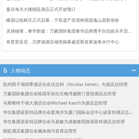
曼谷海关大楼朗廷酒店正式开放预订
峨眉山悦榕庄正式启幕，于双遗产圣境构筑隐逸山居新坐标
灵感碰撞，奢华新篇：万豪国际集团奢华品牌携手自信娱乐开启大中华区品牌合作
奇普里亚尼，贝梦德酒店倾情揭幕威尼斯首家迪奥水疗中心
人物动态
杭州西子湖四季酒店任命沈念柯（Nicolas Senes）为酒店总经理
万豪国际集团任命陈国军担任石梅湾威斯汀度假酒店总经理
马斯喀特千禧大酒店任命Michael Kasch为酒店总经理
华住集团诺富特品牌任命姜海洋为厦门国际会议中心诺富特酒店总经理
华住集团诺富特品牌任命马嘉敏为成都春熙路诺富特酒店总经理
朗廷酒店集团任命施洛德为首席运营官