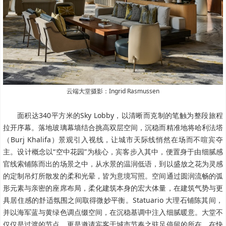
云端大堂摄影：Ingrid Rasmussen
面积达340平方米的Sky Lobby，以清晰而克制的笔触为整段旅程
拉开序幕。落地玻璃幕墙结合挑高双层空间，沉稳而精准地将哈利法塔
（Burj Khalifa）景观引入视线，让城市天际线悄然在场而不喧宾夺
主。设计概念以“空中花园”为核心，宾客步入其中，便置身于由细腻感
官线索铺陈而出的场景之中，从水景的温润低语，到以盛放之花为灵感
的定制吊灯所散发的柔和光晕，皆为意境写照。空间通过圆润流畅的弧
形元素与亲密的座席布局，柔化建筑本身的宏大体量，在建筑气势与更
具居住感的舒适氛围之间取得微妙平衡。Statuario 大理石铺陈其间，
并以海军蓝与黄绿色调点缀空间，在沉稳基调中注入细腻暖意。大堂不
仅仅是过渡的节点，更是邀请宾客于城市节奏之驻足停留的所在。在快