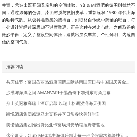
并置，营造出既开阔又亲和的空间体验。Yù & Mì酒吧的氛围则截然不
同，通过浓郁的色调、漆面材质与做旧皮革，重新诠释 1930 年代上海
的独特气韵。从极具雕塑感的接待台，到取材自传统中药铺的吧台，每
一处设计皆经过深思却不过度雕琢。正是这种在对比与统一之间取得的
微妙平衡，定义了整段空间体验，造就出层次丰富、个性鲜明、内蕴自
信的空间气质。
推荐阅读
共庆佳节：富国岛丽晶酒店倾情呈献越南国庆日与中国国庆黄金周精彩活动
沙漠与海洋之间 AMANVARI于墨西哥下加州东海角启幕
舟山英冠雅高瑞士酒店启幕 以瑞士格调浸润海天佛国
凯悦酒店集团诚邀亚太宾客共享日常餐饮美好时刻
美诺酒店集团推出赞比亚卡富埃河安纳塔拉野奢营地
这个夏天，Club Med地中海俱乐部让每一种度假需求都能找到回音