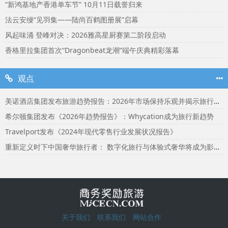
“新鸿基地产香港单车节” 10月11日载誉归来
法云安缦“见羽集——陆尚百鹤图册展”启幕
风起味涌 登峰对决：2026雅高星厨赛第二阶段启动
香格里拉集团首次“Dragonbeat龙潮”端午庆典精彩落幕
观点
美诺酒店集团发布旅游趋势报告：2026年市场保持乐观并揭示旅行者渴望联结
希尔顿集团发布《2026年趋势报告》：Whycation成为旅行新趋势
Travelport发布《2024年现代零售行业发展状况报告》
重新定义时下中国奢华旅行者： 数字化旅行与体验式奢华将成为影响2024年旅行选择的关键词
关于我们
联系我们
网站合作