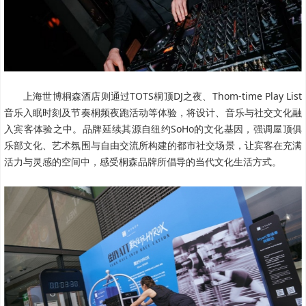
上海世博桐森酒店则通过TOTS桐顶DJ之夜、Thom-time Play List
音乐入眠时刻及节奏桐频夜跑活动等体验，将设计、音乐与社交文化融
入宾客体验之中。品牌延续其源自纽约SoHo的文化基因，强调屋顶俱
乐部文化、艺术氛围与自由交流所构建的都市社交场景，让宾客在充满
活力与灵感的空间中，感受桐森品牌所倡导的当代文化生活方式。