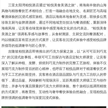
三亚太阳湾柏悦酒店通过“柏悦美食美酒之旅”，将海南丰饶的山海
风物与精致餐饮艺术相结合，打造一场融合在地文化、名厨匠艺与高端
餐酒体验的沉浸式感官旅程。酒店以海南本地食材为灵感，联袂多位黑
珍珠主厨与金牌调酒师，通过不同地域烹饪技法与餐酒搭配，重新演绎
海南风味，让宾客在味觉体验中感受海南文化的当代表达。 “柏悦美食
美酒之旅” 强调私享感与故事性，从食材溯源、主厨交流到餐酒配对，
均以细腻且富有层次的方式展开，让宾客在沉浸式体验中感受柏悦品牌
所倡导的低调奢华与匠心美学。
吉隆坡柏悦酒店即将推出的巧克力探索之旅，以 “从可可豆到巧克
力” 的沉浸式故事线，串联可可工坊探访与酒店定制大师课堂，让宾客
深入了解从种植、发酵、烘焙到巧克力制作的完整工艺旅程。体验不仅
展现巧克力制作背后的匠心精神，也呼应了柏悦品牌对于精湛餐饮艺术
与手工工艺的长期坚持。宾客将在酒店甜品团队与巧克力工坊职人的带
领下，通过品鉴、风味解析与现场演示，近距离感受大师级工艺与创作
理念，并参与专属且限量的巧克力大师班体验。整个旅程以低调而精致
的方式展开，将教育性、互动性与奢华餐饮体验自然融合，呈现柏悦品
牌所强调的低调奢华与深度沉浸式体验。