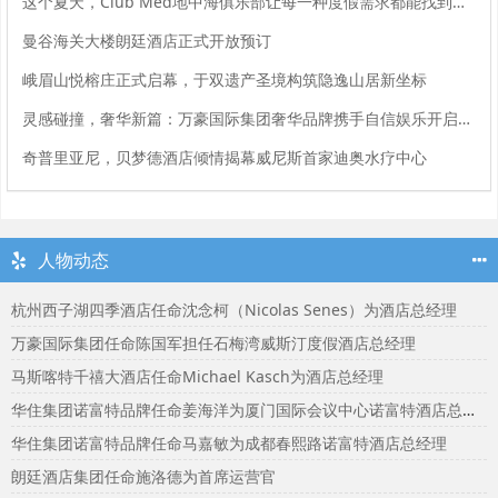
这个夏天，Club Med地中海俱乐部让每一种度假需求都能找到回音
曼谷海关大楼朗廷酒店正式开放预订
峨眉山悦榕庄正式启幕，于双遗产圣境构筑隐逸山居新坐标
灵感碰撞，奢华新篇：万豪国际集团奢华品牌携手自信娱乐开启大中华区品牌合作
奇普里亚尼，贝梦德酒店倾情揭幕威尼斯首家迪奥水疗中心
人物动态
杭州西子湖四季酒店任命沈念柯（Nicolas Senes）为酒店总经理
万豪国际集团任命陈国军担任石梅湾威斯汀度假酒店总经理
马斯喀特千禧大酒店任命Michael Kasch为酒店总经理
华住集团诺富特品牌任命姜海洋为厦门国际会议中心诺富特酒店总经理
华住集团诺富特品牌任命马嘉敏为成都春熙路诺富特酒店总经理
朗廷酒店集团任命施洛德为首席运营官