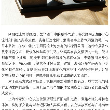
阿丽拉上海以隐逸于繁华都市中的独特气质，将品牌标志性的 “心
流时刻” 融入宾客旅程。宾客抵达之际，酒店会奉上香气四溢的毛巾与
草本茶饮，茶饮中融入了阿丽拉上海独有的柠檬百里香，这种专属香气
贯穿迎宾仪式、餐饮体验与客房礼遇，让宾客在步入酒店的一刻，便从
都市节奏中抽离，沉浸于 阿丽拉所倡导的感官体验、宁静氛围与身心
觉知之中。与此同时，酒店亦通过香篆、锣道、盘扣制作等融合在地文
化的特色体验，展现 阿丽拉对上海文化与本地社区的独特理解，让宾
客在疗愈身心的同时，也能更细腻地感受城市的人文温度。
对于生活方式品牌组合，凯悦则更加注重个性表达、城市文化与社
群互动之间的连接，以更具活力与个性的体验回应当代旅行者的生活方
式需求。
上海徐家汇中心安达仕酒店通过怀旧电影之夜、童趣欢迎礼等特色
体验，将海派文化与城市记忆融入宾客旅程，以充满故事感与在地情绪