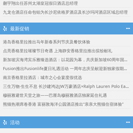
蒯宇翔出任苏州太湖皇冠假日酒店总经理
九龙仓酒店任命包铂为长沙尼依格罗酒店及长沙玛珂酒店区域总经理
最新促销
港岛香格里拉推出马年新春系列节庆及餐饮体验
点亮香格里拉璀璨节日奇遇 上海静安香格里拉推出缤纷献礼
新加坡滨海湾宾乐雅臻选酒店：以花园为幕，共庆新加坡60周年国庆盛宴
Fusion推出Fusionlife夏日礼遇活动 一周年志庆呈献迎新独家假期奖赏
南京香格里拉酒店：城市之心会宴度假优选
三生万物·生生不息 长沙建鸿达JW万豪酒店×Ralph Lauren Polo Earth开启可持续生活旅行美学
穆丽雅避世天堂之旅——巴厘岛穆丽雅酒店独家延住礼遇
熊猫热潮席卷香港 富丽敦海洋公园酒店推出“亲亲大熊猫住宿体验”
活动