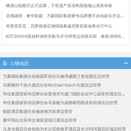
峨眉山悦榕庄正式启幕，于双遗产圣境构筑隐逸山居新坐标
灵感碰撞，奢华新篇：万豪国际集团奢华品牌携手自信娱乐开启大中华区品牌合作
奇普里亚尼，贝梦德酒店倾情揭幕威尼斯首家迪奥水疗中心
松巴岛NIHI度假村倾情呈献马术与球类运动俱乐部，焕新演绎松巴岛马术传承
人物动态
万豪国际集团任命陈国军担任石梅湾威斯汀度假酒店总经理
马斯喀特千禧大酒店任命Michael Kasch为酒店总经理
华住集团诺富特品牌任命姜海洋为厦门国际会议中心诺富特酒店总经理
华住集团诺富特品牌任命马嘉敏为成都春熙路诺富特酒店总经理
朗廷酒店集团任命施洛德为首席运营官
蒯宇翔出任苏州太湖皇冠假日酒店总经理
九龙仓酒店任命包铂为长沙尼依格罗酒店及长沙玛珂酒店区域总经理