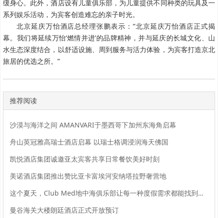
缓身心。此外，酒店设有儿童俱乐部，为儿童提供不同种类的玩具及一
系列娱乐活动，为宾客创造难忘的亲子时光。
北京延庆万怡酒店总经理张鹏表示：“北京延庆万怡酒店正式揭
幕。我们将延续万怡‘燃情并进’的品牌精神，并与延庆的长城文化、山
水生态深度结合，以舒适设施、周到服务与活力体验，为宾客打造京北
旅居的优选之所。”
推荐阅读
沙漠与海洋之间 AMANVARI于墨西哥下加州东海角启幕
舟山英冠雅高瑞士酒店启幕 以瑞士格调浸润海天佛国
凯悦酒店集团诚邀亚太宾客共享日常餐饮美好时刻
美诺酒店集团推出赞比亚卡富埃河安纳塔拉野奢营地
这个夏天，Club Med地中海俱乐部让每一种度假需求都能找到回音
曼谷海关大楼朗廷酒店正式开放预订