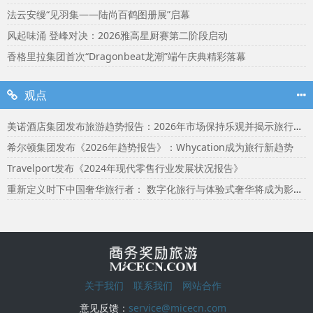
法云安缦“见羽集——陆尚百鹤图册展”启幕
风起味涌 登峰对决：2026雅高星厨赛第二阶段启动
香格里拉集团首次“Dragonbeat龙潮”端午庆典精彩落幕
观点
美诺酒店集团发布旅游趋势报告：2026年市场保持乐观并揭示旅行者渴望联结
希尔顿集团发布《2026年趋势报告》：Whycation成为旅行新趋势
Travelport发布《2024年现代零售行业发展状况报告》
重新定义时下中国奢华旅行者： 数字化旅行与体验式奢华将成为影响2024年旅行选择的关键词
关于我们
联系我们
网站合作
意见反馈：
service@micecn.com