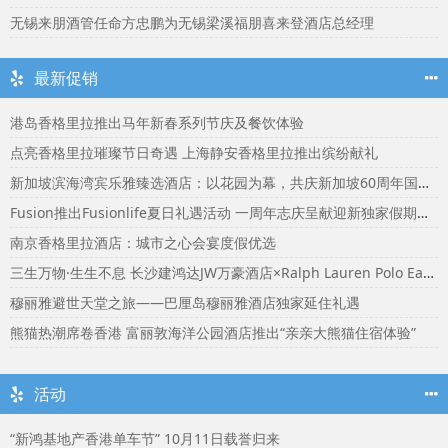
无锡来朋酒管任命方忠鹏为无锡梁溪福朋喜来登酒店总经理
最新促销
港岛香格里拉推出马年新春系列节庆及餐饮体验
点亮香格里拉璀璨节日奇遇 上海静安香格里拉推出缤纷献礼
新加坡滨海湾宾乐雅臻选酒店：以花园为幕，共庆新加坡60周年国庆盛宴
Fusion推出Fusionlife夏日礼遇活动 一周年志庆呈献迎新独家假期奖赏
南京香格里拉酒店：城市之心会宴度假优选
三生万物·生生不息 长沙建鸿达JW万豪酒店×Ralph Lauren Polo Earth开启可持续生活旅行美学
穆丽雅避世天堂之旅——巴厘岛穆丽雅酒店独家延住礼遇
熊猫热潮席卷香港 富丽敦海洋公园酒店推出“亲亲大熊猫住宿体验”
活动
“新鸿基地产香港单车节” 10月11日载誉归来