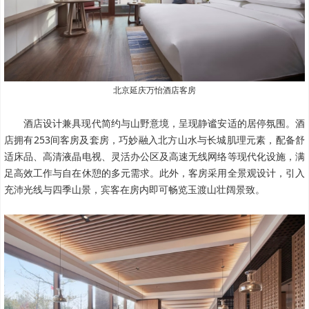
北京延庆万怡酒店
客房
酒店设计兼具现代简约与山野意境，呈现静谧安适的居停氛围。酒
店拥有253间客房及套房，巧妙融入北方山水与长城肌理元素，配备舒
适床品、高清液晶电视、灵活办公区及高速无线网络等现代化设施，满
足高效工作与自在休憩的多元需求。此外，客房采用全景观设计，引入
充沛光线与四季山景，宾客在房内即可畅览玉渡山壮阔景致。