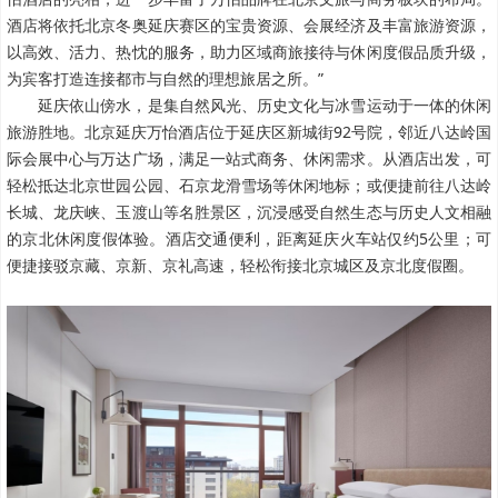
酒店将依托北京冬奥延庆赛区的宝贵资源、会展经济及丰富旅游资源，
以高效、活力、热忱的服务，助力区域商旅接待与休闲度假品质升级，
为宾客打造连接都市与自然的理想旅居之所。”
延庆依山傍水，是集自然风光、历史文化与冰雪运动于一体的休闲
旅游胜地。北京延庆万怡酒店位于延庆区新城街92号院，邻近八达岭国
际会展中心与万达广场，满足一站式商务、休闲需求。从酒店出发，可
轻松抵达北京世园公园、石京龙滑雪场等休闲地标；或便捷前往八达岭
长城、龙庆峡、玉渡山等名胜景区，沉浸感受自然生态与历史人文相融
的京北休闲度假体验。酒店交通便利，距离延庆火车站仅约5公里；可
便捷接驳京藏、京新、京礼高速，轻松衔接北京城区及京北度假圈。