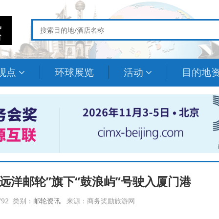
观点
环球展览
活动
目的地
远洋邮轮”旗下“鼓浪屿”号驶入厦门港
2792 类别：
邮轮资讯
来源：商务奖励旅游网