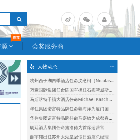
资源
会奖服务商
人物动态
杭州西子湖四季酒店任命沈念柯（Nicolas Senes）为酒店总经理
万豪国际集团任命陈国军担任石梅湾威斯汀度假酒店总经理
马斯喀特千禧大酒店任命Michael Kasch为酒店总经理
华住集团诺富特品牌任命姜海洋为厦门国际会议中心诺富特酒店总经理
华住集团诺富特品牌任命马嘉敏为成都春熙路诺富特酒店总经理
朗廷酒店集团任命施洛德为首席运营官
蒯宇翔出任苏州太湖皇冠假日酒店总经理