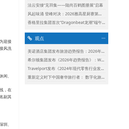
法云安缦“见羽集——陆尚百鹤图册展”启幕
风起味涌 登峰对决：2026雅高星厨赛第二阶段启动
香格里拉集团首次“Dragonbeat龙潮”端午庆典精彩落幕
观点
业为迎接
“接风洗
美诺酒店集团发布旅游趋势报告：2026年市场保持乐观并揭示旅行者渴望联结
希尔顿集团发布《2026年趋势报告》：Whycation成为旅行新趋势
Travelport发布《2024年现代零售行业发展状况报告》
、休闲、
重新定义时下中国奢华旅行者： 数字化旅行与体验式奢华将成为影响2024年旅行选择的关键词
线，在
造名副其
、深圳、