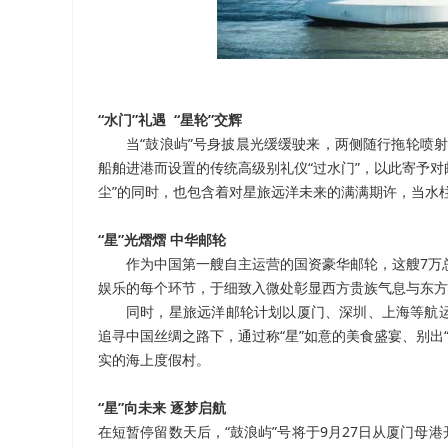
“水门”礼遇 “星轮”交辉
当“鼓浪屿”号身披晨光缓缓驶来，两侧随行拖轮喷射
船舶进港而设置的传统高级别礼仪“过水门”，以此寄予对
尘”的同时，也包含着对星旅远洋未来的满满期许，当水柱
“星”光熠熠 中华邮轮
作为中国第一艘自主运营的国资豪华邮轮，这艘7万总
娱乐的每个环节，于细致入微处彰显西方贵族气息与东方
同时，星旅远洋邮轮计划以厦门、深圳、上海等航
追寻中国丝绸之路下，通过称“星”如意的美食盛宴、别出“
实的海上度假村。
“星”向未来 逐梦启航
在短暂停留数天后，“鼓浪屿”号将于9月27日从厦门母港