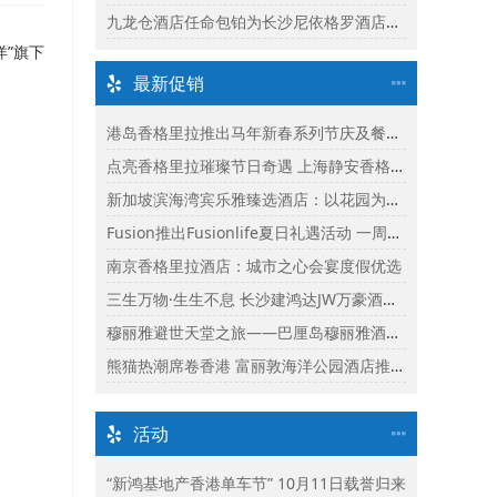
九龙仓酒店任命包铂为长沙尼依格罗酒店及长沙玛珂酒店区域总经理
洋”旗下
最新促销
港岛香格里拉推出马年新春系列节庆及餐饮体验
点亮香格里拉璀璨节日奇遇 上海静安香格里拉推出缤纷献礼
新加坡滨海湾宾乐雅臻选酒店：以花园为幕，共庆新加坡60周年国庆盛宴
Fusion推出Fusionlife夏日礼遇活动 一周年志庆呈献迎新独家假期奖赏
南京香格里拉酒店：城市之心会宴度假优选
三生万物·生生不息 长沙建鸿达JW万豪酒店×Ralph Lauren Polo Earth开启可持续生活旅行美学
穆丽雅避世天堂之旅——巴厘岛穆丽雅酒店独家延住礼遇
熊猫热潮席卷香港 富丽敦海洋公园酒店推出“亲亲大熊猫住宿体验”
活动
“新鸿基地产香港单车节” 10月11日载誉归来