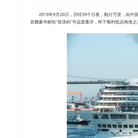
2019年9月20日，历经39个日夜，航行万里，由
首艘豪华邮轮“鼓浪屿”号远渡重洋，终于顺利抵达闽海之