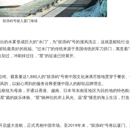
鼓浪屿号驶入厦门海域
出的水雾形成巨大的“水门”，为“鼓浪屿”号的接风洗尘，这就是邮轮行
邮轮最美好的祝福。“过水门”的传统来源于美国传统的军刀拱门，寓意着
划过，冲刷掉过往，“星”的征途已经展开。
吨、载客量达1,880人的“鼓浪屿”号将中国文化淋漓尽致地贯穿于餐饮
风韵，以贴心周到的服务诠释更懂中国人的邮轮品牌理念。
运枢纽为母港，开通以香港、越南、日本等东南亚地区为目的地的特色航
星”裁的娱乐体验、“星”驰神往的岸上风光、温“星”惬意的海上生活，打
开启盛大首航，正式亮相中国市场。至2019年末，“鼓浪屿”号将以厦门