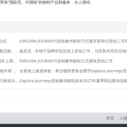
带来“国际范、中国味”的独特产品和服务，令人期待。
水仪式
“亚洲旗舰”MSC荣耀号今日回归上海母港，多重体验焕新启航，金秋航次持续热销中
皇家加勒比集团公布2026年第二季度财报，业绩超预期并上调全年业绩指引
EXPLORA JOURNEYS意铂奢华邮轮正式接收意铂三号
EXPLORA JOURNEYS意铂奢华邮轮发布意铂二号“静谧地中海”航季臻选美馔、海洋养修与文化体验
EXPLORA JOURNEYS意铂奢华邮轮庆祝EXPLORA奢旅行家俱乐部成立一周年
资讯
人