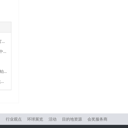
EXPLORA JOURNEYS意铂奢华邮轮于巴塞罗那举行意铂三号官方命名仪式
扬尼克 · 辛纳于温网夺冠后登上意铂三号，与宾客共同开启地中海序章之旅
全新海上旅居体验：希尔顿荣誉客会携手Explora Journeys意铂奢华邮轮重磅推出全新臻奢海洋之旅奖励计划
Explora Journeys意铂奢华邮轮发布2027年夏季阿拉斯加首航季精选目的地体验
物
行业观点
环球展览
活动
目的地资源
会奖服务商