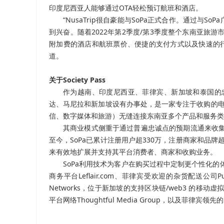
印度尼西亚人能够通过OTA轻松预订航班和酒店。
“NusaTrip很自豪能与SoPa正式合作。通过
到兴奋。随着2022年第2季度/第3季度整个东南亚旅游
附加费的酒店和航班票价、便捷的支付方式以及快速的行程预订来
道。
关于Society Pass
作为越南、印度尼西亚、菲律宾、新加坡和泰国的忠
达、马尼拉和新加坡设有办事处，是一家专注于收购的电
信、数字媒体和旅游）无缝连接东南亚多个产品和服务类
其商业模式侧重于通过普遍忠诚点的预期流通来收集
至今，SoPa已累计注册用户超330万，注册商家和品牌超
来有效地扩展并支持其平台消费者、商家和收购业务。
SoPa利用技术为客户在购买过程中定制更个性化的
商务平台Leflair.com、菲律宾受欢迎的杂货配送公司Pus
Networks，位于新加坡的支持区块链/web3 的
平台网络Thoughtful Media Group，以及菲律宾