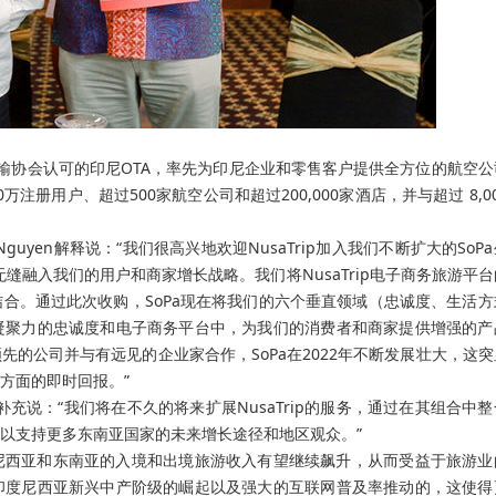
航空运输协会认可的印尼OTA，率先为印尼企业和零售客户提供全方位的航空
万注册用户、超过500家航空公司和超过200,000家酒店，并与超过 8,0
is Nguyen解释说：“我们很高兴地欢迎NusaTrip加入我们不断扩大的SoP
p无缝融入我们的用户和商家增长战略。我们将NusaTrip电子商务旅游平
合。通过此次收购，SoPa现在将我们的六个垂直领域（忠诚度、生活方
凝聚力的忠诚度和电子商务平台中，为我们的消费者和商家提供增强的产
的公司并与有远见的企业家合作，SoPa在2022年不断发展壮大，这
方面的即时回报。”
oetanto补充说：“我们将在不久的将来扩展NusaTrip的服务，通过在其组合中
以支持更多东南亚国家的未来增长途径和地区观众。”
尼西亚和东南亚的入境和出境旅游收入有望继续飙升，从而受益于旅游业
印度尼西亚新兴中产阶级的崛起以及强大的互联网普及率推动的，这使得