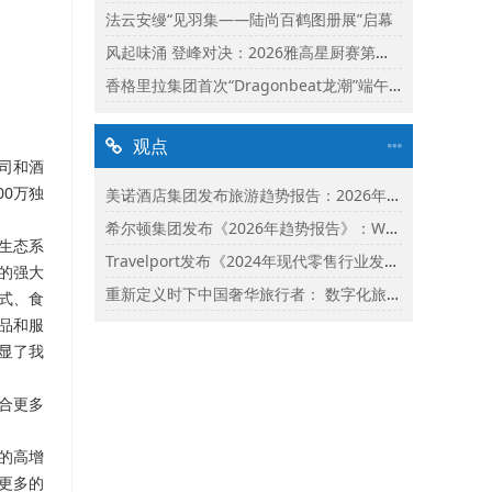
法云安缦“见羽集——陆尚百鹤图册展”启幕
风起味涌 登峰对决：2026雅高星厨赛第二阶段启动
香格里拉集团首次“Dragonbeat龙潮”端午庆典精彩落幕
观点
公司和酒
00万独
美诺酒店集团发布旅游趋势报告：2026年市场保持乐观并揭示旅行者渴望联结
希尔顿集团发布《2026年趋势报告》：Whycation成为旅行新趋势
a生态系
Travelport发布《2024年现代零售行业发展状况报告》
台的强大
重新定义时下中国奢华旅行者： 数字化旅行与体验式奢华将成为影响2024年旅行选择的关键词
式、食
品和服
突显了我
整合更多
的高增
更多的