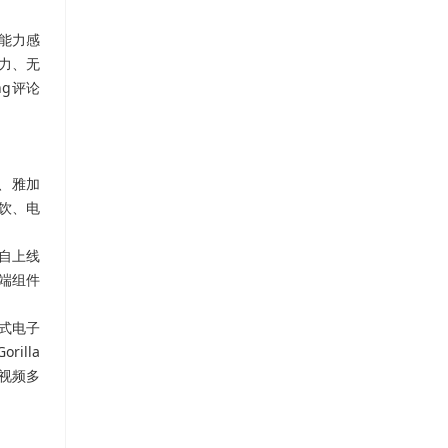
销能力感
争力、无
ng评论
、雅加
饮、电
自上线
尖端组件
方式电子
illa
字视频多