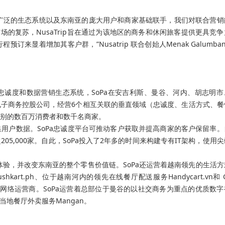
与SoPa广泛的生态系统以及东南亚的庞大用户和商家基础联手，我们对联合营
市场的复苏，NusaTrip旨在通过为该地区的商务和休闲旅客提供更具竞
显着增加其客户群，”Nusatrip 联合创始人Menak Galumba
诚度和数据营销生态系统，SoPa在安吉利斯、曼谷、河内、胡志明市
子商务控股公司，经营6个相互关联的垂直领域（忠诚度、生活方式、餐
别的数百万消费者和数千名商家。
用户数据。SoPa忠诚度平台可推动客户获取并提高商家的客户保留率。
205,000家。自此，SoPa投入了2年多的时间来构建专有IT架构，使用
体验，并改变东南亚的整个零售价值链。SoPa还运营着越南领先的生活
hkart.ph、位于越南河内的领先在线餐厅配送服务Handycart.vn和 Gor
移动虚拟网络运营商。SoPa运营着总部位于曼谷的以社交商务为重点的优质数
领先的当地餐厅外卖服务Mangan。