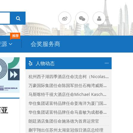
资源
会奖服务商
人物动态
杭州西子湖四季酒店任命沈念柯（Nicolas Senes）为酒店总经理
万豪国际集团任命陈国军担任石梅湾威斯汀度假酒店总经理
马斯喀特千禧大酒店任命Michael Kasch为酒店总经理
华住集团诺富特品牌任命姜海洋为厦门国际会议中心诺富特酒店总经理
西亚
华住集团诺富特品牌任命马嘉敏为成都春熙路诺富特酒店总经理
朗廷酒店集团任命施洛德为首席运营官
蒯宇翔出任苏州太湖皇冠假日酒店总经理