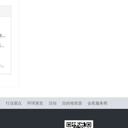
Travelport推出TripServices——一个正在改变人工智能时代旅游销售与服务方式的API平台
中国非公立医疗机构协会赴马来西亚考察 共探跨境医疗合作新机遇
Justgotrip与RightRez宣布战略合作 共同提升全球航司产品分销能力
物
行业观点
环球展览
活动
目的地资源
会奖服务商