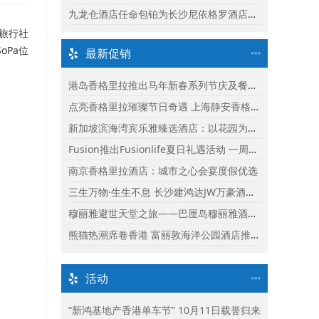
九龙仓酒店任命包铂为长沙尼依格罗酒店及长沙玛珂酒店区域总经理
旅行社
oPa位
最新促销
港岛香格里拉推出马年新春系列节庆及餐饮体验
点亮香格里拉璀璨节日奇遇 上海静安香格里拉推出缤纷献礼
新加坡滨海湾宾乐雅臻选酒店：以花园为幕，共庆新加坡60周年国庆盛宴
Fusion推出Fusionlife夏日礼遇活动 一周年志庆呈献迎新独家假期奖赏
南京香格里拉酒店：城市之心会宴度假优选
三生万物·生生不息 长沙建鸿达JW万豪酒店×Ralph Lauren Polo Earth开启可持续生活旅行美学
穆丽雅避世天堂之旅——巴厘岛穆丽雅酒店独家延住礼遇
熊猫热潮席卷香港 富丽敦海洋公园酒店推出“亲亲大熊猫住宿体验”
活动
“新鸿基地产香港单车节” 10月11日载誉归来