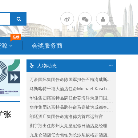
资源
会奖服务商
人物动态
万豪国际集团任命陈国军担任石梅湾威斯汀度假酒店总经理
马斯喀特千禧大酒店任命Michael Kasch为酒店总经理
华住集团诺富特品牌任命姜海洋为厦门国际会议中心诺富特酒店总经理
华住集团诺富特品牌任命马嘉敏为成都春熙路诺富特酒店总经理
扩张
朗廷酒店集团任命施洛德为首席运营官
蒯宇翔出任苏州太湖皇冠假日酒店总经理
九龙仓酒店任命包铂为长沙尼依格罗酒店及长沙玛珂酒店区域总经理