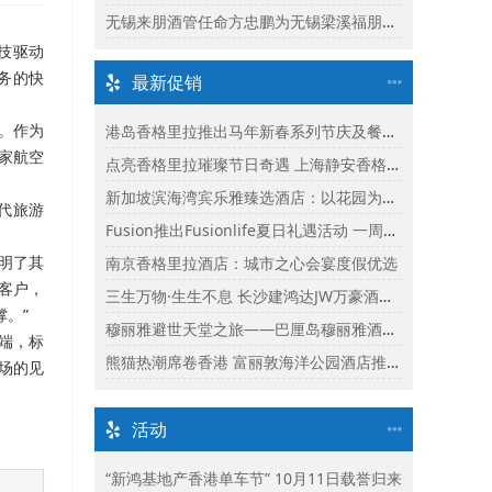
无锡来朋酒管任命方忠鹏为无锡梁溪福朋喜来登酒店总经理
科技驱动
业务的快
最新促销
伴。作为
港岛香格里拉推出马年新春系列节庆及餐饮体验
多家航空
点亮香格里拉璀璨节日奇遇 上海静安香格里拉推出缤纷献礼
新加坡滨海湾宾乐雅臻选酒店：以花园为幕，共庆新加坡60周年国庆盛宴
现代旅游
Fusion推出Fusionlife夏日礼遇活动 一周年志庆呈献迎新独家假期奖赏
证明了其
南京香格里拉酒店：城市之心会宴度假优选
客户，
三生万物·生生不息 长沙建鸿达JW万豪酒店×Ralph Lauren Polo Earth开启可持续生活旅行美学
撑。”
穆丽雅避世天堂之旅——巴厘岛穆丽雅酒店独家延住礼遇
开端，标
熊猫热潮席卷香港 富丽敦海洋公园酒店推出“亲亲大熊猫住宿体验”
场的见
活动
“新鸿基地产香港单车节” 10月11日载誉归来