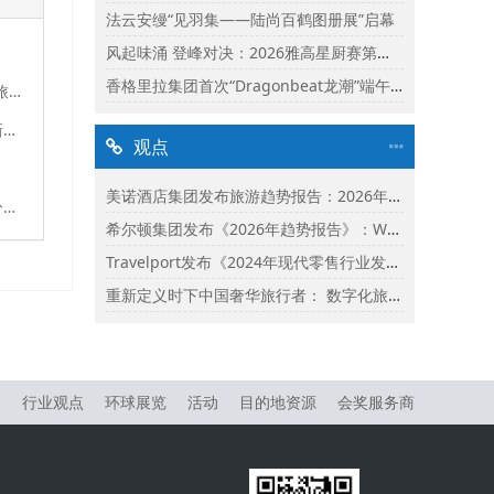
法云安缦“见羽集——陆尚百鹤图册展”启幕
风起味涌 登峰对决：2026雅高星厨赛第二阶段启动
香格里拉集团首次“Dragonbeat龙潮”端午庆典精彩落幕
Travelport推出TripServices——一个正在改变人工智能时代旅游销售与服务方式的API平台
中国非公立医疗机构协会赴马来西亚考察 共探跨境医疗合作新机遇
观点
美诺酒店集团发布旅游趋势报告：2026年市场保持乐观并揭示旅行者渴望联结
Justgotrip与RightRez宣布战略合作 共同提升全球航司产品分销能力
希尔顿集团发布《2026年趋势报告》：Whycation成为旅行新趋势
Travelport发布《2024年现代零售行业发展状况报告》
重新定义时下中国奢华旅行者： 数字化旅行与体验式奢华将成为影响2024年旅行选择的关键词
物
行业观点
环球展览
活动
目的地资源
会奖服务商