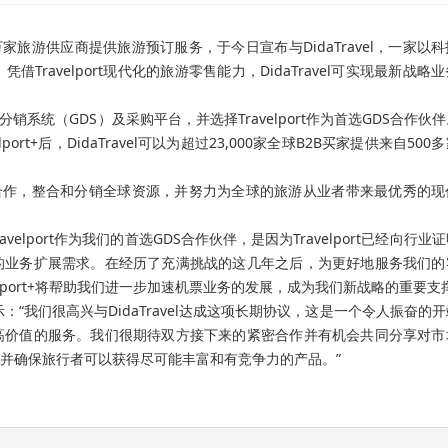
十万家旅游供应商提供旅游预订服务，于今日宣布与DidaTravel，一家以
ravelport现代化的旅游零售能力，DidaTravel可实现最新战略
上分销系统（GDS）及采购平台，并选择Travelport作为首选GDS合作伙
t+后，DidaTravel可以为超过23,000家全球B2B买家提供来自500
续展开紧密的合作，整合和分销全球资源，并努力为全球的旅游从业者带来最优秀的
选择Travelport作为我们的首选GDS合作伙伴，是因为Travelport已经向行业
的业务扩展需求。在经历了充满挑战的这几年之后，为更好地服务我们的
avelport+将帮助我们进一步加速机票业务的发展，成为我们新战略的重要支
ua表示：“我们很高兴与DidaTravel达成这项长期协议，这是一个令人振奋的
高价值的服务。我们很期待双方接下来的紧密合作并有机会共同分享对市
并确保旅行者可以获得尽可能丰富和有竞争力的产品。”