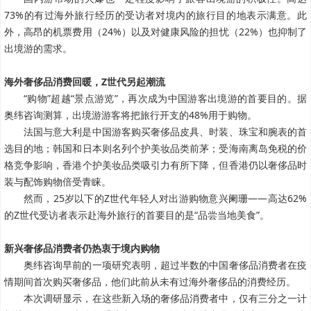
73%的有过海外旅行经历的受访者对境内的旅行目的地表示满意。此
外，高昂的机票费用（24%）以及对健康风险的担忧（22%）也抑制了
出境游的需求。
海外奢侈品消费回暖，Z世代另起潮流
“购物”超越“景点游览”，再次成为中国游客出境游的首要目的。据
奥纬咨询测算，出境游游客将把旅行开支的48%用于购物。
法国与意大利是中国游客购买奢侈品皮具、时装、珠宝和腕表的首
选目的地；韩国和日本则名列个护美妆品类前茅；受海南离岛免税的价
格竞争影响，香港个护美妆品类吸引力有所下降，但香港仍以奢侈品时
装与配饰购物倍受青睐。
然而，25岁以下的Z世代年轻人对出游购物意兴阑珊——高达62%
的Z世代受访者表示赴海外旅行的首要目的是“品尝当地美食”。
新兴奢侈品消费者仍热衷于境内购物
奥纬咨询早前的一项研究表明，超过半数的中国奢侈品消费者在疫
情期间首次购买奢侈品，他们此前从未有过海外奢侈品的消费经历。
本次调研显示，在这些新入场的奢侈品消费者中，仅有三分之一计