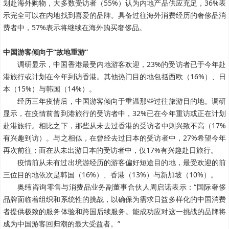
划赴海外购物，大多数受访者（55%）认为内地产品供应充足，36%表
示完全可以在内地找到喜爱的品牌。具备过往海外消费经历的奢侈品消
费者中，57%表示将继续在海外购买奢侈品。
中国游客倾向于“故地重游”
调研显示，中国香港最受内地游客欢迎，23%的受访者已于今年赴
港旅行或计划在今年到访香港。其他热门目的地包括西欧（16%）、日
本（15%）与韩国（14%）。
经历三年疫情后，中国游客倾向于重温那些过往旅游目的地。调研
显示，在疫情前曾到港旅行的受访者中，32%已在今年重访或正在计划
赴港旅行。相比之下，那些从未去过香港的受访者中则兴致不高（17%
有兴趣到访）。与之相似，在曾经去过日本的受访者中，27%希望今年
再次前往；而在从未出游日本的受访者中，仅17%有兴趣赴日旅行。
疫情前从未有过出境游经历的游客偏好短途目的地，最受欢迎的前
三位目的地依次是韩国（16%）、香港（13%）与新加坡（10%）。
奥纬咨询零售与消费品业务副董事合伙人周启诺表示：“国际奢侈
品牌面临着组织和系统性的挑战，以确保为需求日益多样化的中国消费
者提供极致的服务体验和跨国后续服务。能成功应对这一挑战的品牌将
成为中国游客回归潮的最大受益者。”