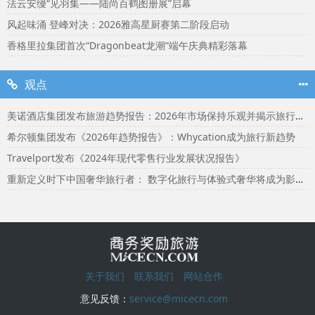
法云安缦“见羽集——陆尚百鹤图册展”启幕
风起味涌 登峰对决：2026雅高星厨赛第二阶段启动
香格里拉集团首次“Dragonbeat龙潮”端午庆典精彩落幕
观点
美诺酒店集团发布旅游趋势报告：2026年市场保持乐观并揭示旅行者渴望联结
希尔顿集团发布《2026年趋势报告》：Whycation成为旅行新趋势
Travelport发布《2024年现代零售行业发展状况报告》
重新定义时下中国奢华旅行者： 数字化旅行与体验式奢华将成为影响2024年旅行选择的关键词
关于我们
联系我们
网站合作
意见反馈：
service@micecn.com