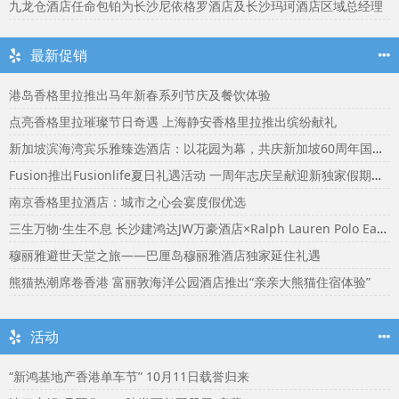
九龙仓酒店任命包铂为长沙尼依格罗酒店及长沙玛珂酒店区域总经理
最新促销
港岛香格里拉推出马年新春系列节庆及餐饮体验
点亮香格里拉璀璨节日奇遇 上海静安香格里拉推出缤纷献礼
新加坡滨海湾宾乐雅臻选酒店：以花园为幕，共庆新加坡60周年国庆盛宴
Fusion推出Fusionlife夏日礼遇活动 一周年志庆呈献迎新独家假期奖赏
南京香格里拉酒店：城市之心会宴度假优选
三生万物·生生不息 长沙建鸿达JW万豪酒店×Ralph Lauren Polo Earth开启可持续生活旅行美学
穆丽雅避世天堂之旅——巴厘岛穆丽雅酒店独家延住礼遇
熊猫热潮席卷香港 富丽敦海洋公园酒店推出“亲亲大熊猫住宿体验”
活动
“新鸿基地产香港单车节” 10月11日载誉归来