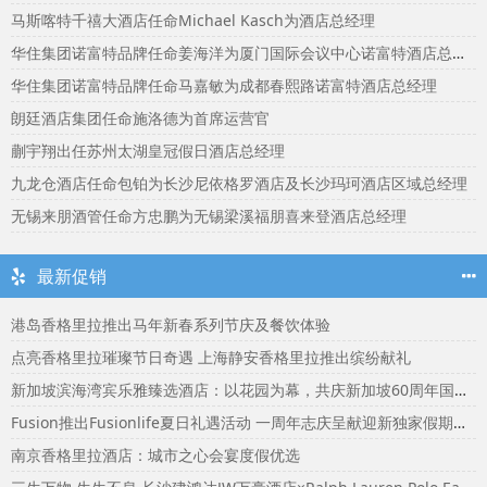
马斯喀特千禧大酒店任命Michael Kasch为酒店总经理
华住集团诺富特品牌任命姜海洋为厦门国际会议中心诺富特酒店总经理
华住集团诺富特品牌任命马嘉敏为成都春熙路诺富特酒店总经理
朗廷酒店集团任命施洛德为首席运营官
蒯宇翔出任苏州太湖皇冠假日酒店总经理
九龙仓酒店任命包铂为长沙尼依格罗酒店及长沙玛珂酒店区域总经理
无锡来朋酒管任命方忠鹏为无锡梁溪福朋喜来登酒店总经理
最新促销
港岛香格里拉推出马年新春系列节庆及餐饮体验
点亮香格里拉璀璨节日奇遇 上海静安香格里拉推出缤纷献礼
新加坡滨海湾宾乐雅臻选酒店：以花园为幕，共庆新加坡60周年国庆盛宴
Fusion推出Fusionlife夏日礼遇活动 一周年志庆呈献迎新独家假期奖赏
南京香格里拉酒店：城市之心会宴度假优选