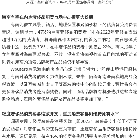
（来源：奥纬咨询2023年九月中国游客调研，奥纬分析）
海南有望在内地奢侈品消费市场中占据更大份额
海南凭借在风景、酒店、地理位置和购物价格上的优势备受消费者
青睐。调研显示，47%的重度奢侈品消费者（即在2023年奢侈品支出
超过4万元的受访者）将海南视作国内旅行的首选目的地；而在总体受
访者中这一比例为33%，在非奢侈品消费者中则仅占22%。有未成年子
女的家庭对海南更感兴趣。不过，没有将海南视作首选目的地的受访者
则表示海南的顶奢品牌与产品品类仍不够丰富。
Wouters表示海南的奢侈品市场仍极具潜力：“即便出境游已经恢
复，海南对消费者的吸引力依旧不减。未来，随着海南全面实施离岛免
税政策，以及万象城和太古里等高端购物中心的陆续开业，预计将会有
更多奢侈品消费者赴海南购物。同时，顶奢品牌将有机会进驻这些高端
购物场所，海南的奢侈品品牌及产品品类将更加丰富。”
轻度奢侈品消费客群缩减开支，重度消费客群则维持原有水平
调研发现，轻度奢侈品消费客群（即2023年奢侈品支出低于4万元
的受访者）对奢侈品消费变得更为审慎，重度奢侈品消费客群则维持原
有水平。调研显示，仅有16%的轻度奢侈品消费者表示将增加他们本年