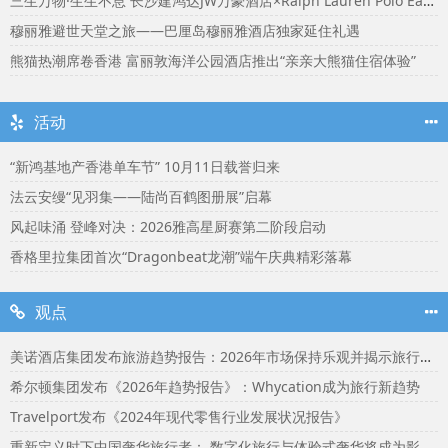
三生万物·生生不息 长沙建鸿达JW万豪酒店×Ralph Lauren Polo Earth开启可持续生活旅行美学
穆丽雅避世天堂之旅——巴厘岛穆丽雅酒店独家延住礼遇
熊猫热潮席卷香港 富丽敦海洋公园酒店推出“亲亲大熊猫住宿体验”
活动
“新鸿基地产香港单车节” 10月11日载誉归来
法云安缦“见羽集——陆尚百鹤图册展”启幕
风起味涌 登峰对决：2026雅高星厨赛第二阶段启动
香格里拉集团首次“Dragonbeat龙潮”端午庆典精彩落幕
观点
美诺酒店集团发布旅游趋势报告：2026年市场保持乐观并揭示旅行者渴望联结
希尔顿集团发布《2026年趋势报告》：Whycation成为旅行新趋势
Travelport发布《2024年现代零售行业发展状况报告》
重新定义时下中国奢华旅行者： 数字化旅行与体验式奢华将成为影响2024年旅行选择的关键词