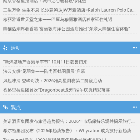
南京香格里拉酒店：城市之心会宴度假优选
三生万物·生生不息 长沙建鸿达JW万豪酒店×Ralph Lauren Polo Earth开启可持续生活旅行美学
穆丽雅避世天堂之旅——巴厘岛穆丽雅酒店独家延住礼遇
熊猫热潮席卷香港 富丽敦海洋公园酒店推出“亲亲大熊猫住宿体验”
活动
“新鸿基地产香港单车节” 10月11日载誉归来
法云安缦“见羽集——陆尚百鹤图册展”启幕
风起味涌 登峰对决：2026雅高星厨赛第二阶段启动
香格里拉集团首次“Dragonbeat龙潮”端午庆典精彩落幕
观点
美诺酒店集团发布旅游趋势报告：2026年市场保持乐观并揭示旅行者渴望联结
希尔顿集团发布《2026年趋势报告》：Whycation成为旅行新趋势
Travelport发布《2024年现代零售行业发展状况报告》