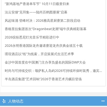
“新鸿基地产香港单车节” 10月11日载誉归来
法云安缦“见羽集——陆尚百鹤图册展”启幕
风起味涌 登峰对决：2026雅高星厨赛第二阶段启动
香格里拉集团首次“Dragonbeat龙潮”端午庆典精彩落幕
2026缤纷悉尼灯光音乐节精彩进行中
2026永明香港国际龙舟邀请赛迎龙舟庆典金禧五十载
璞瑄酒店以“纸”为线索，开启策展式生活艺术季
金沙中国首度在中国澳门主办享负盛名的国际DWP大会
时尚与可持续交织：颂萨私人岛屿2026可持续环保时装秀，邀宾客共赴创意与可持续生活的盛会
半岛酒店集团“艺术回响”2026于香港艺术月瞩目登场
人物动态