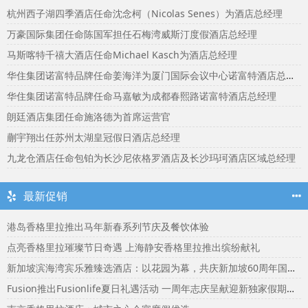
杭州西子湖四季酒店任命沈念柯（Nicolas Senes）为酒店总经理
万豪国际集团任命陈国军担任石梅湾威斯汀度假酒店总经理
马斯喀特千禧大酒店任命Michael Kasch为酒店总经理
华住集团诺富特品牌任命姜海洋为厦门国际会议中心诺富特酒店总经理
华住集团诺富特品牌任命马嘉敏为成都春熙路诺富特酒店总经理
朗廷酒店集团任命施洛德为首席运营官
蒯宇翔出任苏州太湖皇冠假日酒店总经理
九龙仓酒店任命包铂为长沙尼依格罗酒店及长沙玛珂酒店区域总经理
最新促销
港岛香格里拉推出马年新春系列节庆及餐饮体验
点亮香格里拉璀璨节日奇遇 上海静安香格里拉推出缤纷献礼
新加坡滨海湾宾乐雅臻选酒店：以花园为幕，共庆新加坡60周年国庆盛宴
Fusion推出Fusionlife夏日礼遇活动 一周年志庆呈献迎新独家假期奖赏