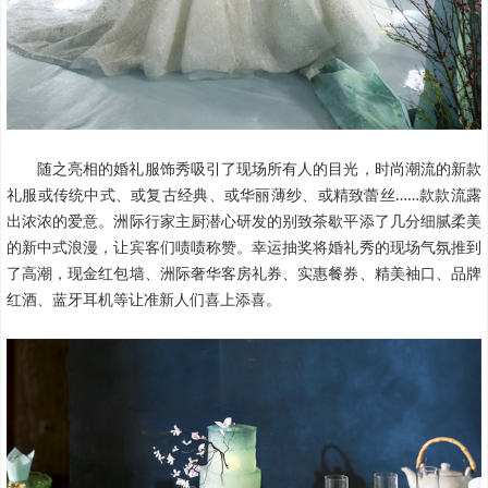
随之亮相的婚礼服饰秀吸引了现场所有人的目光，时尚潮流的新款
礼服或传统中式、或复古经典、或华丽薄纱、或精致蕾丝……款款流露
出浓浓的爱意。洲际行家主厨潜心研发的别致茶歇平添了几分细腻柔美
的新中式浪漫，让宾客们啧啧称赞。幸运抽奖将婚礼秀的现场气氛推到
了高潮，现金红包墙、洲际奢华客房礼券、实惠餐券、精美袖口、品牌
红酒、蓝牙耳机等让准新人们喜上添喜。