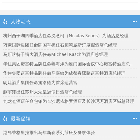
人物动态
杭州西子湖四季酒店任命沈念柯（Nicolas Senes）为酒店总经理
万豪国际集团任命陈国军担任石梅湾威斯汀度假酒店总经理
马斯喀特千禧大酒店任命Michael Kasch为酒店总经理
华住集团诺富特品牌任命姜海洋为厦门国际会议中心诺富特酒店总经理
华住集团诺富特品牌任命马嘉敏为成都春熙路诺富特酒店总经理
朗廷酒店集团任命施洛德为首席运营官
蒯宇翔出任苏州太湖皇冠假日酒店总经理
九龙仓酒店任命包铂为长沙尼依格罗酒店及长沙玛珂酒店区域总经理
最新促销
港岛香格里拉推出马年新春系列节庆及餐饮体验