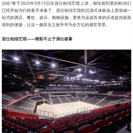
尔站”将于2025年9月13日在迎仕柏综艺馆上演，相信抢到票的粉丝们
已经开始为行程着手准备了。迎仕柏综艺馆的沉浸式体验加上度假城一
站式的酒店、餐饮、娱乐、购物设施，更将为远道而来的乐迷提供面面
俱到的便捷，让这一趟音乐之旅升华为全方位的感官享受。
迎仕柏综艺馆——精彩不止于演出谢幕