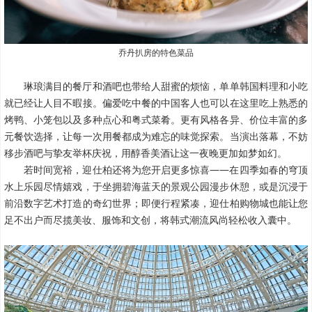
乔丹扒房的特色菜品
琳琅满目的餐厅和酒吧也带给人甜蜜的烦恼，单单韩国料理和小吃
就已经让人目不暇接。偏爱吃中餐的中国客人也可以在这里吃上熟悉的
烤鸭、小笼包以及多种点心和粤式菜肴。更有风格各异、价位丰富的多
元餐饮选择，让每一次用餐都成为难忘的味觉探索。当演出落幕，不妨
移步酒吧与挚友举杯庆祝，用醇香美酒让这一夜晚更加如梦如幻。
若时间宽裕，迎仕柏还将为您开启更多惊喜——在四季如春的穹顶
水上乐园尽情嬉戏，于坐拥碧海蓝天的景观公园漫步休憩，或是沉浸于
前沿数字艺术打造的奇幻世界；即便行程紧凑，迎仕柏购物城也能让您
足不出户而尽揽美妆、服饰和文创，将韩式潮流风尚轻松收入囊中。