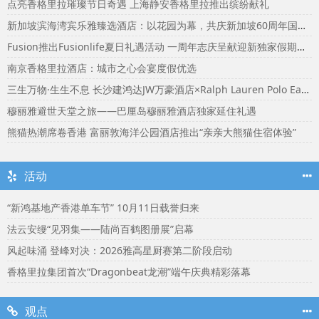
点亮香格里拉璀璨节日奇遇 上海静安香格里拉推出缤纷献礼
新加坡滨海湾宾乐雅臻选酒店：以花园为幕，共庆新加坡60周年国庆盛宴
Fusion推出Fusionlife夏日礼遇活动 一周年志庆呈献迎新独家假期奖赏
南京香格里拉酒店：城市之心会宴度假优选
三生万物·生生不息 长沙建鸿达JW万豪酒店×Ralph Lauren Polo Earth开启可持续生活旅行美学
穆丽雅避世天堂之旅——巴厘岛穆丽雅酒店独家延住礼遇
熊猫热潮席卷香港 富丽敦海洋公园酒店推出“亲亲大熊猫住宿体验”
活动
“新鸿基地产香港单车节” 10月11日载誉归来
法云安缦“见羽集——陆尚百鹤图册展”启幕
风起味涌 登峰对决：2026雅高星厨赛第二阶段启动
香格里拉集团首次“Dragonbeat龙潮”端午庆典精彩落幕
观点