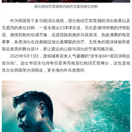
迎仕柏综艺馆场馆内部的无遮挡座位结构
作为韩国首个多功能演出场馆，迎仕柏综艺馆震撼的演出效果以及
无遮挡的座位结构，一直令观众们津津乐道。无论是缠绵悱恻的抒情歌
谣、激情四射的动感节奏，还是惊险刺激的马戏表演、热血沸腾的电竞
赛事，各类演出在此都能绽放出最耀眼的光芒。无死角的观演体验和更
靠近座席的舞台设计，更让观众的心跳与演出的节奏同频共振。
2025年9月13日，度假城将迎来人气爆棚的“张学友60+巡回演唱会
首尔站”。这位华语乐坛传奇巨星将亮相迎仕柏综艺馆舞台，这也是他
首次在韩国举办演唱会，更令海内外乐迷期待。