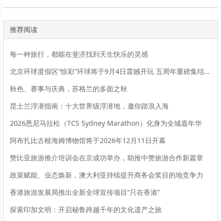
推荐阅读
每一种旅行，都能在斐济找到天生快乐的灵感
北京环球度假区“惊彩”环球将于9月4日震撼开玩 五周年重磅集结《盗墓笔记》《第五人格》等超人气IP
秋色、赛事与庆典，苏格兰的多面之秋
昆士兰浮潜指南：十大世界级浮潜地，邀你踏浪入海
2026悉尼马拉松（TCS Sydney Marathon）化身为全城嘉年华
阿布扎比古根海姆博物馆将于2026年12月11日开幕
赞比亚旅游推介培训会在京成功举办，助推中赞旅游合作新篇章
政策赋能、业态焕新，澳大利亚持续提升商务会奖目的地竞争力
香港旅游发展局推出全新全球宣传项目“只在香港”
探索印加文明：开启秘鲁跨越千年的文化遗产之旅