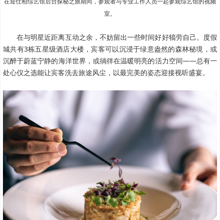
在迎仕柏综艺馆后台探秘之旅期间，参观者与专业工作人员一起参观综艺馆的视频
室。
在与明星近距离互动之余，不妨留出一些时间好好犒劳自己。度假
城共有3栋五星级酒店大楼，
宾客
可以沉浸于绿意盎然的森林秘境，或
沉醉于蔚蓝宁静的海洋世界，或徜徉在温暖明亮的活力空间——总有一
处心仪之选能让
宾客
洗去旅途风尘，以最完美的姿态迎接视听盛宴。