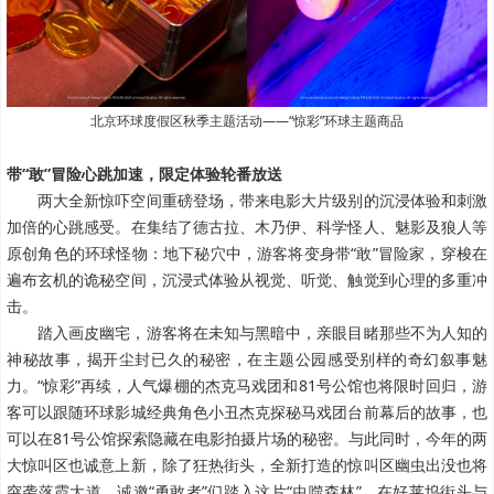
北京环球度假区秋季主题活动——“惊彩”环球主题商品
带“敢”冒险心跳加速，限定体验轮番放送
两大全新惊吓空间重磅登场，带来电影大片级别的沉浸体验和刺激
加倍的心跳感受。在集结了德古拉、木乃伊、科学怪人、魅影及狼人等
原创角色的环球怪物：地下秘穴中，游客将变身带“敢”冒险家，穿梭在
遍布玄机的诡秘空间，沉浸式体验从视觉、听觉、触觉到心理的多重冲
击。
踏入画皮幽宅，游客将在未知与黑暗中，亲眼目睹那些不为人知的
神秘故事，揭开尘封已久的秘密，在主题公园感受别样的奇幻叙事魅
力。
“惊彩”再续，人气爆棚的杰克马戏团和81号公馆也将限时回归，游
客可以跟随环球影城经典角色小丑杰克探秘马戏团台前幕后的故事，也
可以在81号公馆探索隐藏在电影拍摄片场的秘密。与此同时，今年的两
大惊叫区也诚意上新，除了狂热街头，全新打造的惊叫区幽虫出没也将
突袭落霞大道，诚邀“勇敢者”们踏入这片“虫噬森林”，在好莱坞街头与