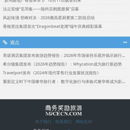
“新鸿基地产香港单车节” 10月11日载誉归来
法云安缦“见羽集——陆尚百鹤图册展”启幕
风起味涌 登峰对决：2026雅高星厨赛第二阶段启动
香格里拉集团首次“Dragonbeat龙潮”端午庆典精彩落幕
观点
美诺酒店集团发布旅游趋势报告：2026年市场保持乐观并揭示旅行者渴望联结
希尔顿集团发布《2026年趋势报告》：Whycation成为旅行新趋势
Travelport发布《2024年现代零售行业发展状况报告》
重新定义时下中国奢华旅行者： 数字化旅行与体验式奢华将成为影响2024年旅行选择的关键词
关于我们
联系我们
网站合作