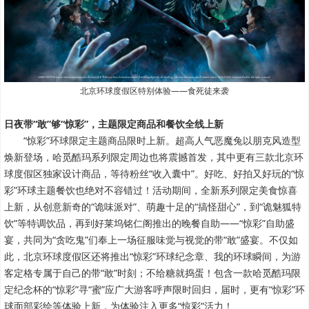
北京环球度假区特别体验——食死徒来袭
日夜带“敢”够“惊彩”，主题限定商品和餐饮全线上新
“惊彩”环球限定主题商品限时上新。超高人气恶魔兔以朋克风造型
焕新登场，哈觅酷玛系列限定周边也将震撼首发，其中更有三款北京环
球度假区独家设计商品，等待粉丝“收入囊中”。好吃、好拍又好玩的“惊
彩”环球主题餐饮也绝对不容错过！活动期间，全新系列限定美食惊喜
上新，从创意新奇的“诡味派对”、萌趣十足的“搞怪甜心”，到“诡魅狐特
饮”等特调饮品，再到好莱坞铭仁阁推出的晚餐自助——“惊彩”自助盛
宴，共同为“贪吃鬼”们奉上一场征服味觉与视觉的带“敢”盛宴。不仅如
此，北京环球度假区还将推出“惊彩”环球纪念章、我的环球瞬间，为游
客定格专属于自己的带“敢”时刻；不给糖就捣蛋！包含一款哈觅酷玛限
定纪念杯的“惊彩”寻“蜜”应广大游客呼声限时回归，届时，更有“惊彩”环
球面部彩绘等体验上新，为体验注入更多“惊彩”活力！