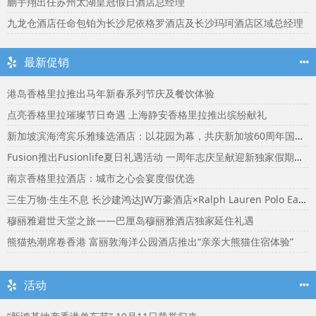
蒯宇翔出任苏州太湖皇冠假日酒店总经理
九龙仓酒店任命包铂为长沙尼依格罗酒店及长沙玛珂酒店区域总经理
最新促销
港岛香格里拉推出马年新春系列节庆及餐饮体验
点亮香格里拉璀璨节日奇遇 上海静安香格里拉推出缤纷献礼
新加坡滨海湾宾乐雅臻选酒店：以花园为幕，共庆新加坡60周年国庆盛宴
Fusion推出Fusionlife夏日礼遇活动 一周年志庆呈献迎新独家假期奖赏
南京香格里拉酒店：城市之心会宴度假优选
三生万物·生生不息 长沙建鸿达JW万豪酒店×Ralph Lauren Polo Earth开启可持续生活旅行美学
穆丽雅避世天堂之旅——巴厘岛穆丽雅酒店独家延住礼遇
熊猫热潮席卷香港 富丽敦海洋公园酒店推出“亲亲大熊猫住宿体验”
活动