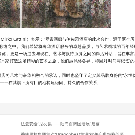
rko Cattini）表示：“罗素画廊与伊甸园酒店的此次合作，源于两个
脉络之中。我们希望将奢华酒店服务的卓越品质，与艺术领域的百年经
展览，更是一场过去与现在、艺术与款待服务之间的鲜活对话，旨在丰富
术家打造这场精彩的艺术之旅，他们虽风格各异，却因对‘时间与记忆’的
酒店将艺术与奢华相融合的承诺，同时也坚守了定义其品牌身份的“永恒优
——在其旗下所有目的地构建稳固、持久的合作关系。
法云安缦“见羽集——陆尚百鹤图册展”启幕
香格里拉集团首次“Dragonbeat龙潮”端午庆典精彩落幕