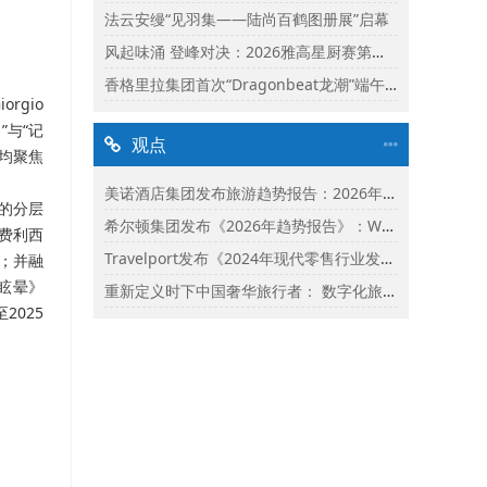
法云安缦“见羽集——陆尚百鹤图册展”启幕
风起味涌 登峰对决：2026雅高星厨赛第二阶段启动
香格里拉集团首次“Dragonbeat龙潮”端午庆典精彩落幕
rgio
”与“记
观点
均聚焦
美诺酒店集团发布旅游趋势报告：2026年市场保持乐观并揭示旅行者渴望联结
的分层
希尔顿集团发布《2026年趋势报告》：Whycation成为旅行新趋势
费利西
Travelport发布《2024年现代零售行业发展状况报告》
；并融
《眩晕》
重新定义时下中国奢华旅行者： 数字化旅行与体验式奢华将成为影响2024年旅行选择的关键词
2025