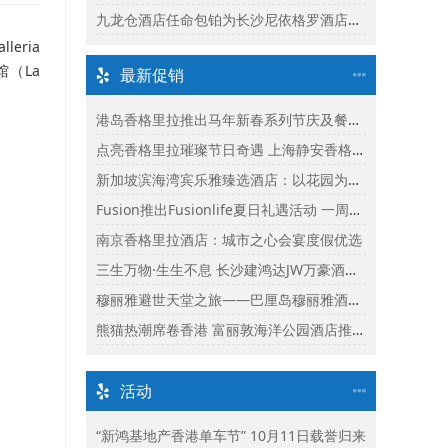
九龙仓酒店任命包铂为长沙尼依格罗酒店及长沙玛珂酒店区域总经理
eria
馆（La
最新促销
港岛香格里拉推出马年新春系列节庆及餐饮体验
点亮香格里拉璀璨节日奇遇 上海静安香格里拉推出缤纷献礼
新加坡滨海湾宾乐雅臻选酒店：以花园为幕，共庆新加坡60周年国庆盛宴
Fusion推出Fusionlife夏日礼遇活动 一周年志庆呈献迎新独家假期奖赏
南京香格里拉酒店：城市之心会宴度假优选
三生万物·生生不息 长沙建鸿达JW万豪酒店×Ralph Lauren Polo Earth开启可持续生活旅行美学
穆丽雅避世天堂之旅——巴厘岛穆丽雅酒店独家延住礼遇
熊猫热潮席卷香港 富丽敦海洋公园酒店推出“亲亲大熊猫住宿体验”
活动
“新鸿基地产香港单车节” 10月11日载誉归来