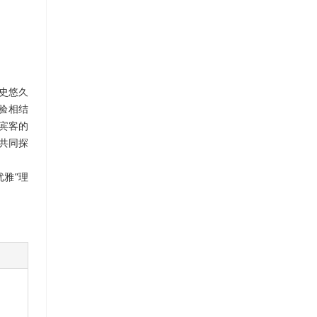
历史悠久
验相结
宾客的
共同探
雅”理