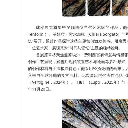
此次展览将集中呈现四位当代艺术家的作品，他们分别是
Tentolini）、基娅拉・索尔加托（Chiara Sorgat
忆”展开，通过作品探讨这些主题如何激发美感、引发思
一位艺术家，展现其对“时间与记忆”主题的独特诠释。
首展篇章将聚焦曼努埃尔・费利西富有诗意与情感张
创作工艺呈现，涵盖后现代装置艺术与绘画等多种形式
的创作材料与手法极具特色：他采用经预处理的画布，
入来自全球各地的复古面料。此次展出的代表作包括《眩晕》（V
（Vertigine，2024年）、《狼》（Lupo，2025
年11月20日。