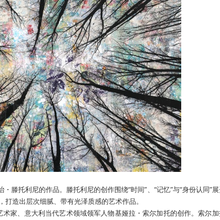
治
・
滕托利尼的作品。滕托利尼的创作围绕“时间”、“记忆”与“身份认同”
介，打造出层次细腻、带有光泽质感的艺术作品。
名艺术家、意大利当代艺术领域领军人物基娅拉・索尔加托的创作。索尔加