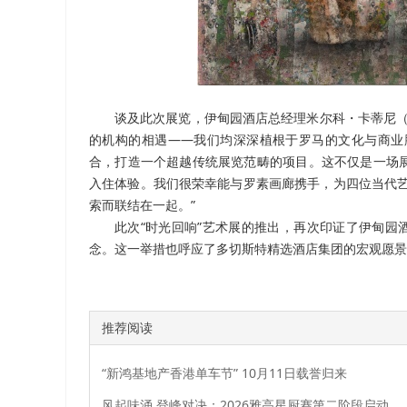
谈及此次展览，伊甸园酒店总经理米尔科・卡蒂尼（Mi
的机构的相遇——我们均深深植根于罗马的文化与商业
合，打造一个超越传统展览范畴的项目。这不仅是一场
入住体验。我们很荣幸能与罗素画廊携手，为四位当代艺
索而联结在一起。”
此次“时光回响”艺术展的推出，再次印证了伊甸园
念。这一举措也呼应了多切斯特精选酒店集团的宏观愿景
推荐阅读
“新鸿基地产香港单车节” 10月11日载誉归来
风起味涌 登峰对决：2026雅高星厨赛第二阶段启动