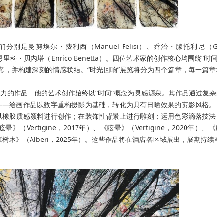
曼努埃尔・费利西（Manuel Felisi）、乔治・滕托利尼（Gio
o）与恩里科・贝内塔（Enrico Benetta）。四位艺术家的创作核心均围绕“时间
考，并构建深刻的情感联结。“时光回响”展览将分为四个篇章，每一篇章
力的作品，他的艺术创作始终以“时间”概念为灵感源泉。其作品通过复杂
——绘画作品以数字重构摄影为基础，转化为具有日晒效果的剪影风格。
以橡胶质感颜料进行创作；在装饰性背景上进行雕刻；运用色彩滴落技法
ertigine，2017年）、《眩晕》（Vertigine，2020年）、
年）与《树木》（Alberi，2025年）。这些作品将在酒店各区域展出，展期持续至