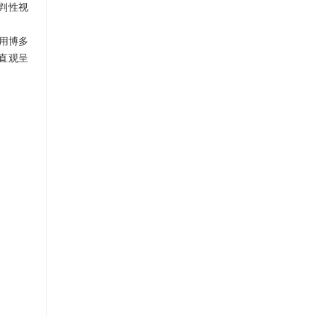
判性视
用博多
式直观呈