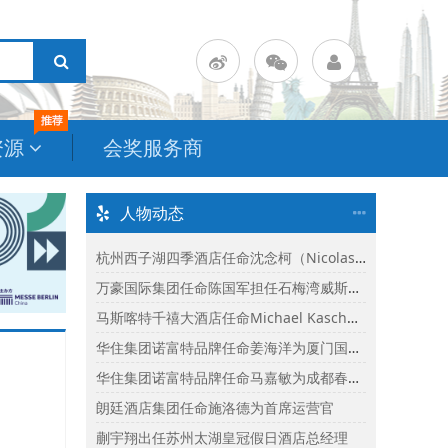
资源
会奖服务商
人物动态
杭州西子湖四季酒店任命沈念柯（Nicolas Senes）为酒店总经理
万豪国际集团任命陈国军担任石梅湾威斯汀度假酒店总经理
马斯喀特千禧大酒店任命Michael Kasch为酒店总经理
华住集团诺富特品牌任命姜海洋为厦门国际会议中心诺富特酒店总经理
华住集团诺富特品牌任命马嘉敏为成都春熙路诺富特酒店总经理
朗廷酒店集团任命施洛德为首席运营官
蒯宇翔出任苏州太湖皇冠假日酒店总经理