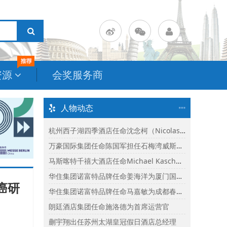
资源
会奖服务商
人物动态
杭州西子湖四季酒店任命沈念柯（Nicolas Senes）为酒店总经理
万豪国际集团任命陈国军担任石梅湾威斯汀度假酒店总经理
马斯喀特千禧大酒店任命Michael Kasch为酒店总经理
华住集团诺富特品牌任命姜海洋为厦门国际会议中心诺富特酒店总经理
癌研
华住集团诺富特品牌任命马嘉敏为成都春熙路诺富特酒店总经理
朗廷酒店集团任命施洛德为首席运营官
蒯宇翔出任苏州太湖皇冠假日酒店总经理