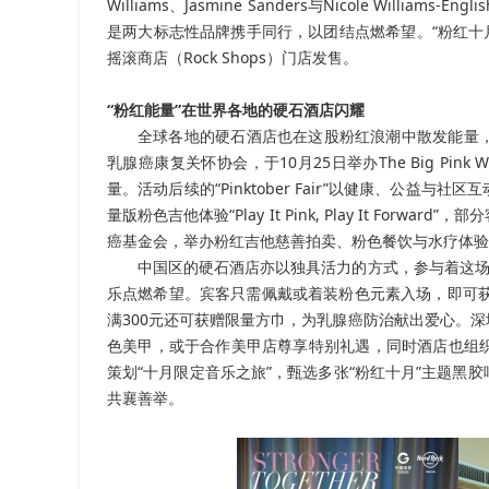
Williams、Jasmine Sanders与Nicole Wi
是两大标志性品牌携手同行，以团结点燃希望。“粉红十
摇滚商店（Rock Shops）门店发售。
“粉红能量”在世界各地的硬石酒店闪耀
全球各地的硬石酒店也在这股粉红浪潮中散发能量
乳腺癌康复关怀协会，于10月25日举办The Big P
量。活动后续的“Pinktober Fair”以健康、公
量版粉色吉他体验“Play It Pink, Play It F
癌基金会，举办粉红吉他慈善拍卖、粉色餐饮与水疗体验
中国区的硬石酒店亦以独具活力的方式，参与着这场
乐点燃希望。宾客只需佩戴或着装粉色元素入场，即可获赠精
满300元还可获赠限量方巾，为乳腺癌防治献出爱心。
色美甲，或于合作美甲店尊享特别礼遇，同时酒店也组
策划“十月限定音乐之旅”，甄选多张“粉红十月”主题
共襄善举。