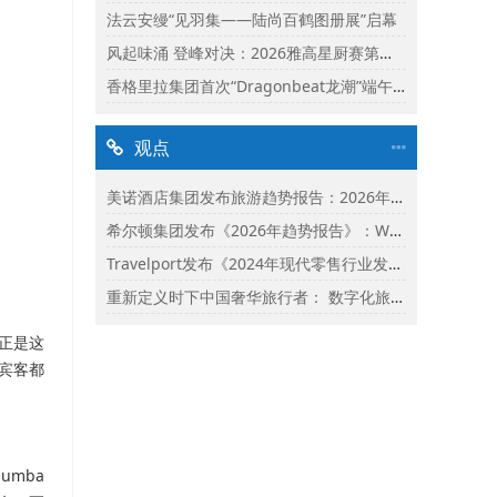
法云安缦“见羽集——陆尚百鹤图册展”启幕
风起味涌 登峰对决：2026雅高星厨赛第二阶段启动
香格里拉集团首次“Dragonbeat龙潮”端午庆典精彩落幕
观点
美诺酒店集团发布旅游趋势报告：2026年市场保持乐观并揭示旅行者渴望联结
希尔顿集团发布《2026年趋势报告》：Whycation成为旅行新趋势
Travelport发布《2024年现代零售行业发展状况报告》
重新定义时下中国奢华旅行者： 数字化旅行与体验式奢华将成为影响2024年旅行选择的关键词
动正是这
宾客都
mba