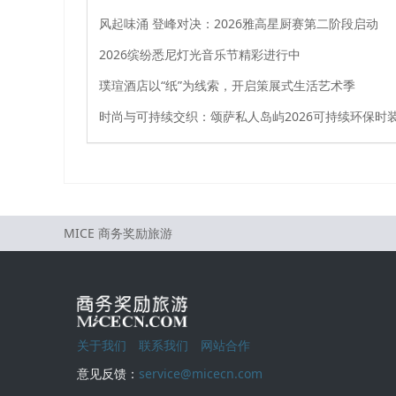
风起味涌 登峰对决：2026雅高星厨赛第二阶段启动
2026缤纷悉尼灯光音乐节精彩进行中
璞瑄酒店以“纸”为线索，开启策展式生活艺术季
MICE 商务奖励旅游
关于我们
联系我们
网站合作
意见反馈：
service@micecn.com