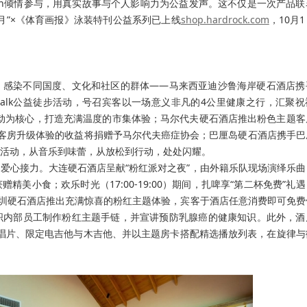
lliams-English倾情参与，用真实故事与个人影响力为公益发声。这不仅是一次产品
月”×《体育画报》泳装特刊公益系列已上线
shop.hardrock.com
，10月
，感染不同国度、文化和社区的群体——马来西亚迪沙鲁海岸硬石酒店携
ink Walk公益徒步活动，号召宾客以一场意义非凡的4公里健康之行，汇聚
益与社区互动为核心，打造充满温度的市集体验；马尔代夫硬石酒店推出粉色主题
orward”，部分客房升级体验的收益将捐赠予马尔代夫癌症协会；巴厘岛硬石酒店携手
活动，从音乐到味蕾，从放松到行动，处处闪耀。
爱心接力。大连硬石酒店呈献“粉红派对之夜”，由外籍乐队现场演绎乐曲
美小食；欢乐时光（17:00-19:00）期间，扎啤享“第二杯免费”礼
深圳硬石酒店推出充满惊喜的粉红主题体验，宾客于酒店任意消费即可免费
织内部员工制作粉红主题手链，并宣讲预防乳腺癌的健康知识。此外，酒
黑胶唱片、限定电吉他与木吉他、并以主题房卡搭配精选播放列表，在旋律与