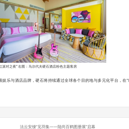
红派对之夜” 右图：马尔代夫硬石酒店粉色主题客
房
理念的世界级娱乐与酒店品牌，硬石将持续通过全球各个目的地与多元化平台，在
法云安缦“见羽集——陆尚百鹤图册展”启幕