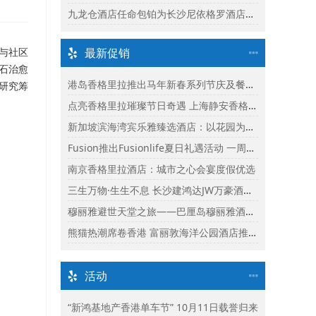
九龙仓酒店任命包铂为长沙尼依格罗酒店及长沙玛珂酒店区域总经理
客与社区
最新促销
石治愈
港岛香格里拉推出马年新春系列节庆及餐饮体验
研究筹
点亮香格里拉璀璨节日奇遇 上海静安香格里拉推出缤纷献礼
新加坡滨海湾宾乐雅臻选酒店：以花园为幕，共庆新加坡60周年国庆盛宴
Fusion推出Fusionlife夏日礼遇活动 一周年志庆呈献迎新独家假期奖赏
南京香格里拉酒店：城市之心会宴度假优选
三生万物·生生不息 长沙建鸿达JW万豪酒店×Ralph Lauren Polo Earth开启可持续生活旅行美学
穆丽雅避世天堂之旅——巴厘岛穆丽雅酒店独家延住礼遇
熊猫热潮席卷香港 富丽敦海洋公园酒店推出“亲亲大熊猫住宿体验”
活动
“新鸿基地产香港单车节” 10月11日载誉归来