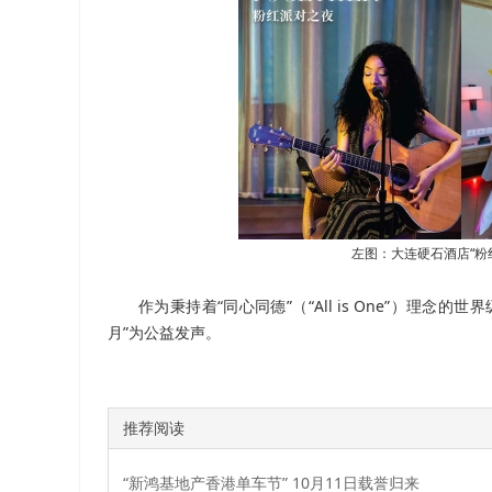
左图：大连硬石酒店“粉
作为秉持着“同心同德”（“All is One”）
月”为公益发声。
推荐阅读
“新鸿基地产香港单车节” 10月11日载誉归来