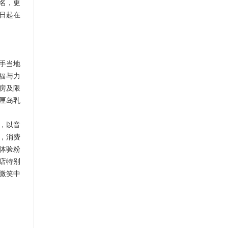
联名，更
1日起在
手当地
祝福与力
客房及限
巴厘岛乳
，以音
遇，消费
体验粉
店特别
微笑中