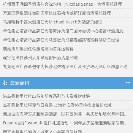
杭州西子湖四季酒店任命沈念柯（Nicolas Senes）为酒店总经理
万豪国际集团任命陈国军担任石梅湾威斯汀度假酒店总经理
马斯喀特千禧大酒店任命Michael Kasch为酒店总经理
华住集团诺富特品牌任命姜海洋为厦门国际会议中心诺富特酒店总经理
华住集团诺富特品牌任命马嘉敏为成都春熙路诺富特酒店总经理
朗廷酒店集团任命施洛德为首席运营官
蒯宇翔出任苏州太湖皇冠假日酒店总经理
九龙仓酒店任命包铂为长沙尼依格罗酒店及长沙玛珂酒店区域总经理
最新促销
港岛香格里拉推出马年新春系列节庆及餐饮体验
点亮香格里拉璀璨节日奇遇 上海静安香格里拉推出缤纷献礼
新加坡滨海湾宾乐雅臻选酒店：以花园为幕，共庆新加坡60周年国庆盛宴
Fusion推出Fusionlife夏日礼遇活动 一周年志庆呈献迎新独家假期奖赏
南京香格里拉酒店：城市之心会宴度假优选