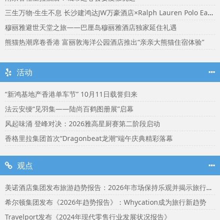
三生万物·生生不息 长沙建鸿达JW万豪酒店×Ralph Lauren Polo Earth开启可持续生活旅行美学
穆丽雅避世天堂之旅——巴厘岛穆丽雅酒店独家延住礼遇
熊猫热潮席卷香港 富丽敦海洋公园酒店推出“亲亲大熊猫住宿体验”
活动
“新鸿基地产香港单车节” 10月11日载誉归来
法云安缦“见羽集——陆尚百鹤图册展”启幕
风起味涌 登峰对决：2026雅高星厨赛第二阶段启动
香格里拉集团首次“Dragonbeat龙潮”端午庆典精彩落幕
观点
美诺酒店集团发布旅游趋势报告：2026年市场保持乐观并揭示旅行者渴望联结
希尔顿集团发布《2026年趋势报告》：Whycation成为旅行新趋势
Travelport发布《2024年现代零售行业发展状况报告》