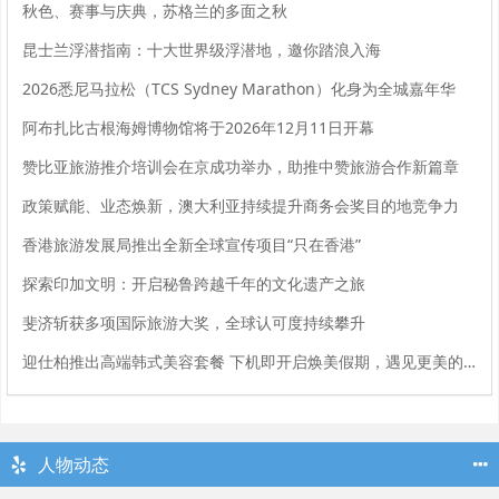
秋色、赛事与庆典，苏格兰的多面之秋
昆士兰浮潜指南：十大世界级浮潜地，邀你踏浪入海
2026悉尼马拉松（TCS Sydney Marathon）化身为全城嘉年华
阿布扎比古根海姆博物馆将于2026年12月11日开幕
赞比亚旅游推介培训会在京成功举办，助推中赞旅游合作新篇章
政策赋能、业态焕新，澳大利亚持续提升商务会奖目的地竞争力
香港旅游发展局推出全新全球宣传项目“只在香港”
探索印加文明：开启秘鲁跨越千年的文化遗产之旅
斐济斩获多项国际旅游大奖，全球认可度持续攀升
迎仕柏推出高端韩式美容套餐 下机即开启焕美假期，遇见更美的自己
人物动态