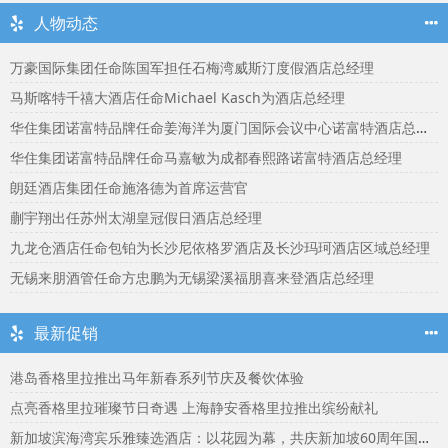
人物动态
万豪国际集团任命陈国军担任石梅湾威斯汀度假酒店总经理
马斯喀特千禧大酒店任命Michael Kasch为酒店总经理
华住集团诺富特品牌任命姜海洋为厦门国际会议中心诺富特酒店总经理
华住集团诺富特品牌任命马嘉敏为成都春熙路诺富特酒店总经理
朗廷酒店集团任命施洛德为首席运营官
蒯宇翔出任苏州太湖皇冠假日酒店总经理
九龙仓酒店任命包铂为长沙尼依格罗酒店及长沙玛珂酒店区域总经理
无锡来朋酒管任命方忠鹏为无锡梁溪福朋喜来登酒店总经理
最新促销
港岛香格里拉推出马年新春系列节庆及餐饮体验
点亮香格里拉璀璨节日奇遇 上海静安香格里拉推出缤纷献礼
新加坡滨海湾宾乐雅臻选酒店：以花园为幕，共庆新加坡60周年国庆盛宴