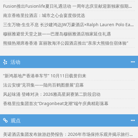
Fusion推出Fusionlife夏日礼遇活动 一周年志庆呈献迎新独家假期奖赏
南京香格里拉酒店：城市之心会宴度假优选
三生万物·生生不息 长沙建鸿达JW万豪酒店×Ralph Lauren Polo Earth开启可持续生活旅行美学
穆丽雅避世天堂之旅——巴厘岛穆丽雅酒店独家延住礼遇
熊猫热潮席卷香港 富丽敦海洋公园酒店推出“亲亲大熊猫住宿体验”
活动
“新鸿基地产香港单车节” 10月11日载誉归来
法云安缦“见羽集——陆尚百鹤图册展”启幕
风起味涌 登峰对决：2026雅高星厨赛第二阶段启动
香格里拉集团首次“Dragonbeat龙潮”端午庆典精彩落幕
观点
美诺酒店集团发布旅游趋势报告：2026年市场保持乐观并揭示旅行者渴望联结