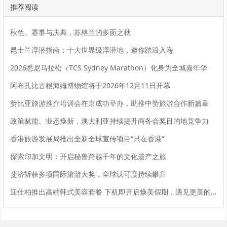
推荐阅读
秋色、赛事与庆典，苏格兰的多面之秋
昆士兰浮潜指南：十大世界级浮潜地，邀你踏浪入海
2026悉尼马拉松（TCS Sydney Marathon）化身为全城嘉年华
阿布扎比古根海姆博物馆将于2026年12月11日开幕
赞比亚旅游推介培训会在京成功举办，助推中赞旅游合作新篇章
政策赋能、业态焕新，澳大利亚持续提升商务会奖目的地竞争力
香港旅游发展局推出全新全球宣传项目“只在香港”
探索印加文明：开启秘鲁跨越千年的文化遗产之旅
斐济斩获多项国际旅游大奖，全球认可度持续攀升
迎仕柏推出高端韩式美容套餐 下机即开启焕美假期，遇见更美的自己