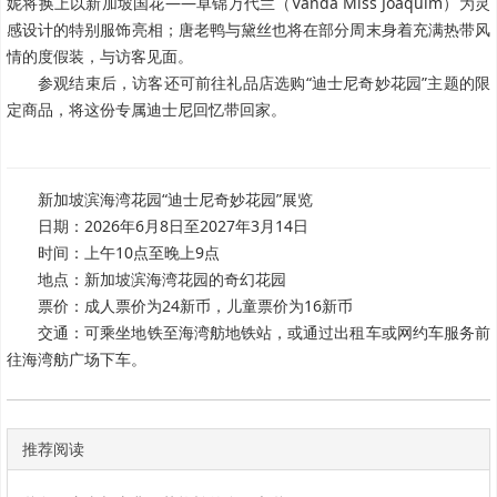
妮将换上以新加坡国花——卓锦万代兰（Vanda Miss Joaquim）为灵
感设计的特别服饰亮相；唐老鸭与黛丝也将在部分周末身着充满热带风
情的度假装，与访客见面。
参观结束后，访客还可前往礼品店选购“迪士尼奇妙花园”主题的限
定商品，将这份专属迪士尼回忆带回家。
新加坡滨海湾花园“迪士尼奇妙花园”展览
日期：2026年6月8日至2027年3月14日
时间：上午10点至晚上9点
地点：新加坡滨海湾花园的奇幻花园
票价：成人票价为24新币，儿童票价为16新币
交通：可乘坐地铁至海湾舫地铁站，或通过出租车或网约车服务前
往海湾舫广场下车。
推荐阅读