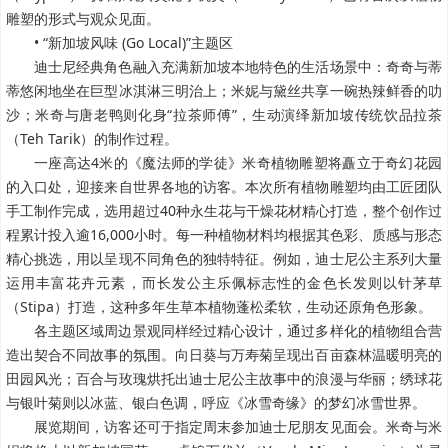
雕塑的形式与观众见面。
• “新加坡风味 (Go Local)”主题区
迪士尼经典角色融入充满新加坡本地特色的生活场景中：奇奇与蒂
蒂悠闲地坐在巨型冰淇淋三明治上；米妮与黛丝共享一碗热辣鲜香的叻
沙；米奇与唐老鸭则化身“拉茶师傅”，生动演绎新加坡传统饮品拉茶
（Teh Tarik）的制作过程。
一座高达4米的《魔法师的学徒》米奇植物雕塑将矗立于奇幻花园
的入口处，迎接来自世界各地的访客。
本次所有植物雕塑均由工匠团队
手工制作完成，选用超过40种永生花与干燥花材精心打造，整个创作过
程累计投入逾16,000小时。
每一种植物材料均根据其色彩、质感与形态
精心挑选，用以呈现不同角色的独特特征。例如，迪士尼公主系列大量
运用丰富花卉元素，而长发公主乐佩标志性的金色长发则以针茅草
（Stipa）打造，这种多年生草本植物蓬松柔软，生动还原角色形象。
各主题区域周边景观同样经过精心设计，通过多样化的植物组合营
造出契合不同故事的氛围。向日葵与万寿菊呈现出百亩森林温暖明亮的
田园风光；百合与玫瑰烘托出迪士尼公主故事中的浪漫与华丽；绣球花
与银叶菊则以冰蓝、银白色调，呼应《冰雪奇缘》的梦幻冰雪世界。
展览期间，访客还可于指定周末参加迪士尼朋友见面会。米奇与米