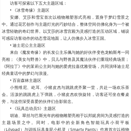
访客可探索以下五大主题区域：
• 《冰雪奇缘》主题区
安娜、艾莎和雪宝首次以植物雕塑形式亮相，置身于梦幻雪景之
中。通过花艺创作与主题灯光的巧妙结合，整体空间仿佛化身为一个被
冰雪轻吻的奇幻世界。以艾莎的冰雪宫殿为灵感打造的互动区域，铺设
可感应访客动作的动态雪花地面，让人仿佛步入冰雪王国。
• 迪士尼公主主题区
来自《魔发奇缘》的长发公主乐佩与她的好伙伴变色龙帕斯考一同
亮相；《美女与野兽》中，贝儿与野兽及其魔法伙伴们重现经典场景；
《阿拉丁》中的茉莉公主则与她的爱虎拉嘉优雅登场，共同演绎迪士尼
经典童话中的梦幻与浪漫。
• 百亩森林主题区
小熊维尼、屹耳、小猪皮杰与跳跳虎齐聚一堂，共赴一场欢乐茶
会。活泼的跳跳虎上下弹跳，小猪皮杰欢快旋转，访客还可坐在餐桌
旁，与这些深受喜爱的伙伴们合影留念。
• 《玩具总动员5》主题区
胡迪、翠丝与巴斯光年的植物雕塑亮相于以邦妮房间为灵感打造的
主题场景之中。同时，电影中的全新角色智能玩具小荷平板
（Lilypad）与训练玩具臭屁小机灵（Smarty Pants）也将首次以植物