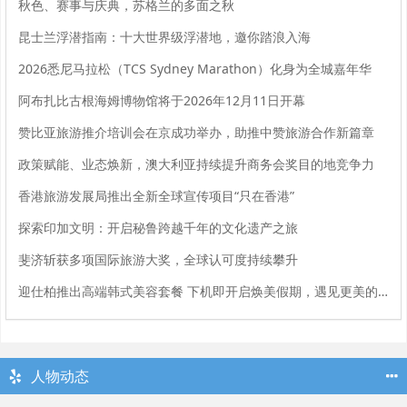
秋色、赛事与庆典，苏格兰的多面之秋
昆士兰浮潜指南：十大世界级浮潜地，邀你踏浪入海
2026悉尼马拉松（TCS Sydney Marathon）化身为全城嘉年华
阿布扎比古根海姆博物馆将于2026年12月11日开幕
赞比亚旅游推介培训会在京成功举办，助推中赞旅游合作新篇章
政策赋能、业态焕新，澳大利亚持续提升商务会奖目的地竞争力
香港旅游发展局推出全新全球宣传项目“只在香港”
探索印加文明：开启秘鲁跨越千年的文化遗产之旅
斐济斩获多项国际旅游大奖，全球认可度持续攀升
迎仕柏推出高端韩式美容套餐 下机即开启焕美假期，遇见更美的自己
人物动态