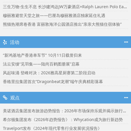
三生万物·生生不息 长沙建鸿达JW万豪酒店×Ralph Lauren Polo Earth开启可持续生活旅行美学
穆丽雅避世天堂之旅——巴厘岛穆丽雅酒店独家延住礼遇
熊猫热潮席卷香港 富丽敦海洋公园酒店推出“亲亲大熊猫住宿体验”
活动
“新鸿基地产香港单车节” 10月11日载誉归来
法云安缦“见羽集——陆尚百鹤图册展”启幕
风起味涌 登峰对决：2026雅高星厨赛第二阶段启动
香格里拉集团首次“Dragonbeat龙潮”端午庆典精彩落幕
观点
美诺酒店集团发布旅游趋势报告：2026年市场保持乐观并揭示旅行者渴望联结
希尔顿集团发布《2026年趋势报告》：Whycation成为旅行新趋势
Travelport发布《2024年现代零售行业发展状况报告》