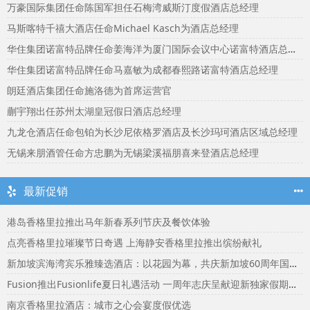
万豪国际集团任命陈国军担任石梅湾威斯汀度假酒店总经理
马斯喀特千禧大酒店任命Michael Kasch为酒店总经理
华住集团诺富特品牌任命姜海洋为厦门国际会议中心诺富特酒店总经理
华住集团诺富特品牌任命马嘉敏为成都春熙路诺富特酒店总经理
朗廷酒店集团任命施洛德为首席运营官
蒯宇翔出任苏州太湖皇冠假日酒店总经理
九龙仓酒店任命包铂为长沙尼依格罗酒店及长沙玛珂酒店区域总经理
无锡来朋酒管任命方忠鹏为无锡梁溪福朋喜来登酒店总经理
最新促销
港岛香格里拉推出马年新春系列节庆及餐饮体验
点亮香格里拉璀璨节日奇遇 上海静安香格里拉推出缤纷献礼
新加坡滨海湾宾乐雅臻选酒店：以花园为幕，共庆新加坡60周年国庆盛宴
Fusion推出Fusionlife夏日礼遇活动 一周年志庆呈献迎新独家假期奖赏
南京香格里拉酒店：城市之心会宴度假优选