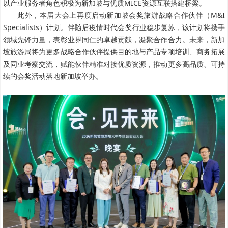
以产业服务者角色积极为新加坡与优质MICE资源互联搭建桥梁。
此外，本届大会上再度启动新加坡会奖旅游战略合作伙伴（M&I
Specialists）计划。伴随后疫情时代会奖行业稳步复苏，该计划将携手
领域先锋力量，表彰业界同仁的卓越贡献，凝聚合作合力。未来，新加
坡旅游局将为更多战略合作伙伴提供目的地与产品专项培训、商务拓展
及同业考察交流，赋能伙伴精准对接优质资源，推动更多高品质、可持
续的会奖活动落地新加坡举办。