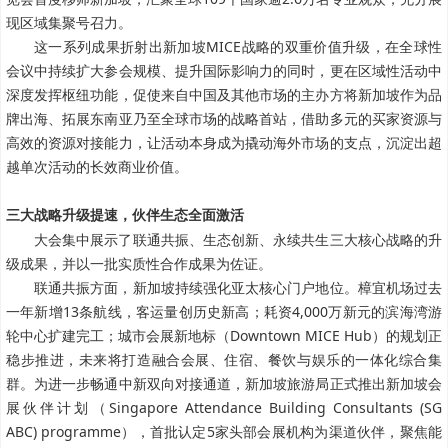
现区域集聚号召力。
这一系列成果折射出新加坡MICE战略的双重价值升级，在全球性
会议中持续扩大参会规模、提升国际影响力的同时，更在区域性活动中
深度发挥枢纽功能，促使来自中国及其他市场的主办方将新加坡作为品
牌出海、拓展东南亚乃至全球市场的战略首站，借助多元的买家资源与
高效的资源对接能力，让活动本身成为撬动海外市场的支点，沉淀出超
越单次活动的长效商业价值。
三大战略升级提速，伙伴生态全面激活
大会集中展示了联通共振、生态创新、永续共生三大核心战略的升
级成果，并以一批实质性合作成果为佐证。
联通共振方面，新加坡持续强化亚太核心门户地位。樟宜机场过去
一年新增13条航线，客运量创历史新高；耗资4,000万新元的滨海湾游
轮中心扩建完工；城市会展新地标（Downtown MICE Hub）的规划正
稳步推进，未来将打造融合会展、住宿、餐饮与娱乐的一体化综合集
群。为进一步畅通中新双向对接通道，新加坡旅游局正式推出新加坡会
展伙伴计划（Singapore Attendance Building Consultants (SG
ABC) programme），首批认定5家头部会展机构为渠道伙伴，聚焦能