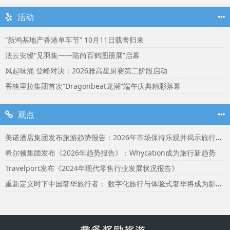
活动
“新鸿基地产香港单车节” 10月11日载誉归来
法云安缦“见羽集——陆尚百鹤图册展”启幕
风起味涌 登峰对决：2026雅高星厨赛第二阶段启动
香格里拉集团首次“Dragonbeat龙潮”端午庆典精彩落幕
观点
美诺酒店集团发布旅游趋势报告：2026年市场保持乐观并揭示旅行者渴望联结
希尔顿集团发布《2026年趋势报告》：Whycation成为旅行新趋势
Travelport发布《2024年现代零售行业发展状况报告》
重新定义时下中国奢华旅行者： 数字化旅行与体验式奢华将成为影响2024年旅行选择的关键词