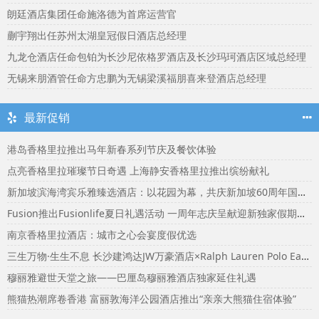
朗廷酒店集团任命施洛德为首席运营官
蒯宇翔出任苏州太湖皇冠假日酒店总经理
九龙仓酒店任命包铂为长沙尼依格罗酒店及长沙玛珂酒店区域总经理
无锡来朋酒管任命方忠鹏为无锡梁溪福朋喜来登酒店总经理
最新促销
港岛香格里拉推出马年新春系列节庆及餐饮体验
点亮香格里拉璀璨节日奇遇 上海静安香格里拉推出缤纷献礼
新加坡滨海湾宾乐雅臻选酒店：以花园为幕，共庆新加坡60周年国庆盛宴
Fusion推出Fusionlife夏日礼遇活动 一周年志庆呈献迎新独家假期奖赏
南京香格里拉酒店：城市之心会宴度假优选
三生万物·生生不息 长沙建鸿达JW万豪酒店×Ralph Lauren Polo Earth开启可持续生活旅行美学
穆丽雅避世天堂之旅——巴厘岛穆丽雅酒店独家延住礼遇
熊猫热潮席卷香港 富丽敦海洋公园酒店推出“亲亲大熊猫住宿体验”