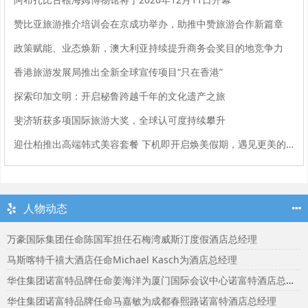
赞比亚旅游推介培训会在京成功举办，助推中赞旅游合作新篇章
政策赋能、业态焕新，澳大利亚持续提升商务会奖目的地竞争力
香港旅游发展局推出全新全球宣传项目“只在香港”
探索印加文明：开启秘鲁跨越千年的文化遗产之旅
斐济斩获多项国际旅游大奖，全球认可度持续攀升
迎仕柏推出高端韩式美容套餐 下机即开启焕美假期，遇见更美的自己
人物动态
万豪国际集团任命陈国军担任石梅湾威斯汀度假酒店总经理
马斯喀特千禧大酒店任命Michael Kasch为酒店总经理
华住集团诺富特品牌任命姜海洋为厦门国际会议中心诺富特酒店总经理
华住集团诺富特品牌任命马嘉敏为成都春熙路诺富特酒店总经理