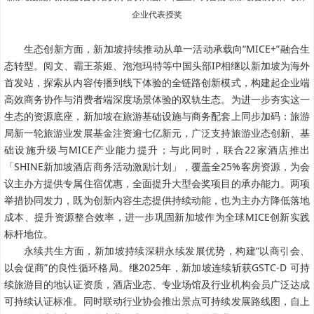
企业代表授奖
生态创新方面，新加坡持续推动从单一活动承载向“MICE+”融合生
态转型。阅文、霸王茶姬、泡泡玛特等中国头部IP相继以新加坡为海外
首发站，探索从内容传播到线下体验的全链路创新模式，构建起企业端
高效商务协作与消费者端深度场景体验的双轨生态。为进一步夯实这一
生态的资源底座，新加坡在旅游基础设施与商务配套上同步加码：旅游
局新一轮旅游业发展基金注资逾七亿新元，广泛支持旅游业态创新、基
础设施升级与MICE产业能力提升；与此同时，联合22家酒店推出
「SHINE新加坡酒店商务活动激励计划」，覆盖全25%客房资源，为会
议主办方提供专属住宿优惠，全面提升大型会奖项目的承办能力。两项
举措协同发力，既为创新内容生态提供持续动能，也为主办方降低落地
成本、提升资源整合效率，进一步巩固新加坡作为全球MICE创新实践
标杆地位。
永续共生方面，新加坡持续深耕永续发展优势，构建“以商引会、
以会促商”的良性循环格局。继2025年，新加坡连续斩获GSTC-D 可持
续旅游目的地认证资质，酒店业态、专业场馆及行业机构会员广泛达成
可持续认证标准。同时联动行业协会推出景点可持续发展路线图，自上