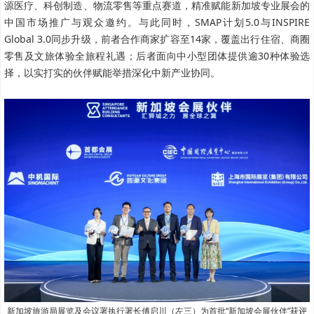
源医疗、科创制造、物流零售等重点赛道，精准赋能新加坡专业展会的
中国市场推广与观众邀约。与此同时，SMAP计划5.0与INSPIRE
Global 3.0同步升级，前者合作商家扩容至14家，覆盖出行住宿、商圈
零售及文旅体验全旅程礼遇；后者面向中小型团体提供逾30种体验选
择，以实打实的伙伴赋能举措深化中新产业协同。
新加坡旅游局展览及会议署执行署长傅启川（左三）为首批“新加坡会展伙伴”获评